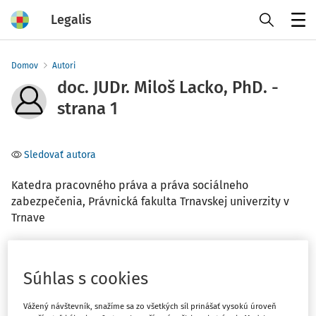
Legalis
Menu
Domov
Autori
doc. JUDr. Miloš Lacko, PhD. -
strana 1
Sledovať autora
Katedra pracovného práva a práva sociálneho
zabezpečenia, Právnická fakulta Trnavskej univerzity v
Trnave
Téma
Súhlas s cookies
(2)
Pracovné právo
(1)
Finančné právo
Vážený návštevník, snažíme sa zo všetkých síl prinášať vysokú úroveň