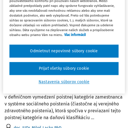
používateľského komfortu pri používaní našich webstránok. Medzi
základné predpoklady patrí napr. aby správne fungovalo vyhľadávanie,
Filter
aby sme vás neobťažovali nevhodnou reklamou alebo aby sme mali
dostatok podnetov, ako web vylepšovať. Preto od Vás potrebujeme
súhlas so spracovaním súborov cookies, t. j. malých súborov, ktoré sa
dočasne ukladajú vo vašom prehliadači. Vopred ďakujeme za udelenie
3
Počet vyhľadaných dokumentov:
súhlasu. Dáta využijeme na zlepšovanie našich služieb a prispôsobenie
obsahu webu priamo Vám na mieru.
Viac informácií
Zoradiť podľa
:
Najnovšie
Najstaršie
Odmietnut nepovinné súbory cookie
ČLÁNKY
Sociálne a zdravotné poistenie konateľ a
Prijať všetky súbory cookie
spoločníka spoločnosti s ručením
obmedzeným
Nastavenia súborov cookie
V rokoch 2011 až 2013 nastala zásadná zmena
v definičnom vymedzení poistnej kategórie zamestnanca
v systéme sociálneho poistenia (čiastočne aj verejného
zdravotného poistenia), ktorá spočíva v previazaní tejto
poistnej kategórie na daňovú klasifikáciu ...
doc. JUDr. Miloš Lacko PhD.