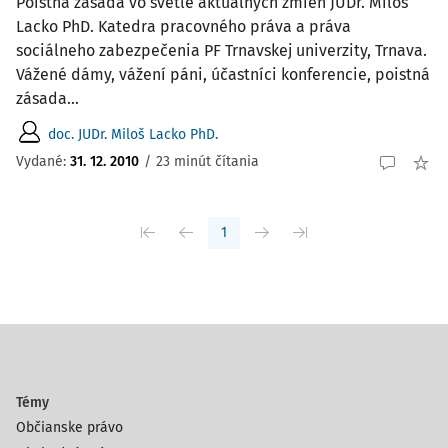
Poistná zásada vo svetle aktuálnych zmien JUDr. Miloš
Lacko PhD. Katedra pracovného práva a práva
sociálneho zabezpečenia PF Trnavskej univerzity, Trnava.
Vážené dámy, vážení páni, účastníci konferencie, poistná
zásada...
doc. JUDr. Miloš Lacko PhD.
Vydané:
31. 12. 2010
/
23 minút čítania
1
Témy
Občianske právo