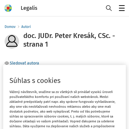
Legalis
Menu
Domov
Autori
doc. JUDr. Peter Kresák, CSc. -
strana 1
Sledovať autora
Téma
Súhlas s cookies
Filter
Vážený návštevník, snažíme sa zo všetkých síl prinášať vysokú úroveň
používateľského komfortu pri používaní našich webstránok. Medzi
základné predpoklady patrí napr. aby správne fungovalo vyhľadávanie,
aby sme vás neobťažovali nevhodnou reklamou alebo aby sme mali
1
Počet vyhľadaných dokumentov:
dostatok podnetov, ako web vylepšovať. Preto od Vás potrebujeme
súhlas so spracovaním súborov cookies, t. j. malých súborov, ktoré sa
Zoradiť podľa
:
dočasne ukladajú vo vašom prehliadači. Vopred ďakujeme za udelenie
súhlasu. Dáta využijeme na zlepšovanie našich služieb a prispôsobenie
Najnovšie
Najstaršie