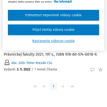
obsahu webu priamo Vám na mieru.
Viac informácií
ČLÁNKY
Odmietnut nepovinné súbory cookie
Orosz, L. - Lešková, K. - Ruman, J. (eds.):
Ústavodarná činnosť Národnej rady
Slovenskej republiky 1992 - 2020
Prijať všetky súbory cookie
(kvantitatívne ukazovatele, analýza,
hodnotiace poznámky).
Nastavenia súborov cookie
Zborník Univerzity Pavla Jozefa Šafárika v Košiciach,
Právnickej fakulty 2021, 197 s., ISBN 978-80-574-0018-9.
doc. JUDr. Peter Kresák CSc.
Vydané:
3. 5. 2022
/
7 minút čítania
1