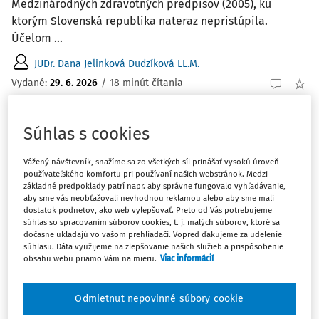
Medzinárodných zdravotných predpisov (2005), ku
ktorým Slovenská republika nateraz nepristúpila.
Účelom ...
JUDr. Dana Jelinková Dudzíková LL.M.
Vydané:
29. 6. 2026
/
18 minút čítania
Súhlas s cookies
ČLÁNKY
Sudcovská spôsobilosť v kontexte
rozhodovania Súdnej rady Slovenskej
Vážený návštevník, snažíme sa zo všetkých síl prinášať vysokú úroveň
používateľského komfortu pri používaní našich webstránok. Medzi
republiky
základné predpoklady patrí napr. aby správne fungovalo vyhľadávanie,
aby sme vás neobťažovali nevhodnou reklamou alebo aby sme mali
Článok je zameraný na výkon kompetencií Súdnej rady
dostatok podnetov, ako web vylepšovať. Preto od Vás potrebujeme
Slovenskej republiky pri preverovaní sudcovskej
súhlas so spracovaním súborov cookies, t. j. malých súborov, ktoré sa
dočasne ukladajú vo vašom prehliadači. Vopred ďakujeme za udelenie
spôsobilosti sudcov a kandidátov na funkciu sudcu z
súhlasu. Dáta využijeme na zlepšovanie našich služieb a prispôsobenie
hľadiska priblíženia právnej úpravy, rozhodnutí
obsahu webu priamo Vám na mieru.
Viac informácií
Ústavného súdu Slovenskej republiky, ako aj požiadaviek
...
Odmietnut nepovinné súbory cookie
JUDr. Dana Jelinková Dudzíková LL.M.