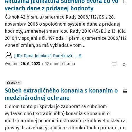
Aktuálna judikatúra Súdneho dvora EÚ vo
veciach dane z pridanej hodnoty
Článok 42 písm. a) smernice Rady 2006/112/ES z 28.
novembra 2006 o spoločnom systéme dane z pridanej
hodnoty, zmenenej smernicou Rady 2010/45/EÚ z 13. júla
2010,1 v spojení s čl. 197 ods. 1 písm. c) smernice 2006/112
v znení zmien, sa má vykladať v tom ...
JUDr. Dana Jelinková Dudzíková LL.M.
Vydané:
26. 6. 2023
/
12 minút čítania
ČLÁNKY
Súbeh extradičného konania s konaním o
medzinárodnej ochrane
Cieľom tohto príspevku je zaoberať sa súbehom
vydávacieho (extradičného) konania s konaním o
medzinárodnej ochrane ilustrovaním skutkového stavu a
právnych záverov týkajúcich sa konkrétneho prípadu, do