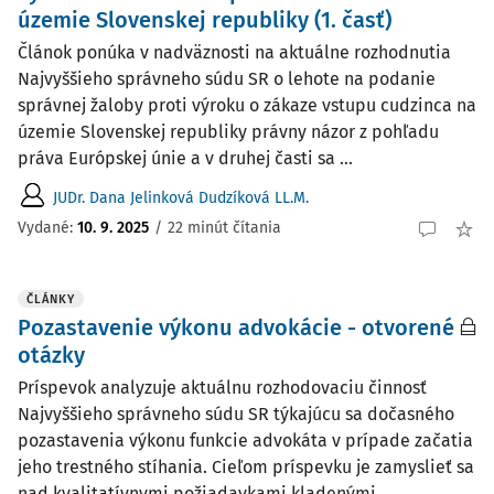
územie Slovenskej republiky (1. časť)
Článok ponúka v nadväznosti na aktuálne rozhodnutia
Najvyššieho správneho súdu SR o lehote na podanie
správnej žaloby proti výroku o zákaze vstupu cudzinca na
územie Slovenskej republiky právny názor z pohľadu
práva Európskej únie a v druhej časti sa ...
JUDr. Dana Jelinková Dudzíková LL.M.
Vydané:
10. 9. 2025
/
22 minút čítania
ČLÁNKY
Pozastavenie výkonu advokácie - otvorené
otázky
Príspevok analyzuje aktuálnu rozhodovaciu činnosť
Najvyššieho správneho súdu SR týkajúcu sa dočasného
pozastavenia výkonu funkcie advokáta v prípade začatia
jeho trestného stíhania. Cieľom príspevku je zamyslieť sa
nad kvalitatívnymi požiadavkami kladenými ...