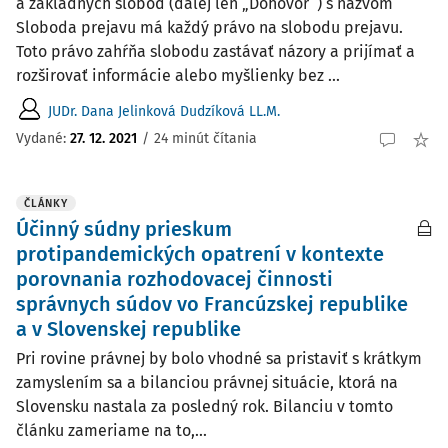
a základných slobôd (ďalej len „Dohovor“) s názvom
Sloboda prejavu má každý právo na slobodu prejavu.
Toto právo zahŕňa slobodu zastávať názory a prijímať a
rozširovať informácie alebo myšlienky bez ...
JUDr. Dana Jelinková Dudzíková LL.M.
Vydané:
27. 12. 2021
/
24 minút čítania
ČLÁNKY
Účinný súdny prieskum
protipandemických opatrení v kontexte
porovnania rozhodovacej činnosti
správnych súdov vo Francúzskej republike
a v Slovenskej republike
Pri rovine právnej by bolo vhodné sa pristaviť s krátkym
zamyslením sa a bilanciou právnej situácie, ktorá na
Slovensku nastala za posledný rok. Bilanciu v tomto
článku zameriame na to,...