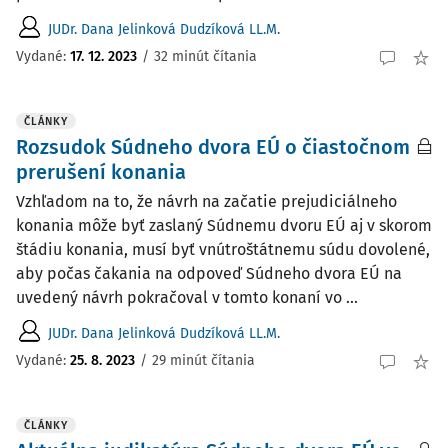
JUDr. Dana Jelinková Dudzíková LL.M.
Vydané:
17. 12. 2023
/
32 minút čítania
ČLÁNKY
Rozsudok Súdneho dvora EÚ o čiastočnom
prerušení konania
Vzhľadom na to, že návrh na začatie prejudiciálneho
konania môže byť zaslaný Súdnemu dvoru EÚ aj v skorom
štádiu konania, musí byť vnútroštátnemu súdu dovolené,
aby počas čakania na odpoveď Súdneho dvora EÚ na
uvedený návrh pokračoval v tomto konaní vo ...
JUDr. Dana Jelinková Dudzíková LL.M.
Vydané:
25. 8. 2023
/
29 minút čítania
ČLÁNKY