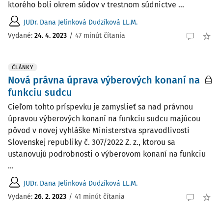
ktorého boli okrem súdov v trestnom súdnictve ...
JUDr. Dana Jelinková Dudzíková LL.M.
Vydané:
24. 4. 2023
/
47 minút čítania
ČLÁNKY
Nová právna úprava výberových konaní na
funkciu sudcu
Cieľom tohto príspevku je zamyslieť sa nad právnou
úpravou výberových konaní na funkciu sudcu majúcou
pôvod v novej vyhláške Ministerstva spravodlivosti
Slovenskej republiky č. 307/2022 Z. z., ktorou sa
ustanovujú podrobnosti o výberovom konaní na funkciu
...
JUDr. Dana Jelinková Dudzíková LL.M.
Vydané:
26. 2. 2023
/
41 minút čítania