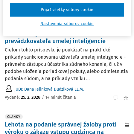
Vydané:
1. 6. 2026
/
35 minút čítania
Prijať všetky súbory cookie
Nastavenia súborov cookie
ČLÁNKY
Právna zodpovednosť užívateľa a
prevádzkovateľa umelej inteligencie
Cieľom tohto príspevku je poukázať na praktické
príklady sankcionovania užívateľa umelej inteligencie -
právneho zástupcu účastníka súdneho konania, či už v
podobe uloženia poriadkovej pokuty, alebo odmietnutia
podania súdom, a na príklady vzniku ...
JUDr. Dana Jelinková Dudzíková LL.M.
Vydané:
25. 2. 2026
/
14 minút čítania
ČLÁNKY
Lehota na podanie správnej žaloby proti
výroku o zákaze vstupu cudzinca na