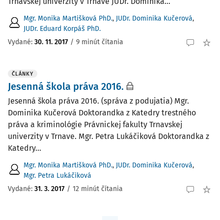
Trnavskej univerzity v Trnave JUDr. Dominika...
Mgr. Monika Martišková PhD.
,
JUDr. Dominika Kučerová
,
JUDr. Eduard Korpáš PhD.
Vydané:
30. 11. 2017
/
9 minút čítania
ČLÁNKY
Jesenná škola práva 2016.
Jesenná škola práva 2016. (správa z podujatia) Mgr.
Dominika Kučerová Doktorandka z Katedry trestného
práva a kriminológie Právnickej fakulty Trnavskej
univerzity v Trnave. Mgr. Petra Lukáčiková Doktorandka z
Katedry...
Mgr. Monika Martišková PhD.
,
JUDr. Dominika Kučerová
,
Mgr. Petra Lukáčiková
Vydané:
31. 3. 2017
/
12 minút čítania