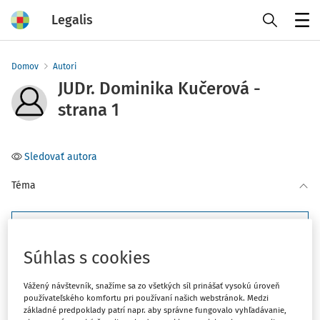
Legalis
Menu
Domov
Autori
JUDr. Dominika Kučerová -
strana 1
Sledovať autora
Téma
Filter
Súhlas s cookies
3
Počet vyhľadaných dokumentov:
Vážený návštevník, snažíme sa zo všetkých síl prinášať vysokú úroveň
Zoradiť podľa
:
používateľského komfortu pri používaní našich webstránok. Medzi
základné predpoklady patrí napr. aby správne fungovalo vyhľadávanie,
Najnovšie
Najstaršie