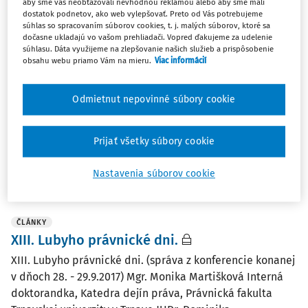
aby sme vás neobťažovali nevhodnou reklamou alebo aby sme mali
dostatok podnetov, ako web vylepšovať. Preto od Vás potrebujeme
súhlas so spracovaním súborov cookies, t. j. malých súborov, ktoré sa
ČLÁNKY
dočasne ukladajú vo vašom prehliadači. Vopred ďakujeme za udelenie
Jesenná škola práva 2017.
súhlasu. Dáta využijeme na zlepšovanie našich služieb a prispôsobenie
obsahu webu priamo Vám na mieru.
Viac informácií
Jesenná škola práva 2017. Mgr. Dominik Fabian Interný
doktorand na Katedre teórie práva a ústavného práva,
Odmietnut nepovinné súbory cookie
Právnická fakulta Trnavskej univerzity v Trnave; JUDr.
Dominika Kučerová Interná doktorandka na Katedre...
Prijať všetky súbory cookie
Mgr. Monika Martišková PhD.
,
Mgr. Dominik Fabian
,
JUDr.
Dominika Kučerová
Nastavenia súborov cookie
Vydané:
31. 3. 2018
/
14 minút čítania
ČLÁNKY
XIII. Lubyho právnické dni.
XIII. Lubyho právnické dni. (správa z konferencie konanej
v dňoch 28. - 29.9.2017) Mgr. Monika Martišková Interná
doktorandka, Katedra dejín práva, Právnická fakulta