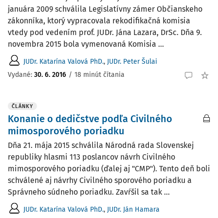
januára 2009 schválila Legislatívny zámer Občianskeho
zákonníka, ktorý vypracovala rekodifikačná komisia
vtedy pod vedením prof. JUDr. Jána Lazara, DrSc. Dňa 9.
novembra 2015 bola vymenovaná Komisia ...
JUDr. Katarína Valová PhD.
,
JUDr. Peter Šulai
Vydané:
30. 6. 2016
/
18 minút čítania
ČLÁNKY
Konanie o dedičstve podľa Civilného
mimosporového poriadku
Dňa 21. mája 2015 schválila Národná rada Slovenskej
republiky hlasmi 113 poslancov návrh Civilného
mimosporového poriadku (ďalej aj "CMP"). Tento deň boli
schválené aj návrhy Civilného sporového poriadku a
Správneho súdneho poriadku. Zavŕšil sa tak ...
JUDr. Katarína Valová PhD.
,
JUDr. Ján Hamara