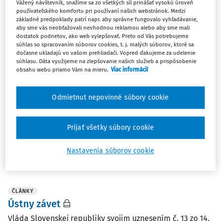
Zoradiť podľa
:
Vážený návštevník, snažíme sa zo všetkých síl prinášať vysokú úroveň
používateľského komfortu pri používaní našich webstránok. Medzi
Najnovšie
Najstaršie
základné predpoklady patrí napr. aby správne fungovalo vyhľadávanie,
aby sme vás neobťažovali nevhodnou reklamou alebo aby sme mali
dostatok podnetov, ako web vylepšovať. Preto od Vás potrebujeme
ČLÁNKY
súhlas so spracovaním súborov cookies, t. j. malých súborov, ktoré sa
Fideikomisárna substitúcia de lege
dočasne ukladajú vo vašom prehliadači. Vopred ďakujeme za udelenie
súhlasu. Dáta využijeme na zlepšovanie našich služieb a prispôsobenie
ferenda
obsahu webu priamo Vám na mieru.
Viac informácií
Fideikomisárna substitúcia de lege ferenda JUDr.
Katarína Valová PhD. Komisia pre rekodifikáciu
Odmietnut nepovinné súbory cookie
súkromného práva Mgr. Olivér Bakos Legislatívna
skupina Prezídia Notárskej komory SR Fideikomisárna
substitúcia ako inštitút dedičského práva...
Prijať všetky súbory cookie
Mgr. Olivér Bakos
,
JUDr. Katarína Valová PhD.
Nastavenia súborov cookie
Vydané:
31. 7. 2016
/
26 minút čítania
ČLÁNKY
Ústny závet
Vláda Slovenskej republiky svojim uznesením č. 13 zo 14.