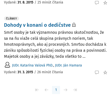
Vydané:
31. 8. 2015
/
25 minút čítania
ČLÁNKY
Dohody v konaní o dedičstve
Smrť osoby je tak významnou právnou skutočnosťou, že
sa na ňu viaže celá skupina právnych noriem, tak
hmotnoprávnych, ako aj procesných. Smrťou dochádza k
zániku spôsobilosti fyzickej osoby na práva a povinnosti.
Majetok osoby a jej záväzky, teda všetko to ...
JUDr. Katarína Valová PhD.
,
JUDr. Ján Hamara
Vydané:
31. 3. 2015
/
26 minút čítania
1