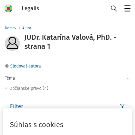
Legalis
Menu
Domov
Autori
JUDr. Katarína Valová, PhD. -
strana 1
Sledovať autora
Téma
(4)
Občianske právo
Filter
Súhlas s cookies
4
Počet vyhľadaných dokumentov: