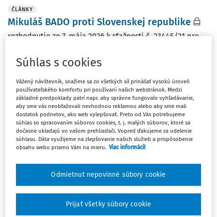
ČLÁNKY
Mikuláš BADO proti Slovenskej republike
rozhodnutie zo 7. mája 2026 k sťažnosti č. 23445/21 pre
porušenie článku 2 Protokolu č. 4 k Dohovoru a článkov
13 a 14 Dohovoru (sloboda pohybu; postavenie obete;
Súhlas s cookies
ratione personae)
Vážený návštevník, snažíme sa zo všetkých síl prinášať vysokú úroveň
JUDr. Miroslava Bálintová
používateľského komfortu pri používaní našich webstránok. Medzi
základné predpoklady patrí napr. aby správne fungovalo vyhľadávanie,
Vydané:
26. 7. 2026
/
7 minút čítania
aby sme vás neobťažovali nevhodnou reklamou alebo aby sme mali
dostatok podnetov, ako web vylepšovať. Preto od Vás potrebujeme
súhlas so spracovaním súborov cookies, t. j. malých súborov, ktoré sa
dočasne ukladajú vo vašom prehliadači. Vopred ďakujeme za udelenie
ČLÁNKY
súhlasu. Dáta využijeme na zlepšovanie našich služieb a prispôsobenie
Dušan KOVÁČIK proti Slovenskej republike
obsahu webu priamo Vám na mieru.
Viac informácií
rozhodnutie z 15. januára 2026 k sťažnosti č. 34232/22 pre
porušenie článku 6 ods. 1 Dohovoru (preskúmanie
Odmietnut nepovinné súbory cookie
postupu prokurátora)
JUDr. Miroslava Bálintová
Prijať všetky súbory cookie
Vydané:
9. 4. 2026
/
6 minút čítania