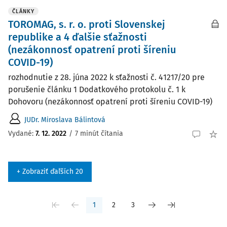
ČLÁNKY
TOROMAG, s. r. o. proti Slovenskej
republike a 4 ďalšie sťažnosti
(nezákonnosť opatrení proti šíreniu
COVID-19)
rozhodnutie z 28. júna 2022 k sťažnosti č. 41217/20 pre
porušenie článku 1 Dodatkového protokolu č. 1 k
Dohovoru (nezákonnosť opatrení proti šíreniu COVID-19)
JUDr. Miroslava Bálintová
Vydané:
7. 12. 2022
/
7 minút čítania
+ Zobraziť ďaľších 20
1
2
3