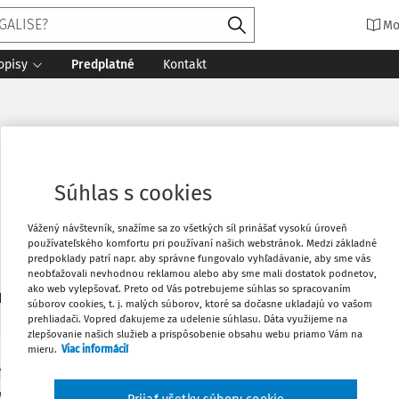
Mo
opisy
Predplatné
Kontakt
Ph.D. - strana 1
Súhlas s cookies
Vážený návštevník, snažíme sa zo všetkých síl prinášať vysokú úroveň
používateľského komfortu pri používaní našich webstránok. Medzi základné
predpoklady patrí napr. aby správne fungovalo vyhľadávanie, aby sme vás
neobťažovali nevhodnou reklamou alebo aby sme mali dostatok podnetov,
ako web vylepšovať. Preto od Vás potrebujeme súhlas so spracovaním
1
daných dokumentov:
Zoradiť
súborov cookies, t. j. malých súborov, ktoré sa dočasne ukladajú vo vašom
prehliadači. Vopred ďakujeme za udelenie súhlasu. Dáta využijeme na
zlepšovanie našich služieb a prispôsobenie obsahu webu priamo Vám na
mieru.
Viac informácií
Y
a z mezinárodní konference Metodologie interp