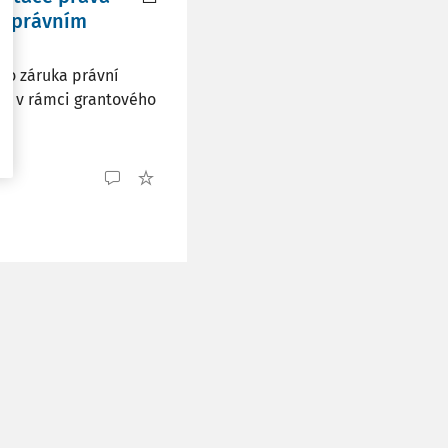
m právním
ko záruka právní
la v rámci grantového