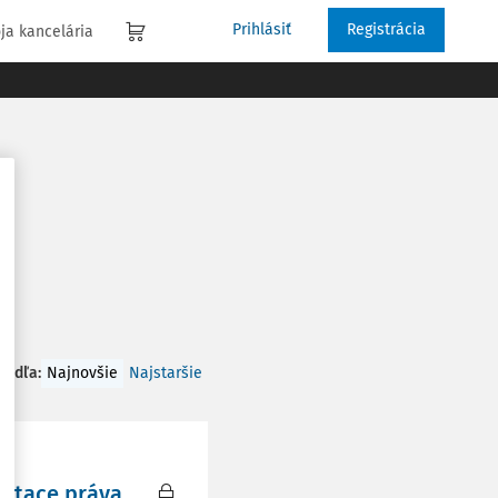
Prihlásiť
Registrácia
ja kancelária
 podľa
:
Najnovšie
Najstaršie
retace práva