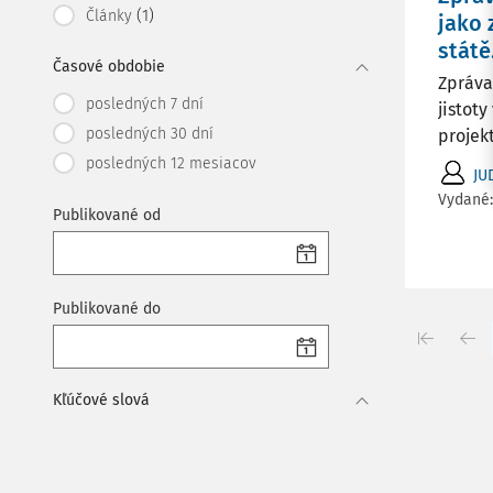
(1)
Články
jako 
státě
Časové obdobie
Zpráva
posledných 7 dní
jistot
posledných 30 dní
projek
posledných 12 mesiacov
JU
Vydané
Publikované od
Publikované do
Kľúčové slová