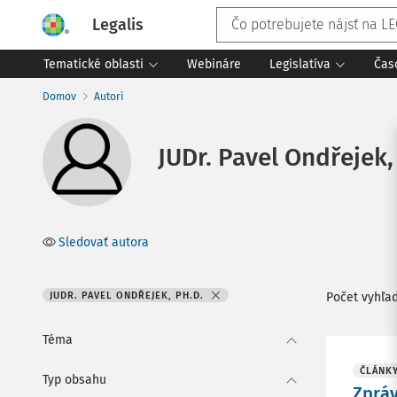
Legalis
Tematické oblasti
Webináre
Legislatíva
Čas
Domov
Autori
JUDr. Pavel Ondřejek, 
Sledovať autora
JUDR. PAVEL ONDŘEJEK, PH.D.
Počet vyhľa
Téma
ČLÁNK
Typ obsahu
Zpráv