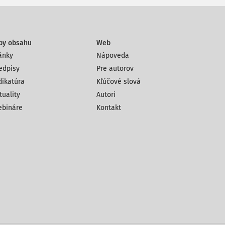
py obsahu
Web
ánky
Nápoveda
edpisy
Pre autorov
dikatúra
Kľúčové slová
tuality
Autori
bináre
Kontakt