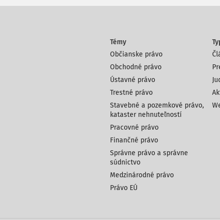
Témy
Ty
Občianske právo
Čl
Obchodné právo
Pr
Ústavné právo
Ju
Trestné právo
Ak
Stavebné a pozemkové právo,
We
kataster nehnuteľností
Pracovné právo
Finančné právo
Správne právo a správne
súdnictvo
Medzinárodné právo
Právo EÚ