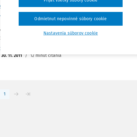
Prijať všetky súbory cookie
záruka právní jistoty v soudobém demokratické
.
Odmietnut nepovinné súbory cookie
 z mezinárodní konference Metodologie interpretace práva ja
y v soudobém demokratickém právním státě. Tato zpráva vznik
Nastavenia súborov cookie
tu Grantové agentury České republiky č.P408/10/1599 s...
Dr. Pavel Ondřejek Ph.D.
,
JUDr. Jana Ondřejková Ph.D.
:
30. 11. 2011
/
12 minút čítania
1