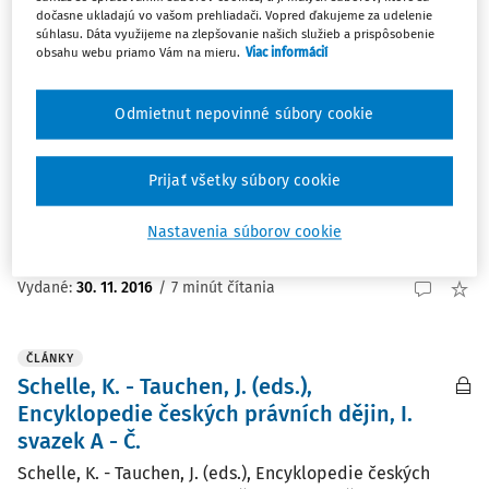
dočasne ukladajú vo vašom prehliadači. Vopred ďakujeme za udelenie
súhlasu. Dáta využijeme na zlepšovanie našich služieb a prispôsobenie
obsahu webu priamo Vám na mieru.
Viac informácií
ČLÁNKY
Tauchen, J., Práce a její právní regulace v
Protektorátu Čechy a Morava. (1939 - 1945)
Odmietnut nepovinné súbory cookie
Tauchen, J., Práce a její právní regulace v Protektorátu
Čechy a Morava. (1939 - 1945) Praha: Wolters Kluwer, 2016,
Prijať všetky súbory cookie
480 s., ISBN 978-80-7552-304-4. JUDr. PhDr. Martin Skaloš
PhD. Odborný...
Nastavenia súborov cookie
JUDr. PhDr. Martin Skaloš PhD.
Vydané:
30. 11. 2016
/
7 minút čítania
ČLÁNKY
Schelle, K. - Tauchen, J. (eds.),
Encyklopedie českých právních dějin, I.
svazek A - Č.
Schelle, K. - Tauchen, J. (eds.), Encyklopedie českých