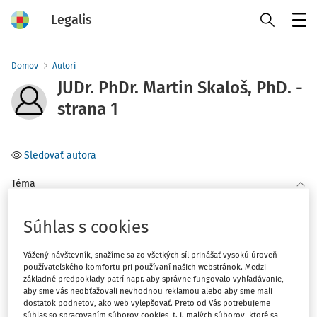
Legalis
Menu
Domov
Autori
JUDr. PhDr. Martin Skaloš, PhD. -
strana 1
Sledovať autora
Téma
Filter
Súhlas s cookies
Vážený návštevník, snažíme sa zo všetkých síl prinášať vysokú úroveň
2
používateľského komfortu pri používaní našich webstránok. Medzi
Počet vyhľadaných dokumentov:
základné predpoklady patrí napr. aby správne fungovalo vyhľadávanie,
aby sme vás neobťažovali nevhodnou reklamou alebo aby sme mali
Zoradiť podľa
:
dostatok podnetov, ako web vylepšovať. Preto od Vás potrebujeme
Najnovšie
Najstaršie
súhlas so spracovaním súborov cookies, t. j. malých súborov, ktoré sa