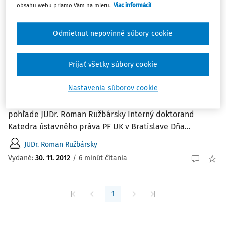
obsahu webu priamo Vám na mieru.
Viac informácií
ČLÁNKY
Odmietnut nepovinné súbory cookie
Správa z medzinárodnej vedeckej
konferencie Ústava Slovenskej republiky -
20 rokov v národnom a európskom
Prijať všetky súbory cookie
pohľade
Nastavenia súborov cookie
Správa z medzinárodnej vedeckej konferencie Ústava
Slovenskej republiky - 20 rokov v národnom a európskom
pohľade JUDr. Roman Ružbársky Interný doktorand
Katedra ústavného práva PF UK v Bratislave Dňa...
JUDr. Roman Ružbársky
Vydané:
30. 11. 2012
/
6 minút čítania
1