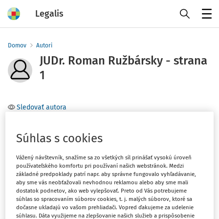
Legalis
Menu
Domov
Autori
JUDr. Roman Ružbársky - strana
1
Sledovať autora
Téma
Súhlas s cookies
Filter
Vážený návštevník, snažíme sa zo všetkých síl prinášať vysokú úroveň
používateľského komfortu pri používaní našich webstránok. Medzi
základné predpoklady patrí napr. aby správne fungovalo vyhľadávanie,
aby sme vás neobťažovali nevhodnou reklamou alebo aby sme mali
1
Počet vyhľadaných dokumentov:
dostatok podnetov, ako web vylepšovať. Preto od Vás potrebujeme
súhlas so spracovaním súborov cookies, t. j. malých súborov, ktoré sa
Zoradiť podľa
:
dočasne ukladajú vo vašom prehliadači. Vopred ďakujeme za udelenie
súhlasu. Dáta využijeme na zlepšovanie našich služieb a prispôsobenie
Najnovšie
Najstaršie