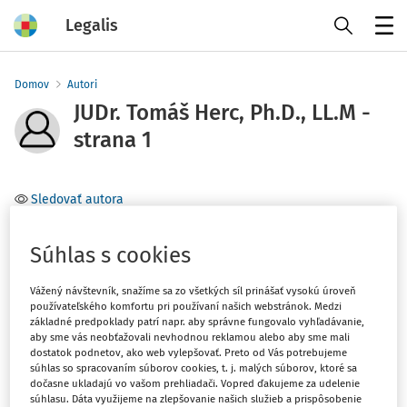
Legalis
Menu
Domov
Autori
JUDr. Tomáš Herc, Ph.D., LL.M -
strana 1
Sledovať autora
Téma
Súhlas s cookies
(1)
Ústavné právo
Vážený návštevník, snažíme sa zo všetkých síl prinášať vysokú úroveň
používateľského komfortu pri používaní našich webstránok. Medzi
Filter
základné predpoklady patrí napr. aby správne fungovalo vyhľadávanie,
aby sme vás neobťažovali nevhodnou reklamou alebo aby sme mali
dostatok podnetov, ako web vylepšovať. Preto od Vás potrebujeme
súhlas so spracovaním súborov cookies, t. j. malých súborov, ktoré sa
1
Počet vyhľadaných dokumentov:
dočasne ukladajú vo vašom prehliadači. Vopred ďakujeme za udelenie
súhlasu. Dáta využijeme na zlepšovanie našich služieb a prispôsobenie