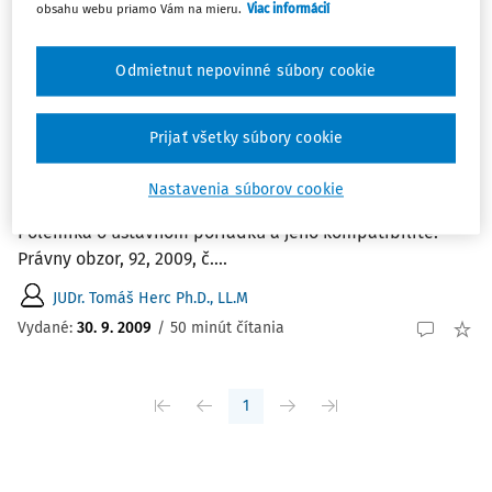
Zoradiť podľa
:
obsahu webu priamo Vám na mieru.
Viac informácií
Najnovšie
Najstaršie
Odmietnut nepovinné súbory cookie
ČLÁNKY
Polemika o ústavnom poriadku a jeho
Prijať všetky súbory cookie
kompatibilite
Polemika o ústavnom poriadku a jeho kompatibilite Mgr.
Nastavenia súborov cookie
Tomáš Herc Ústavný súd Českej republiky, Brno. HERC, T.:
Polemika o ústavnom poriadku a jeho kompatibilite.
Právny obzor, 92, 2009, č....
JUDr. Tomáš Herc Ph.D., LL.M
Vydané:
30. 9. 2009
/
50 minút čítania
1