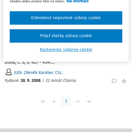
Zoradiť podľa
:
obsahu webu priamo Vám na mieru.
Viac informácií
Najnovšie
Najstaršie
Odmietnut nepovinné súbory cookie
ČLÁNKY
Zkoumání trestní politiky
Prijať všetky súbory cookie
Zkoumání trestní politiky. JUDr. Zdeněk Karabec CSc
Institut pro kriminológii a sociální prevenci, Praha.
Nastavenia súborov cookie
KARABEC. Z.: Zkoumání trestni politiky. Právny obzor, 91,
2008, č. 5, s. 427 - 434....
JUDr. Zdeněk Karabec CSc.
Vydané:
30. 9. 2008
/
22 minút čítania
1