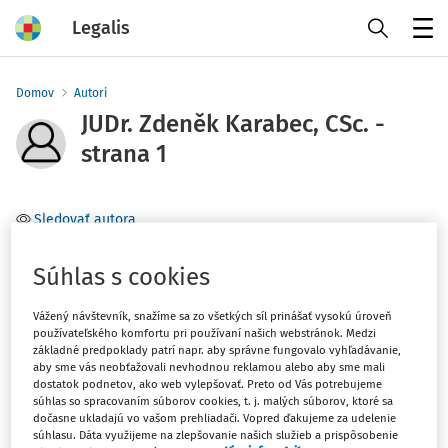
Legalis
Menu
Domov
Autori
JUDr. Zdeněk Karabec, CSc. -
strana 1
Sledovať autora
Téma
Súhlas s cookies
(1)
Trestné právo
Vážený návštevník, snažíme sa zo všetkých síl prinášať vysokú úroveň
používateľského komfortu pri používaní našich webstránok. Medzi
Filter
základné predpoklady patrí napr. aby správne fungovalo vyhľadávanie,
aby sme vás neobťažovali nevhodnou reklamou alebo aby sme mali
dostatok podnetov, ako web vylepšovať. Preto od Vás potrebujeme
súhlas so spracovaním súborov cookies, t. j. malých súborov, ktoré sa
1
Počet vyhľadaných dokumentov:
dočasne ukladajú vo vašom prehliadači. Vopred ďakujeme za udelenie
súhlasu. Dáta využijeme na zlepšovanie našich služieb a prispôsobenie