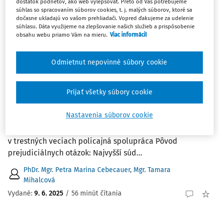
dostatok podnetov, ako web vylepšovať. Preto od Vás potrebujeme
2
Počet vyhľadaných dokumentov:
súhlas so spracovaním súborov cookies, t. j. malých súborov, ktoré sa
dočasne ukladajú vo vašom prehliadači. Vopred ďakujeme za udelenie
súhlasu. Dáta využijeme na zlepšovanie našich služieb a prispôsobenie
Zoradiť podľa
:
obsahu webu priamo Vám na mieru.
Viac informácií
Najnovšie
Najstaršie
Odmietnut nepovinné súbory cookie
ČLÁNKY
Súdny dvor Európskej únie - Podané
predbežné otázky
Prijať všetky súbory cookie
OBLASŤ TRESTNÉHO PRÁVA C-78/20 Generálna
Nastavenia súborov cookie
prokuratúra Slovenskej republiky Dátum podania
návrhu: 14. február 2020 Právna oblasť: súdna spolupráca
v trestných veciach policajná spolupráca Pôvod
prejudiciálnych otázok: Najvyšší súd...
PhDr. Mgr. Petra Marina Cebecauer
,
Mgr. Tamara
Mihalcová
Vydané:
9. 6. 2025
/
56 minút čítania