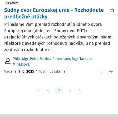
ČLÁNKY
Súdny dvor Európskej únie - Rozhodnuté
predbežné otázky
Prinášame Vám prehľad rozhodnutí Súdneho dvora
Európskej únie (ďalej len "Súdny dvor EÚ") o
prejudiciálnych otázkach položených slovenskými súdmi.
Niektoré z uvedených rozhodnutí nadväzujú na prehľad
žiadostí o rozhodnutie o...
PhDr. Mgr. Petra Marina Cebecauer
,
Mgr. Tamara
Mihalcová
Vydané:
9. 6. 2025
/
46 minút čítania
1