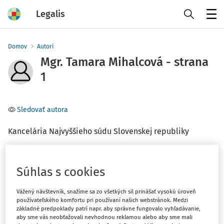
Legalis
Menu
Domov
Autori
Mgr. Tamara Mihalcová - strana
1
Sledovať autora
Kancelária Najvyššieho súdu Slovenskej republiky
Téma
Súhlas s cookies
(2)
Právo EÚ
Vážený návštevník, snažíme sa zo všetkých síl prinášať vysokú úroveň
používateľského komfortu pri používaní našich webstránok. Medzi
Filter
základné predpoklady patrí napr. aby správne fungovalo vyhľadávanie,
aby sme vás neobťažovali nevhodnou reklamou alebo aby sme mali