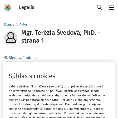
Legalis
Menu
Domov
Autori
Mgr. Terézia Švedová, PhD. -
strana 1
Sledovať autora
Téma
Súhlas s cookies
(1)
Ústavné právo
(1)
Správne právo a správne súdnictvo
Vážený návštevník, snažíme sa zo všetkých síl prinášať vysokú úroveň
používateľského komfortu pri používaní našich webstránok. Medzi
základné predpoklady patrí napr. aby správne fungovalo vyhľadávanie,
Filter
aby sme vás neobťažovali nevhodnou reklamou alebo aby sme mali
dostatok podnetov, ako web vylepšovať. Preto od Vás potrebujeme
súhlas so spracovaním súborov cookies, t. j. malých súborov, ktoré sa
dočasne ukladajú vo vašom prehliadači. Vopred ďakujeme za udelenie
1
Počet vyhľadaných dokumentov:
súhlasu. Dáta využijeme na zlepšovanie našich služieb a prispôsobenie