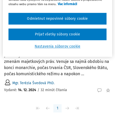
obsahu webu priamo Vám na mieru.
Viac informácií
Zoradiť podľa
:
Najnovšie
Najstaršie
Odmietnut nepovinné súbory cookie
ČLÁNKY
Prijať všetky súbory cookie
Zmeny v právnom postavení politických
strán na Slovensku v 20. storočí
Nastavenia súborov cookie
Príspevok je venovaný problematike právnej úpravy
politických strán v 20. storočí na Slovensku a súvisiacim
zmenám majetkových práv. Venuje sa najmä obdobiu na
konci monarchie, počas trvania ČSR, Slovenského štátu,
počas komunistického režimu a napokon ...
Mgr. Terézia Švedová PhD.
Vydané:
14. 12. 2024
/
32 minút čítania
1