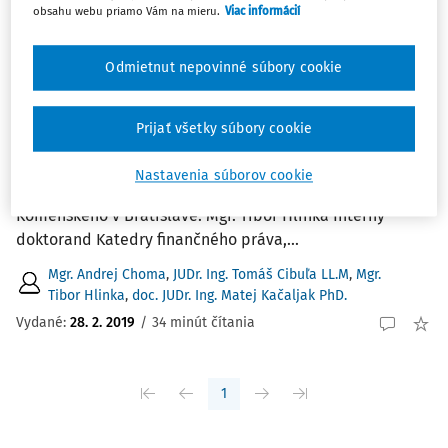
Najnovšie
Najstaršie
obsahu webu priamo Vám na mieru.
Viac informácií
ČLÁNKY
Odmietnut nepovinné súbory cookie
Digitálna platforma ako stála
prevádzkareň.
Prijať všetky súbory cookie
Digitálna platforma ako stála prevádzkareň. JUDr. Ing.
Tomáš Cibuľa LLM. Externý spolupracovník Katedry
Nastavenia súborov cookie
finančného práva, Právnická fakulta Univerzity
Komenského v Bratislave. Mgr. Tibor Hlinka Interný
doktorand Katedry finančného práva,...
Mgr. Andrej Choma
,
JUDr. Ing. Tomáš Cibuľa LL.M
,
Mgr.
Tibor Hlinka
,
doc. JUDr. Ing. Matej Kačaljak PhD.
Vydané:
28. 2. 2019
/
34 minút čítania
1