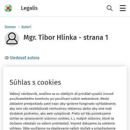
Legalis
Menu
Domov
Autori
Mgr. Tibor Hlinka - strana 1
Sledovať autora
Téma
(1)
Finančné právo
Súhlas s cookies
Vážený návštevník, snažíme sa zo všetkých síl prinášať vysokú úroveň
Filter
používateľského komfortu pri používaní našich webstránok. Medzi
základné predpoklady patrí napr. aby správne fungovalo vyhľadávanie,
aby sme vás neobťažovali nevhodnou reklamou alebo aby sme mali
dostatok podnetov, ako web vylepšovať. Preto od Vás potrebujeme
1
Počet vyhľadaných dokumentov:
súhlas so spracovaním súborov cookies, t. j. malých súborov, ktoré sa
dočasne ukladajú vo vašom prehliadači. Vopred ďakujeme za udelenie
Zoradiť podľa
:
súhlasu. Dáta využijeme na zlepšovanie našich služieb a prispôsobenie