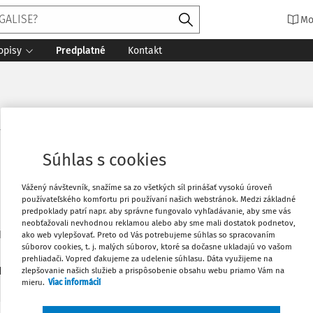
Mo
opisy
Predplatné
Kontakt
tkowski - strana 1
Súhlas s cookies
Vážený návštevník, snažíme sa zo všetkých síl prinášať vysokú úroveň
používateľského komfortu pri používaní našich webstránok. Medzi základné
predpoklady patrí napr. aby správne fungovalo vyhľadávanie, aby sme vás
neobťažovali nevhodnou reklamou alebo aby sme mali dostatok podnetov,
 Kopernika v Toruni. ORCID 0000-0003-3220-2697
ako web vylepšovať. Preto od Vás potrebujeme súhlas so spracovaním
súborov cookies, t. j. malých súborov, ktoré sa dočasne ukladajú vo vašom
prehliadači. Vopred ďakujeme za udelenie súhlasu. Dáta využijeme na
1
zlepšovanie našich služieb a prispôsobenie obsahu webu priamo Vám na
daných dokumentov:
Zoradiť
mieru.
Viac informácií