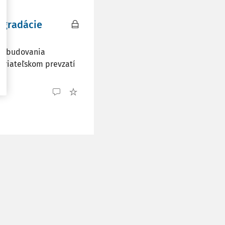
egradácie
ie budovania
epriateľskom prevzatí