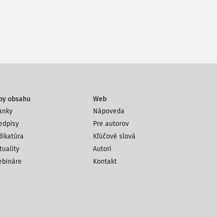
py obsahu
Web
ánky
Nápoveda
edpisy
Pre autorov
dikatúra
Kľúčové slová
tuality
Autori
bináre
Kontakt