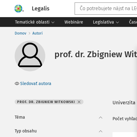
Legalis
Tematické oblasti
Webináre
Legislatíva
Čas
Domov
Autori
prof. dr. Zbigniew Wi
Sledovať autora
Univerzita
PROF. DR. ZBIGNIEW WITKOWSKI
Téma
Počet vyhľa
Typ obsahu