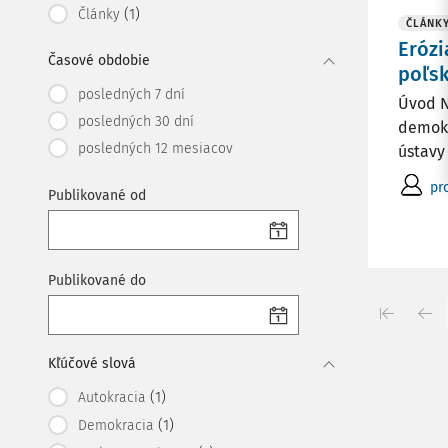
(1)
Články
ČLÁNK
Erózi
Časové obdobie
poľs
posledných 7 dní
Úvod N
posledných 30 dní
demokr
posledných 12 mesiacov
ústavy
pr
Publikované od
Publikované do
Kľúčové slová
(1)
Autokracia
(1)
Demokracia