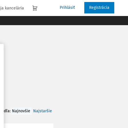
Prihlásiť
Registrácia
ja kancelária
 podľa
:
Najnovšie
Najstaršie