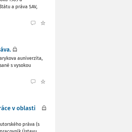
štátu a práva SAV,
áva.
arykova auniverzita,
ísané s vysokou
áce v oblasti
autorského práva (s
 pracovník Ústavu