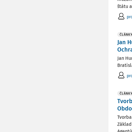
štátu 
pro
ČLÁNK
Jan H
Ochr
Jan Hu
Bratisl
pro
ČLÁNK
Tvorb
Obdo
Tvorba
Základ
Agentú