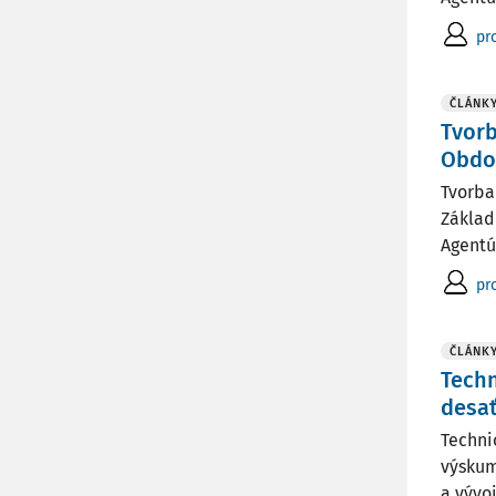
pro
ČLÁNK
Tvorb
Obdo
Tvorba
Základ
Agentú
pro
ČLÁNK
Techn
desať
Techni
výskum
a vývo