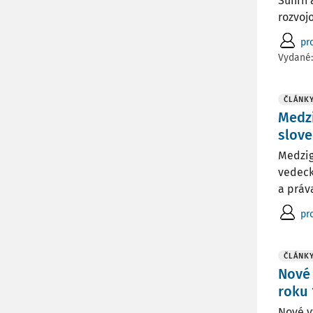
Súhrn 
rozvoj
pr
Vydané
ČLÁNK
Medzi
slove
Medzig
vedeck
a práv
pro
ČLÁNK
Nové 
roku 
Nové v