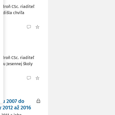
idroň CSc. riaditeľ
adišla chvíľa
droň CSc. riaditeľ
íku Jesennej školy
ku 2007 do
 2012 až 2016