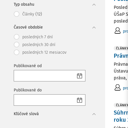
Typ obsahu
Posledn
(12)
ÚŠaP S
Články
posled
Časové obdobie
pro
posledných 7 dní
posledných 30 dní
ČLÁNK
posledných 12 mesiacov
Práv
Právna
Publikované od
Ústavu
práva,
pro
Publikované do
ČLÁNK
Súhrn
Kľúčové slová
roku 