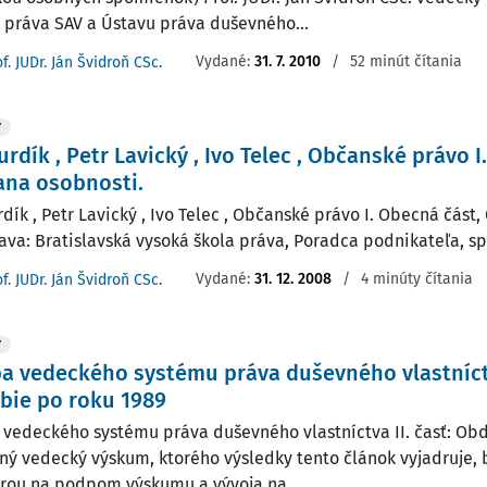
a práva SAV a Ústavu práva duševného...
Vydané:
31. 7. 2010
/
52 minút čítania
f. JUDr. Ján Švidroň CSc.
Y
urdík , Petr Lavický , Ivo Telec , Občanské právo I
ana osobnosti.
rdík , Petr Lavický , Ivo Telec , Občanské právo I. Obecná část
ava: Bratislavská vysoká škola práva, Poradca podnikateľa, spol. 
Vydané:
31. 12. 2008
/
4 minúty čítania
f. JUDr. Ján Švidroň CSc.
Y
a vedeckého systému práva duševného vlastníctva
bie po roku 1989
 vedeckého systému práva duševného vlastníctva II. časť: Ob
ný vedecký výskum, ktorého výsledky tento článok vyjadruje,
rou na podpom výskumu a vývoja na...