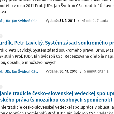
utého v roku 2011 Prof. JUDr. Ján Švidroň CSc. riaditeľ Ústavu 
ava....
Vydané:
31. 5. 2011
/
41 minút čítania
f. JUDr. Ján Švidroň CSc.
Y
urdík, Petr Lavický, Systém zásad soukromého pr
rdík, Petr Lavický, Systém zásad soukromého práva. Brno: Mas
197 strán Prof. JUDr. Ján Švidroň CSc. Recenzované dielo je nap
iou, obsahuje množstvo nových...
Vydané:
30. 11. 2010
/
5 minút čítania
f. JUDr. Ján Švidroň CSc.
Y
janie tradície česko-slovenskej vedeckej spolupr
rského práva (s mozaikou osobných spomienok)
anie tradície česko-slovenskej vedeckej spolupráce v oblasti 
ou osobných spomienok) Prof. JUDr. Ján Švidroň CSc. vedecký