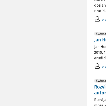
dosiahn
Bratisl
pro
ČLÁNK
Jan H
Jan Hu
2010, 
erudíc
pro
ČLÁNK
Rozví
auto
Rozvíj
mozaik