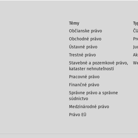
Témy
Ty
Občianske právo
Čl
Obchodné právo
Pr
Ústavné právo
Ju
Trestné právo
Ak
Stavebné a pozemkové právo,
We
kataster nehnuteľností
Pracovné právo
Finančné právo
Správne právo a správne
súdnictvo
Medzinárodné právo
Právo EÚ