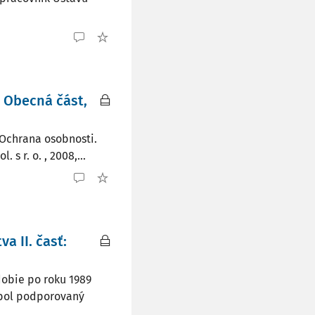
. Obecná část,
, Ochrana osobnosti.
s r. o. , 2008,...
 II. časť:
dobie po roku 1989
 bol podporovaný