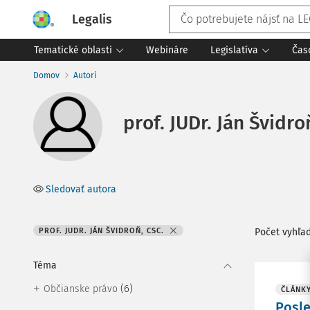
Legalis
Tematické oblasti
Webináre
Legislatíva
Čas
Domov
Autori
prof. JUDr. Ján Švidro
Sledovať autora
PROF. JUDR. JÁN ŠVIDROŇ, CSC.
Počet vyhľa
Téma
(6)
Občianske právo
ČLÁNK
Posle