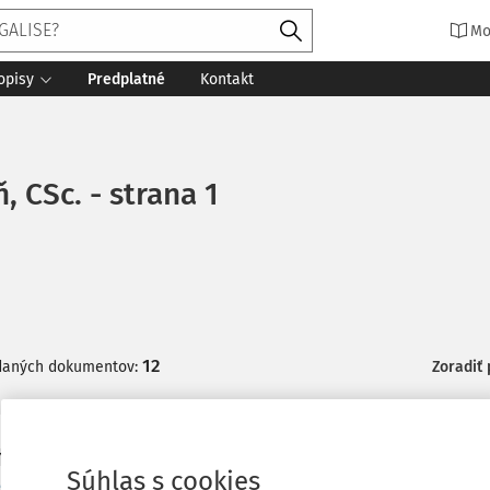
Mo
opisy
Predplatné
Kontakt
ň, CSc. - strana 1
12
daných dokumentov:
Zoradiť
Y
Súhlas s cookies
dná rozlúčka s prof. JUDr. Jánom Azudom, DrSc.