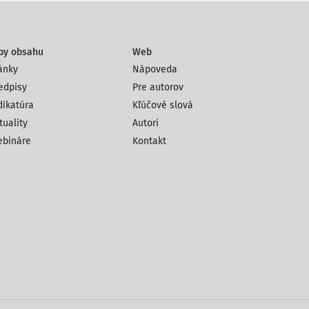
py obsahu
Web
ánky
Nápoveda
edpisy
Pre autorov
dikatúra
Kľúčové slová
tuality
Autori
bináre
Kontakt