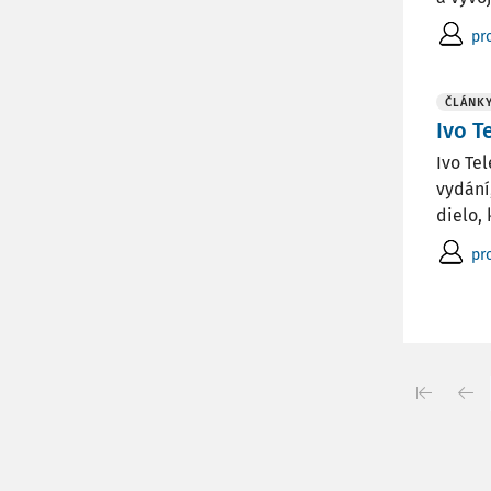
pro
ČLÁNK
Ivo T
Ivo Tel
vydání,
dielo, 
pro