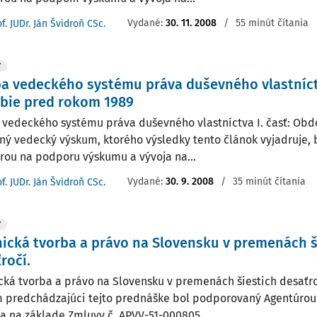
Vydané:
30. 11. 2008
/
55 minút čítania
f. JUDr. Ján Švidroň CSc.
Y
a vedeckého systému práva duševného vlastníctv
bie pred rokom 1989
 vedeckého systému práva duševného vlastníctva I. časť: Ob
ný vedecký výskum, ktorého výsledky tento článok vyjadruje,
rou na podporu výskumu a vývoja na...
Vydané:
30. 9. 2008
/
35 minút čítania
f. JUDr. Ján Švidroň CSc.
Y
ická tvorba a právo na Slovensku v premenách š
ročí.
cká tvorba a právo na Slovensku v premenách šiestich desaťr
 predchádzajúci tejto prednáške bol podporovaný Agentúro
ja na základe Zmluvy č. APVV-51-000805...