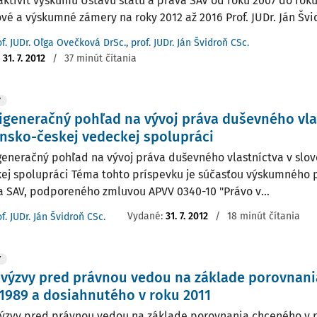
aktivít výskumu Ústavu štátu a práva SAV od roku 2007 do roku
ové a výskumné zámery na roky 2012 až 2016 Prof. JUDr. Ján Švid
of. JUDr. Oľga Ovečková DrSc.
,
prof. JUDr. Ján Švidroň CSc.
:
31. 7. 2012
/
37 minút čítania
Y
generačný pohľad na vývoj práva duševného vla
nsko-českej vedeckej spolupráci
eneračný pohľad na vývoj práva duševného vlastníctva v slov
ej spolupráci Téma tohto príspevku je súčasťou výskumného p
a SAV, podporeného zmluvou APVV 0340-10 "Právo v...
Vydané:
31. 7. 2012
/
18 minút čítania
f. JUDr. Ján Švidroň CSc.
Y
výzvy pred právnou vedou na základe porovnani
1989 a dosiahnutého v roku 2011
ýzvy pred právnou vedou na základe porovnania chceného v r