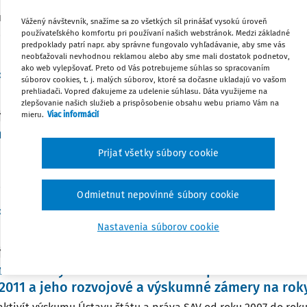
á rozlúčka s prof. JUDr. Jánom Azudom, DrSc. prof. JUDr. Ján Šv
Vážený návštevník, snažíme sa zo všetkých síl prinášať vysokú úroveň
AV Vážená smútiaca rodina,vážené smútočné zhromaždenie, n
používateľského komfortu pri používaní našich webstránok. Medzi základné
predpoklady patrí napr. aby správne fungovalo vyhľadávanie, aby sme vás
nej rozlúčky s profesorom JUDr.JánomAzudom,DrSc., ktorého...
neobťažovali nevhodnou reklamou alebo aby sme mali dostatok podnetov,
ako web vylepšovať. Preto od Vás potrebujeme súhlas so spracovaním
Vydané:
28. 2. 2014
/
7 minút čítania
f. JUDr. Ján Švidroň CSc.
súborov cookies, t. j. malých súborov, ktoré sa dočasne ukladajú vo vašom
prehliadači. Vopred ďakujeme za udelenie súhlasu. Dáta využijeme na
zlepšovanie našich služieb a prispôsobenie obsahu webu priamo Vám na
mieru.
Viac informácií
Y
na zodpovednosť za porušenie dobrých mravov
Prijať všetky súbory cookie
 zodpovednosť za porušenie dobrých mravov Prof. JUDr. Ján Švi
 štátu a práva SAV. Prednáška autora dňa 15.11.2012 na 17. ročn
 organizovanej Ústavom...
Odmietnut nepovinné súbory cookie
Vydané:
31. 12. 2012
/
59 minút čítania
f. JUDr. Ján Švidroň CSc.
Nastavenia súborov cookie
Y
 aktivít výskumu Ústavu štátu a práva SAV od ro
2011 a jeho rozvojové a výskumné zámery na roky