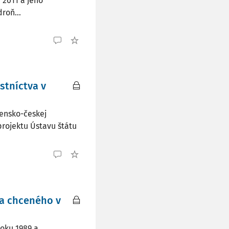
 2011 a jeho
roň...
stníctva v
ensko-českej
rojektu Ústavu štátu
a chceného v
oku 1989 a