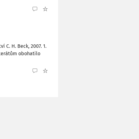
í C. H. Beck, 2007. 1.
literátům obohatilo