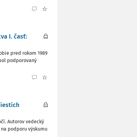
a I. časť:
dobie pred rokom 1989
 bol podporovaný
iestich
očí. Autorov vedecký
u na podporu výskumu