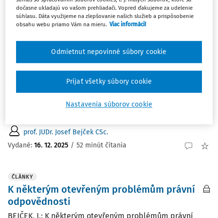
Zoradiť podľa
:
dočasne ukladajú vo vašom prehliadači. Vopred ďakujeme za udelenie
Najnovšie
Najstaršie
súhlasu. Dáta využijeme na zlepšovanie našich služieb a prispôsobenie
obsahu webu priamo Vám na mieru.
Viac informácií
ČLÁNKY
Vývoj antitrustu na pozadí širšího
Odmietnut nepovinné súbory cookie
cílového regulatorního zmatení
Úvodem V příspěvku se zamýšlím nad některými
Prijať všetky súbory cookie
koncepčními problémy, s nimiž se potýká antitrustová
regulace u nás i ve světě. Jde však jen o jeden z projevů
Nastavenia súborov cookie
širšího jevu....
prof. JUDr. Josef Bejček CSc.
Vydané:
16. 12. 2025
/
52 minút čítania
ČLÁNKY
K některým otevřeným problémům právní
odpovědnosti
BEJČEK, J.: K některým otevřeným problémům právní