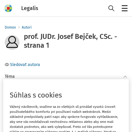
Legalis
Menu
Domov
Autori
prof. JUDr. Josef Bejček, CSc. -
strana 1
Sledovať autora
Téma
(1)
Občianske právo
Súhlas s cookies
Filter
Vážený návštevník, snažíme sa zo všetkých síl prinášať vysokú úroveň
používateľského komfortu pri používaní našich webstránok. Medzi
základné predpoklady patrí napr. aby správne fungovalo vyhľadávanie,
2
aby sme vás neobťažovali nevhodnou reklamou alebo aby sme mali
Počet vyhľadaných dokumentov:
dostatok podnetov, ako web vylepšovať. Preto od Vás potrebujeme
súhlas so spracovaním súborov cookies, t. j. malých súborov, ktoré sa