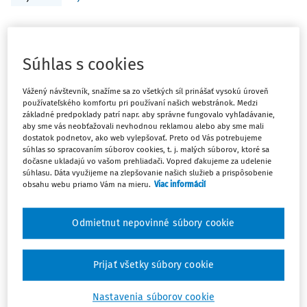
ČLÁNKY
Goněc, Vladimír, An Eastern Schuman
Súhlas s cookies
Plan?
Goněc, Vladimír, An Eastern Schuman Plan? Project of
Vážený návštevník, snažíme sa zo všetkých síl prinášať vysokú úroveň
Central and East European Coal and Steel and Political
používateľského komfortu pri používaní našich webstránok. Medzi
základné predpoklady patrí napr. aby správne fungovalo vyhľadávanie,
Community (1953), Brno, 2009, 170 strán Prof. JUDr. Jozef
aby sme vás neobťažovali nevhodnou reklamou alebo aby sme mali
Beňa CSc. Katedra...
dostatok podnetov, ako web vylepšovať. Preto od Vás potrebujeme
súhlas so spracovaním súborov cookies, t. j. malých súborov, ktoré sa
prof. JUDr. Jozef Beňa CSc.
,
JUDr. Michal Považan PhD.
dočasne ukladajú vo vašom prehliadači. Vopred ďakujeme za udelenie
súhlasu. Dáta využijeme na zlepšovanie našich služieb a prispôsobenie
Vydané:
31. 7. 2011
/
6 minút čítania
obsahu webu priamo Vám na mieru.
Viac informácií
Odmietnut nepovinné súbory cookie
ČLÁNKY
Karel Malý, Michal Tomášek et. al. Nové
jevy v právu na počátku 21. století.
Prijať všetky súbory cookie
Historické impulzy rozvoje práva
Karel Malý, Michal Tomášek et. al. Nové jevy v právu na
Nastavenia súborov cookie