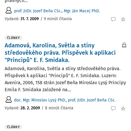
právnych...
prof. JUDr. Jozef Beňa CSc.
,
Mgr. Ján Macej PhD.
Vydané:
31. 7. 2009
/
9 minút čítania
ČLÁNKY
Adamová, Karolína, Světla a stíny
středověkého práva. Příspěvek k aplikaci
"Principů" E. F. Smidaka.
Adamová, Karolína, Světla a stíny středověkého práva.
Příspěvek k aplikaci "Principů" E. F. Smidaka. Luzern:
Avenira, 2006, 158 strán Jozef Beňa Miroslav Lysý Princípy
Emila F. Smidaka založené na...
doc. Mgr. Miroslav Lysý PhD.
,
prof. JUDr. Jozef Beňa CSc.
Vydané:
28. 2. 2009
/
8 minút čítania
ČLÁNKY