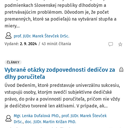
podmienkach Slovenskej republiky dlhodobým a
pretrvávajúcim problémom. Dôvodom je, že počet
premenných, ktoré sa podieľajú na vytváraní stupňa a
miery...
prof. JUDr. Marek Števček DrSc.
Vydané:
2. 9. 2024
/
43 minút čítania
ČLÁNKY
Vybrané otázky zodpovednosti dedičov za
dlhy poručiteľa
Úvod Dedením, ktoré predstavuje univerzálnu sukcesiu,
vstupujú osoby, ktorým svedčí subjektívne dedičské
právo, do práv a povinnosti poručiteľa, pričom nie vždy
je dedičstvo tvorené len aktívami. V prípade, ak...
Mgr. Lenka Dufalová PhD.
,
prof. JUDr. Marek Števček
DrSc.
,
doc. JUDr. Martin Križan PhD.