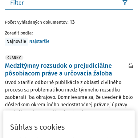
Filter
13
Počet vyhľadaných dokumentov:
Zoradiť podľa
:
Najnovšie
Najstaršie
ČLÁNKY
Medzitýmny rozsudok o prejudiciálne
pôsobiacom práve a určovacia žaloba
Úvod Staršie odborné publikácie z oblasti civilného
procesu sa problematikou medzitýmneho rozsudku
zaoberali iba okrajovo. Domnievame sa, že uvedené bolo
dôsledkom okrem iného nedostatočnej právnej úpravy
medzitýmneho rozsudku obsiahnutej...
prof. JUDr. Marek Števček DrSc.
,
Mgr. Patrícia Krupa
,
Mgr.
Súhlas s cookies
Martin Hrčka
Vydané:
5. 3. 2026
/
67 minút čítania