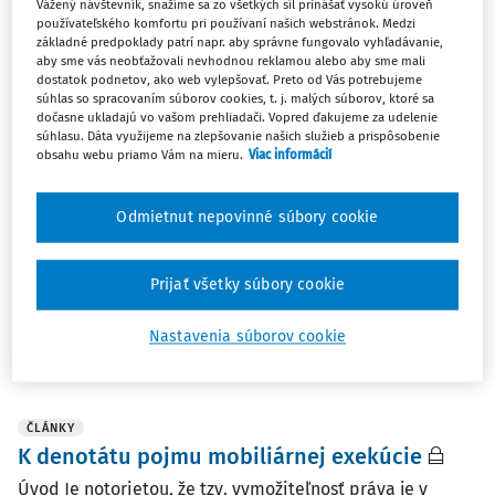
Vážený návštevník, snažíme sa zo všetkých síl prinášať vysokú úroveň
používateľského komfortu pri používaní našich webstránok. Medzi
základné predpoklady patrí napr. aby správne fungovalo vyhľadávanie,
aby sme vás neobťažovali nevhodnou reklamou alebo aby sme mali
ČLÁNKY
dostatok podnetov, ako web vylepšovať. Preto od Vás potrebujeme
K exekúcii vedenej na nehnuteľnosť
súhlas so spracovaním súborov cookies, t. j. malých súborov, ktoré sa
dočasne ukladajú vo vašom prehliadači. Vopred ďakujeme za udelenie
zaťaženú záložným právom
súhlasu. Dáta využijeme na zlepšovanie našich služieb a prispôsobenie
obsahu webu priamo Vám na mieru.
Viac informácií
Úvod Hľadanie odpovede na otázku, či je súdny exekútor
oprávnený viesť (vykonávať) exekúciu predajom
nehnuteľnosti zapísanej v katastri nehnuteľnosti za
Odmietnut nepovinné súbory cookie
stavu, keď: - na nehnuteľnosti viazne zmluvné záložné
právo...
Prijať všetky súbory cookie
doc. JUDr. Alexandra Löwy PhD.
,
prof. JUDr. Marek
Števček DrSc.
Nastavenia súborov cookie
Vydané:
24. 6. 2025
/
49 minút čítania
ČLÁNKY
K denotátu pojmu mobiliárnej exekúcie
Úvod Je notorietou, že tzv. vymožiteľnosť práva je v