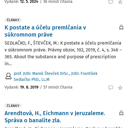
Vydané:
12. 5. 2024
/
36 minút čítania
ČLÁNKY
K postate a účelu premlčania v
súkromnom práve
SEDLAČKO, F., ŠTEVČEK, M.: K postate a účelu premlčania
v súkromnom práve. Právny obzor, 102, 2019, č. 4, s. 346 –
365. About the substance and purpose of prescription
in...
prof. JUDr. Marek Števček DrSc.
,
JUDr. František
Sedlačko PhD., LL.M
Vydané:
19. 8. 2019
/
57 minút čítania
ČLÁNKY
Arendtová, H., Eichmann v Jeruzaleme.
Správa o banalite zla.