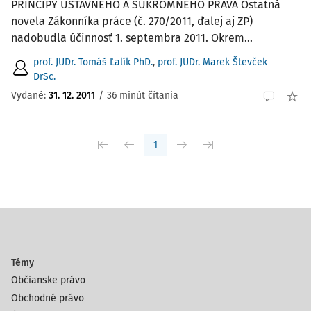
PRINCÍPY ÚSTAVNÉHO A SÚKROMNÉHO PRÁVA Ostatná
novela Zákonníka práce (č. 270/2011, ďalej aj ZP)
nadobudla účinnosť 1. septembra 2011. Okrem...
prof. JUDr. Tomáš Ľalík PhD.
,
prof. JUDr. Marek Števček
DrSc.
Vydané:
31. 12. 2011
/
36 minút čítania
1
Témy
Občianske právo
Obchodné právo