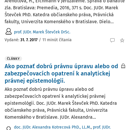
Arendtová, H., Eichmann v Jeruzaleme. Správa o banalite
zla. Bratislava: Premedia, 2016, 371 s. Doc. JUDr. Marek
Števček PhD. Katedra občianskeho práva, Právnická
fakulty, Univerzita Komenského v Bratislave. Dielo...
prof. JUDr. Marek Števček DrSc.
Vydané:
31. 7. 2017
/
11 minút čítania
ČLÁNKY
Ako poznať dobrú právnu úpravu alebo od
zabezpečovacích opatrení k analytickej
právnej epistemológii.
Ako poznať dobrú právnu úpravu alebo od
zabezpečovacích opatrení k analytickej právnej
epistemológii. Doc. JUDr. Marek Števček PhD. Katedra
občianskeho práva, Právnická fakulta, Univerzita
Komenského v Bratislave. JUDr. Alexandra...
doc. JUDr. Alexandra Kotrecová PhD., LL.M.
,
prof. JUDr.