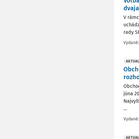
Voľba
dvaja
V rámc
uchádz
rady S
Vydané
AKTUAL
Obcho
rozho
Obchod
júna 2
Najvyš
...
Vydané
AKTUAL