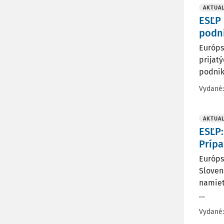
AKTUAL
ESĽP 
podni
Európs
prijat
podnik
Vydané
AKTUAL
ESĽP:
Prípa
Európs
Sloven
namiet
...
Vydané