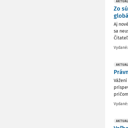
AKTUAL
Zo sú
glob
Aj nov
sa neu
Čitate
Vydané
AKTUAL
Právn
Vážení
príspe
pričom
Vydané
AKTUAL