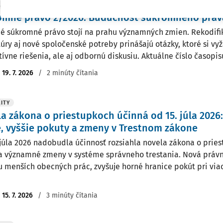
ITY
omné právo 2/2026: Budúcnosť súkromného práva
é súkromné právo stojí na prahu významných zmien. Rekodifik
túry aj nové spoločenské potreby prinášajú otázky, ktoré si vy
atívne riešenia, ale aj odbornú diskusiu. Aktuálne číslo časopi
:
19. 7. 2026
/
2 minúty čítania
ITY
a zákona o priestupkoch účinná od 15. júla 2026
, vyššie pokuty a zmeny v Trestnom zákone
 júla 2026 nadobudla účinnosť rozsiahla novela zákona o pries
a významné zmeny v systéme správneho trestania. Nová práv
u menších obecných prác, zvyšuje horné hranice pokút pri via
:
15. 7. 2026
/
3 minúty čítania