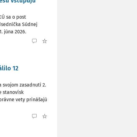
esu vstupujú
Ú sa o post
edsedníčka Súdnej
. júna 2026.
lilo 12
 svojom zasadnutí 2.
e stanovísk
právne vety prinášajú