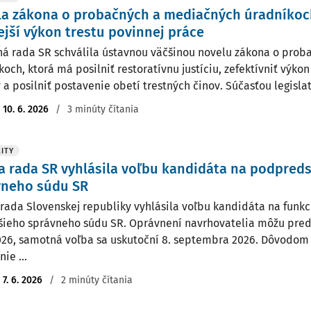
a zákona o probačných a mediačných úradníkoc
ejší výkon trestu povinnej práce
á rada SR schválila ústavnou väčšinou novelu zákona o pro
och, ktorá má posilniť restoratívnu justíciu, zefektívniť výko
 a posilniť postavenie obetí trestných činov. Súčasťou legislat
:
10. 6. 2026
/
3 minúty čítania
ITY
 rada SR vyhlásila voľbu kandidáta na podpred
vneho súdu SR
rada Slovenskej republiky vyhlásila voľbu kandidáta na fun
šieho správneho súdu SR. Oprávnení navrhovatelia môžu pred
026, samotná voľba sa uskutoční 8. septembra 2026. Dôvodom j
ie ...
:
7. 6. 2026
/
2 minúty čítania