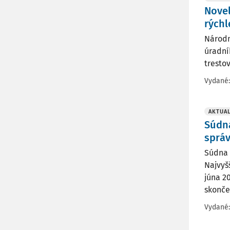
Novel
rýchl
Národn
úradník
trestov
Vydané
AKTUAL
Súdna
sprá
Súdna 
Najvyš
júna 2
skončen
Vydané