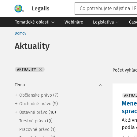
Legalis
Tematické oblasti
Webináre
Legislatíva
Čas
Domov
Aktuality
AKTUALITY
Počet vyhľa
Téma
(7)
Občianske právo
AKTUAL
Menej
(5)
Obchodné právo
sprac
(10)
Ústavné právo
Ak živ
(9)
Trestné právo
podľa 
(1)
Pracovné právo