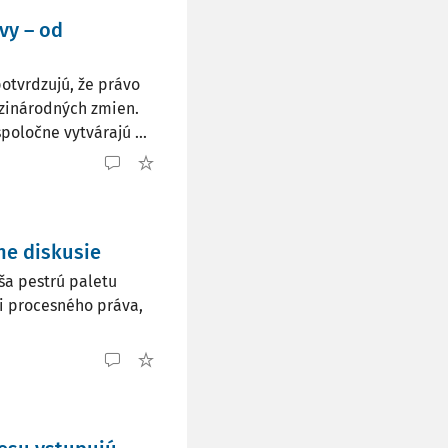
vy – od
potvrdzujú, že právo
zinárodných zmien.
oločne vytvárajú ...
ne diskusie
áša pestrú paletu
i procesného práva,