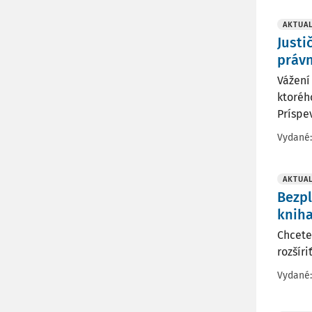
AKTUAL
Justi
právn
Vážení
ktoréh
Príspe
Vydané
AKTUAL
Bezpl
knih
Chcete
rozšír
Vydané