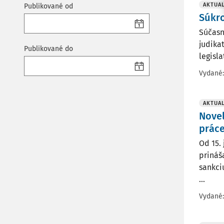
AKTUAL
Publikované od
Súkr
Súčasn
judika
Publikované do
legisl
Vydané
AKTUAL
Novel
práce
Od 15.
prináš
sankci
...
Vydané