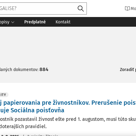
Mo
opisy
Predplatné
Kontakt
884
daných dokumentov:
Zoradiť
ITY
 papierovania pre živnostníkov. Prerušenie poi
uje Sociálna poisťovňa
nostník pozastavil živnosť ešte pred 1. augustom, musí túto sk
doterajších pravidiel.