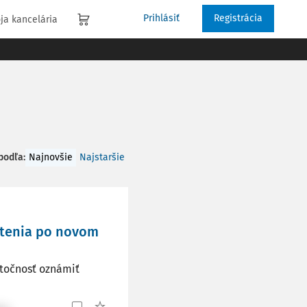
Prihlásiť
Registrácia
ja kancelária
 podľa
:
Najnovšie
Najstaršie
stenia po novom
utočnosť oznámiť