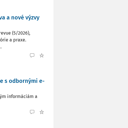
áva a nové výzvy
revue (5/2026),
órie a praxe.
.
e s odbornými e-
ným informáciám a