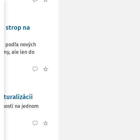
ý strop na
ody podľa nových
sumy, ale len do
turalizácii
seností na jednom