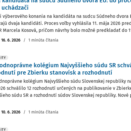
 kandidáta na sudcu Súdneho dvora EÚ: do proc
 uchádzači
i výberového konania na kandidáta na sudcu Súdneho dvora E
ajú dvaja kandidáti. Proces voľby vyhlásila 11. mája 2026 pr
R Marcela Kosová, pričom návrhy bolo možné predkladať do 11
:
16. 6. 2026
/
1 minúta čítania
ITY
dnoprávne kolégium Najvyššieho súdu SR schvá
dnutí pre Zbierku stanovísk a rozhodnutí
noprávne kolégium Najvyššieho súdu Slovenskej republiky na
026 schválilo 12 rozhodnutí určených na publikovanie v Zbierk
šieho súdu SR a rozhodnutí súdov Slovenskej republiky. Nové 
:
10. 6. 2026
/
1 minúta čítania
ITY