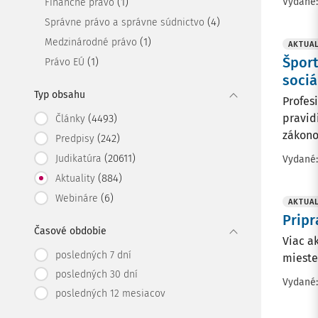
Vydané
(1)
Finančné právo
(4)
Správne právo a správne súdnictvo
(1)
Medzinárodné právo
AKTUAL
Šport
(1)
Právo EÚ
sociá
Typ obsahu
Profes
pravid
(4493)
Články
zákono
(242)
Predpisy
(20611)
Judikatúra
Vydané
(884)
Aktuality
(6)
Webináre
AKTUAL
Pripr
Časové obdobie
Viac a
posledných 7 dní
mieste
posledných 30 dní
Vydané
posledných 12 mesiacov