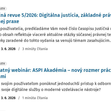
ITY
čná revue 5/2026: Digitálna justícia, základné pr
ej praxe
 používatelia, predkladáme Vám nové číslo časopisu Justičná 
o obsah reflektuje viaceré aktuálne otázky súčasnej právnej te
vky zaradené do tohto vydania sa venujú témam zasahujúcim..
:
3. 6. 2026
/
3 minúty čítania
ITY
atný webinár: ASPI Akadémia – nový rozmer prác
ami
 svojim používateľom ponúknuť jednoduchší prístup k odbor
iť svoje digitálne služby o moderné vzdelávacie nástroje?
:
3. 6. 2026
/
1 minúta čítania