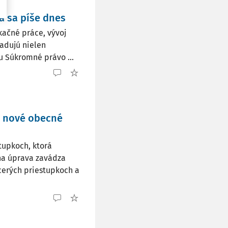
 sa píše dnes
ačné práce, vývoj
žadujú nielen
su Súkromné právo ...
: nové obecné
tupkoch, ktorá
na úprava zavádza
cerých priestupkoch a