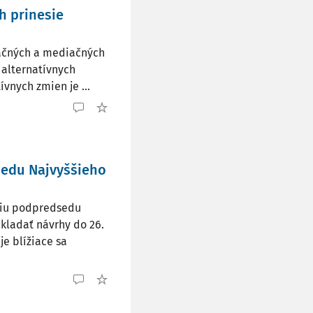
h prinesie
bačných a mediačných
n alternatívnych
ívnych zmien je ...
sedu Najvyššieho
kciu podpredsedu
kladať návrhy do 26.
e blížiace sa