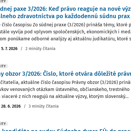
ITY
dnej paxe 3/2026: Keď právo reaguje na nové výz
álneho zdravotníctva po každodennú súdnu prax
é číslo časopisu Zo súdnej praxe (3/2026) prináša témy, ktoré 
stále vyvíja pod vplyvom spoločenských, ekonomických i med
ľom ponúkame odborné analýzy aj aktuálnu judikatúru, ktoré sp
:
5. 7. 2026
/
2 minúty čítania
ITY
y obzor 3/2026: Číslo, ktoré otvára dôležité práv
 čitatelia, aktuálne číslo časopisu Právny obzor (3/2026) prin
vkov venovaných otázkam ústavného, občianskeho, trestného 
 viaceré z nich reagujú na aktuálne výzvy, ktorým slovenský...
:
28. 6. 2026
/
3 minúty čítania
ITY