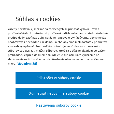
:
2. 8. 2026
/
2 minúty čítania
ITY
Súhlas s cookies
ovcom klesnú odvody. Od roku 2027 dostanú nov
lne poistenie
Vážený návštevník, snažíme sa zo všetkých síl prinášať vysokú úroveň
používateľského komfortu pri používaní našich webstránok. Medzi základné
ionálni športovci budú od 1. januára 2027 platiť sociálne odv
predpoklady patrí napr. aby správne fungovalo vyhľadávanie, aby sme vás
iel. Ak zarábajú viac, poistné sa im už nebude počítať z celej 
neobťažovali nevhodnou reklamou alebo aby sme mali dostatok podnetov,
ako web vylepšovať. Preto od Vás potrebujeme súhlas so spracovaním
m stanoveného limitu.
súborov cookies, t. j. malých súborov, ktoré sa dočasne ukladajú vo vašom
prehliadači. Vopred ďakujeme za udelenie súhlasu. Dáta využijeme na
:
30. 7. 2026
/
2 minúty čítania
zlepšovanie našich služieb a prispôsobenie obsahu webu priamo Vám na
mieru.
Viac informácií
ITY
avujeme: Komentár k zákonu o konkurze a reštruk
Prijať všetky súbory cookie
ko 900 strán odborného výkladu, judikatúry a praktických skú
.
Odmietnut nepovinné súbory cookie
:
21. 7. 2026
/
1 minúta čítania
Nastavenia súborov cookie