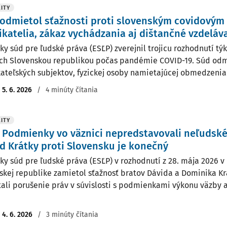
ITY
odmietol sťažnosti proti slovenským covidovým
katelia, zákaz vychádzania aj dištančné vzdeláv
ky súd pre ľudské práva (ESĽP) zverejnil trojicu rozhodnutí tý
ých Slovenskou republikou počas pandémie COVID-19. Súd odmi
ateľských subjektov, fyzickej osoby namietajúcej obmedzenia p
:
5. 6. 2026
/
4 minúty čítania
ITY
 Podmienky vo väznici nepredstavovali neľudsk
d Krátky proti Slovensku je konečný
ky súd pre ľudské práva (ESĽP) v rozhodnutí z 28. mája 2026 v
skej republike zamietol sťažnosť bratov Dávida a Dominika Krá
ali porušenie práv v súvislosti s podmienkami výkonu väzby a
:
4. 6. 2026
/
3 minúty čítania