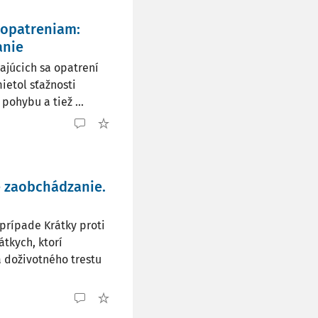
 opatreniam:
anie
kajúcich sa opatrení
etol sťažnosti
ohybu a tiež ...
é zaobchádzanie.
 prípade Krátky proti
tkych, ktorí
 doživotného trestu