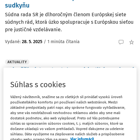
sudkyňu
Súdna rada SR je dlhoročným členom Európskej siete
súdnych rád, ktorá úzko spolupracuje s Európskou sieťou
pre justičné vzdelávanie.
Vydané:
28. 5. 2025
/
1 minúta čítania
AKTUALITY
Najvyšší súd rozhodol: Nové judikáty prinesú
väčšiu istotu v obchodnom práve
Súhlas s cookies
Na Najvyššom súde SR sa 28. mája 2025 uskutočnilo
zasadnutie obchodnoprávneho kolégia, ktoré prinieslo
Vážený návštevník, snažíme sa zo všetkých síl prinášať vysokú úroveň
významné rozhodnutia pre oblasť obchodného práva.
používateľského komfortu pri používaní našich webstránok. Medzi
základné predpoklady patrí napr. aby správne fungovalo vyhľadávanie,
Kolégium prijalo 13 nových judikátov, ktoré sa venujú
aby sme vás neobťažovali nevhodnou reklamou alebo aby sme mali
dôležitým otázkam...
dostatok podnetov, ako web vylepšovať. Preto od Vás potrebujeme
súhlas so spracovaním súborov cookies, t. j. malých súborov, ktoré sa
Vydané:
28. 5. 2025
/
1 minúta čítania
dočasne ukladajú vo vašom prehliadači. Vopred ďakujeme za udelenie
súhlasu. Dáta využijeme na zlepšovanie našich služieb a prispôsobenie
obsahu webu priamo Vám na mieru.
Viac informácií