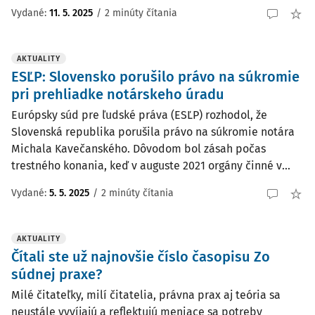
Vydané:
11. 5. 2025
/
2 minúty čítania
AKTUALITY
ESĽP: Slovensko porušilo právo na súkromie
pri prehliadke notárskeho úradu
Európsky súd pre ľudské práva (ESĽP) rozhodol, že
Slovenská republika porušila právo na súkromie notára
Michala Kavečanského. Dôvodom bol zásah počas
trestného konania, keď v auguste 2021 orgány činné v...
Vydané:
5. 5. 2025
/
2 minúty čítania
AKTUALITY
Čítali ste už najnovšie číslo časopisu Zo
súdnej praxe?
Milé čitateľky, milí čitatelia, právna prax aj teória sa
neustále vyvíjajú a reflektujú meniace sa potreby