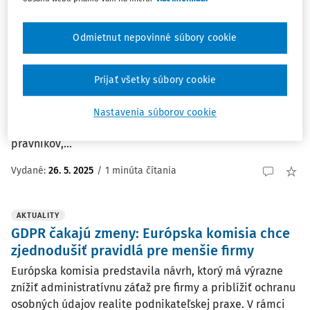
AKTUALITY
Už o týždeň štartuje Legal Innovation Day
Odmietnut nepovinné súbory cookie
2025 – pripravte sa na právnu revolúciu s
umelou inteligenciou!
Prijať všetky súbory cookie
Pripravte sa na revolúciu v právnej praxi! Konferencia
Legal Innovation Day 2025 sa uskutoční už v piatok 6.
Nastavenia súborov cookie
júna 2025 v Prahe a online. Toto podujatie je ideálne pre
právnikov,...
Vydané:
26. 5. 2025
/
1 minúta čítania
AKTUALITY
GDPR čakajú zmeny: Európska komisia chce
zjednodušiť pravidlá pre menšie firmy
Európska komisia predstavila návrh, ktorý má výrazne
znížiť administratívnu záťaž pre firmy a priblížiť ochranu
osobných údajov realite podnikateľskej praxe. V rámci