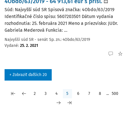
4Obdo/63/2019 - 64 913,61 eur s prísl.
Súd: Najvyšší súd SR Spisová značka: 4Obdo/63/2019
Identifikačné číslo spisu: 5607203501 Dátum vydania
rozhodnutia: 25. februára 2021 Meno a priezvisko: JUDr.
Gabriela Mederová Funkcia: ...
Najvyšší súd SR - senát
Sp. zn.:
4Obdo/63/2019
Vydané
:
25. 2. 2021
+ Zobraziť ďaľších 20
2
3
4
5
6
7
8
...
500