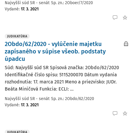
Najvyšší súd SR - senát
Sp. zn.:
2Oboer/7/2020
Vydané
:
17. 3. 2021
JUDIKATÚRA
2Obdo/62/2020 - vylúčenie majetku
zapísaného v súpise všeob. podstaty
úpadcu
Súd: Najvyšší súd SR Spisová značka: 2Obdo/62/2020
Identifikačné číslo spisu: 5115200070 Dátum vydania
rozhodnutia: 17. marca 2021 Meno a priezvisko: JUDr.
Beáta Miničová Funkcia: ECLI: ...
Najvyšší súd SR - senát
Sp. zn.:
2Obdo/62/2020
Vydané
:
17. 3. 2021
JUDIKATÚRA