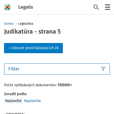
Legalis
Menu
Domov
Legislatíva
Judikatúra - strana 5
+ Zobraziť predchádzajúcich 20
Filter
10000+
Počet vyhľadaných dokumentov:
Zoradiť podľa
:
Najnovšie
Najstaršie