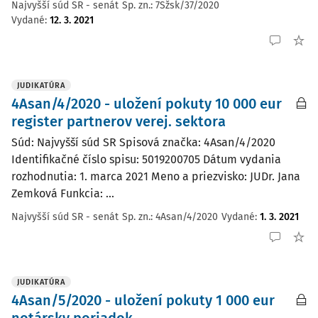
Najvyšší súd SR - senát
Sp. zn.:
7Sžsk/37/2020
Vydané
:
12. 3. 2021
JUDIKATÚRA
4Asan/4/2020 - uložení pokuty 10 000 eur
register partnerov verej. sektora
Súd: Najvyšší súd SR Spisová značka: 4Asan/4/2020
Identifikačné číslo spisu: 5019200705 Dátum vydania
rozhodnutia: 1. marca 2021 Meno a priezvisko: JUDr. Jana
Zemková Funkcia: ...
Najvyšší súd SR - senát
Sp. zn.:
4Asan/4/2020
Vydané
:
1. 3. 2021
JUDIKATÚRA
4Asan/5/2020 - uložení pokuty 1 000 eur