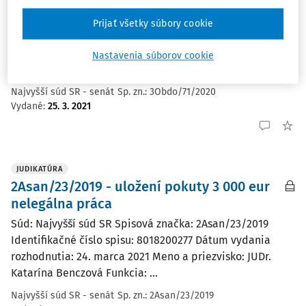
majetku
Súd: Najvyšší súd SR Spisová značka: 3Obdo/71/2020
Prijať všetky súbory cookie
Identifikačné číslo spisu: 8118203079 Dátum vydania
rozhodnutia: 25. marca 2021 Meno a priezvisko: JUDr.
Nastavenia súborov cookie
Katarína Pramuková Funkcia: ...
Najvyšší súd SR - senát
Sp. zn.:
3Obdo/71/2020
Vydané
:
25. 3. 2021
JUDIKATÚRA
2Asan/23/2019 - uložení pokuty 3 000 eur
nelegálna práca
Súd: Najvyšší súd SR Spisová značka: 2Asan/23/2019
Identifikačné číslo spisu: 8018200277 Dátum vydania
rozhodnutia: 24. marca 2021 Meno a priezvisko: JUDr.
Katarína Benczová Funkcia: ...
Najvyšší súd SR - senát
Sp. zn.:
2Asan/23/2019