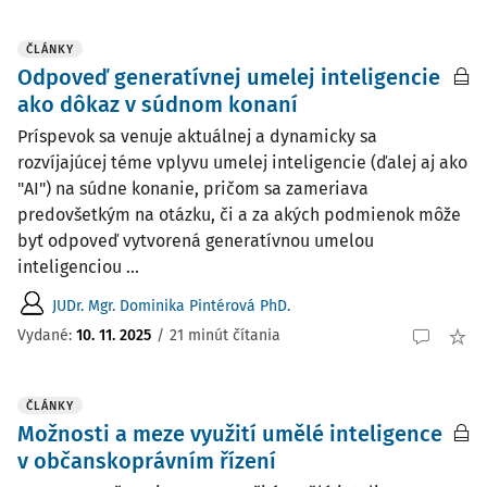
ČLÁNKY
Odpoveď generatívnej umelej inteligencie
ako dôkaz v súdnom konaní
Príspevok sa venuje aktuálnej a dynamicky sa
rozvíjajúcej téme vplyvu umelej inteligencie (ďalej aj ako
"AI") na súdne konanie, pričom sa zameriava
predovšetkým na otázku, či a za akých podmienok môže
byť odpoveď vytvorená generatívnou umelou
inteligenciou ...
JUDr. Mgr. Dominika Pintérová PhD.
Vydané:
10. 11. 2025
/
21 minút čítania
ČLÁNKY
Možnosti a meze využití umělé inteligence
v občanskoprávním řízení