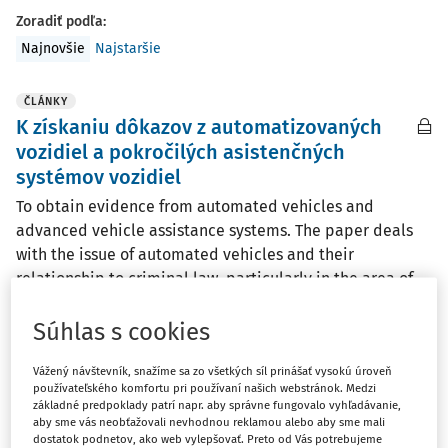
Zoradiť podľa
:
Najnovšie
Najstaršie
ČLÁNKY
K získaniu dôkazov z automatizovaných
vozidiel a pokročilých asistenčných
systémov vozidiel
To obtain evidence from automated vehicles and
advanced vehicle assistance systems. The paper deals
with the issue of automated vehicles and their
relationship to criminal law, particularly in the area of
evidence in criminal proceedings. The introduction ...
Súhlas s cookies
JUDr. Ing. František Vojtuš PhD.
,
doc. JUDr. Marek Kordík
PhD., LL.M.
Vážený návštevník, snažíme sa zo všetkých síl prinášať vysokú úroveň
Vydané:
28. 4. 2026
/
91 minút čítania
používateľského komfortu pri používaní našich webstránok. Medzi
základné predpoklady patrí napr. aby správne fungovalo vyhľadávanie,
aby sme vás neobťažovali nevhodnou reklamou alebo aby sme mali
dostatok podnetov, ako web vylepšovať. Preto od Vás potrebujeme