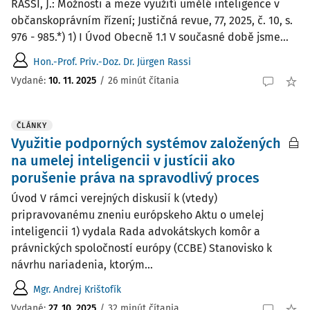
RASSI, J.: Možnosti a meze využití umělé inteligence v
občanskoprávním řízení; Justičná revue, 77, 2025, č. 10, s.
976 - 985.*) 1) I Úvod Obecně 1.1 V současné době jsme...
Hon.-Prof. Priv.-Doz. Dr. Jürgen Rassi
Vydané:
10. 11. 2025
/
26 minút čítania
ČLÁNKY
Využitie podporných systémov založených
na umelej inteligencii v justícii ako
porušenie práva na spravodlivý proces
Úvod V rámci verejných diskusií k (vtedy)
pripravovanému zneniu európskeho Aktu o umelej
inteligencii 1) vydala Rada advokátskych komôr a
právnických spoločností európy (CCBE) Stanovisko k
návrhu nariadenia, ktorým...
Mgr. Andrej Krištofík
Vydané:
27. 10. 2025
/
32 minút čítania