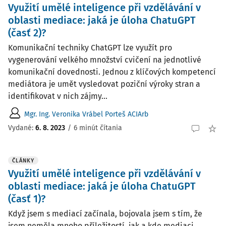
Využití umělé inteligence při vzdělávání v
oblasti mediace: jaká je úloha ChatuGPT
(časť 2)?
Komunikační techniky ChatGPT lze využít pro
vygenerování velkého množství cvičení na jednotlivé
komunikační dovednosti. Jednou z klíčových kompetencí
mediátora je umět vysledovat poziční výroky stran a
identifikovat v nich zájmy...
Mgr. Ing. Veronika Vrábel Porteš ACIArb
Vydané:
6. 8. 2023
/
6 minút čítania
ČLÁNKY
Využití umělé inteligence při vzdělávání v
oblasti mediace: jaká je úloha ChatuGPT
(časť 1)?
Když jsem s mediací začínala, bojovala jsem s tím, že
jsem neměla mnoho příležitostí, jak a kde mediaci