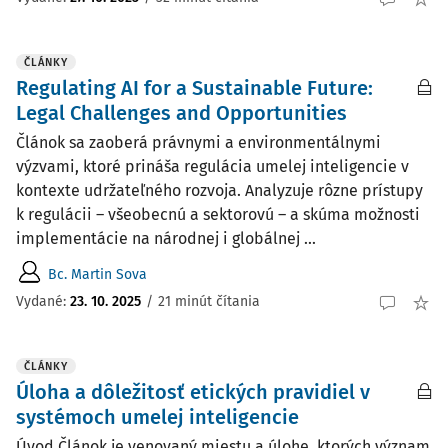
ČLÁNKY
Regulating AI for a Sustainable Future:
Legal Challenges and Opportunities
Článok sa zaoberá právnymi a environmentálnymi
výzvami, ktoré prináša regulácia umelej inteligencie v
kontexte udržateľného rozvoja. Analyzuje rôzne prístupy
k regulácii – všeobecnú a sektorovú – a skúma možnosti
implementácie na národnej i globálnej ...
Bc. Martin Sova
Vydané:
23. 10. 2025
/
21 minút čítania
ČLÁNKY
Úloha a dôležitosť etických pravidiel v
systémoch umelej inteligencie
Úvod Článok je venovaný miestu a úlohe, ktorých význam