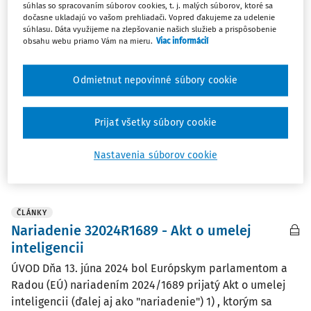
ČLÁNKY
súhlas so spracovaním súborov cookies, t. j. malých súborov, ktoré sa
Právna zodpovednosť užívateľa a
dočasne ukladajú vo vašom prehliadači. Vopred ďakujeme za udelenie
súhlasu. Dáta využijeme na zlepšovanie našich služieb a prispôsobenie
prevádzkovateľa umelej inteligencie
obsahu webu priamo Vám na mieru.
Viac informácií
Cieľom tohto príspevku je poukázať na praktické
príklady sankcionovania užívateľa umelej inteligencie -
Odmietnut nepovinné súbory cookie
právneho zástupcu účastníka súdneho konania, či už v
podobe uloženia poriadkovej pokuty, alebo odmietnutia
Prijať všetky súbory cookie
podania súdom, a na príklady vzniku ...
JUDr. Dana Jelinková Dudzíková LL.M.
Nastavenia súborov cookie
Vydané:
25. 2. 2026
/
14 minút čítania
ČLÁNKY
Nariadenie 32024R1689 - Akt o umelej
inteligencii
ÚVOD Dňa 13. júna 2024 bol Európskym parlamentom a
Radou (EÚ) nariadením 2024/1689 prijatý Akt o umelej
inteligencii (ďalej aj ako "nariadenie") 1) , ktorým sa