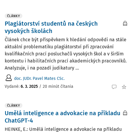
ČLÁNKY
Plagiátorství studentů na českých
vysokých školách
Článek chce být příspěvkem k hledání odpovědi na stále
aktuální problematiku plagiátorství při zpracování
kvalifikačních prací posluchačů vysokých škol a v širším
kontextu i habilitačních prací akademických pracovníků.
Analyzuje, i na pozadí judikatury ...
doc. JUDr. Pavel Mates CSc.
Vydané:
6. 3. 2025
/
20 minút čítania
ČLÁNKY
Umělá inteligence a advokacie na příkladu
ChatGPT-4
HEINKE, E.: Umělá inteligence a advokacie na příkladu