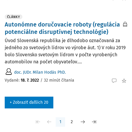
ČLÁNKY
Autonómne doručovacie roboty (regulácia
potenciálne disruptívnej technológie)
Úvod Slovenská republika je dlhodobo označovaná za
jedného zo svetových lídrov vo výrobe áut. 1) V roku 2019
bolo Slovensko svetovým lídrom v počte vyrobených
automobilov na počet obyvateľov....
doc. JUDr. Milan Hodás PhD.
Vydané:
18. 7. 2022
/
32 minút čítania
+ Zobraziť ďaľších 20
1
2