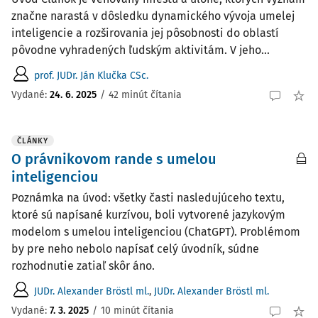
značne narastá v dôsledku dynamického vývoja umelej
inteligencie a rozširovania jej pôsobnosti do oblastí
pôvodne vyhradených ľudským aktivitám. V jeho...
prof. JUDr. Ján Klučka CSc.
Vydané:
24. 6. 2025
/
42 minút čítania
ČLÁNKY
O právnikovom rande s umelou
inteligenciou
Poznámka na úvod: všetky časti nasledujúceho textu,
ktoré sú napísané kurzívou, boli vytvorené jazykovým
modelom s umelou inteligenciou (ChatGPT). Problémom
by pre neho nebolo napísať celý úvodník, súdne
rozhodnutie ­zatiaľ skôr áno.
JUDr. Alexander Bröstl ml.
,
JUDr. Alexander Bröstl ml.
Vydané:
7. 3. 2025
/
10 minút čítania