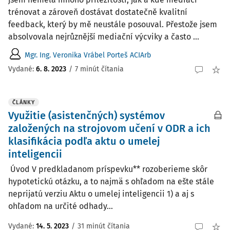
trénovat a zároveň dostávat dostatečně kvalitní
feedback, který by mě neustále posouval. Přestože jsem
absolvovala nejrůznější mediační výcviky a často ...
Mgr. Ing. Veronika Vrábel Porteš ACIArb
Vydané:
6. 8. 2023
/
7 minút čítania
ČLÁNKY
Využitie (asistenčných) systémov
založených na strojovom učení v ODR a ich
klasifikácia podľa aktu o umelej
inteligencii
Úvod V predkladanom príspevku** rozoberieme skôr
hypotetickú otázku, a to najmä s ohľadom na ešte stále
neprijatú verziu Aktu o umelej inteligencii 1) a aj s
ohľadom na určité odhady...
Vydané:
14. 5. 2023
/
31 minút čítania