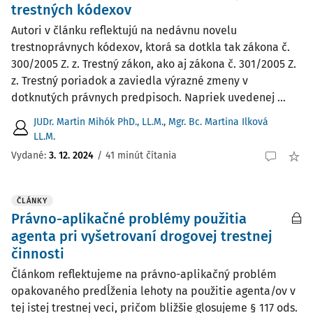
trestných kódexov
Autori v článku reflektujú na nedávnu novelu
trestnoprávnych kódexov, ktorá sa dotkla tak zákona č.
300/2005 Z. z. Trestný zákon, ako aj zákona č. 301/2005 Z.
z. Trestný poriadok a zaviedla výrazné zmeny v
dotknutých právnych predpisoch. Napriek uvedenej ...
JUDr. Martin Mihók PhD., LL.M.
,
Mgr. Bc. Martina Ilková
LL.M.
Vydané:
3. 12. 2024
/
41 minút čítania
ČLÁNKY
Právno-aplikačné problémy použitia
agenta pri vyšetrovaní drogovej trestnej
činnosti
Článkom reflektujeme na právno-aplikačný problém
opakovaného predĺženia lehoty na použitie agenta/ov v
tej istej trestnej veci, pričom bližšie glosujeme § 117 ods.