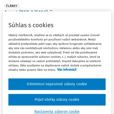
ČLÁNKY
Agent (ZSP 8/2026)
Skutkový stav Najvyšší súd SR (ďalej aj "najvyšší súd")
Súhlas s cookies
uznesením z 26. februára 2020, sp. zn. 3Tdo/47/2019,
rozhodol tak, že: "Podľa § 392 ods. 1 Trestného poriadku
Vážený návštevník, snažíme sa zo všetkých síl prinášať vysokú úroveň
dovolanie obvineného...
používateľského komfortu pri používaní našich webstránok. Medzi
základné predpoklady patrí napr. aby správne fungovalo vyhľadávanie,
Vydané:
25. 2. 2026
/
20 minút čítania
aby sme vás neobťažovali nevhodnou reklamou alebo aby sme mali
dostatok podnetov, ako web vylepšovať. Preto od Vás potrebujeme
súhlas so spracovaním súborov cookies, t. j. malých súborov, ktoré sa
dočasne ukladajú vo vašom prehliadači. Vopred ďakujeme za udelenie
ČLÁNKY
súhlasu. Dáta využijeme na zlepšovanie našich služieb a prispôsobenie
obsahu webu priamo Vám na mieru.
Viac informácií
Je použitie informačno-technických
prostriedkov agentom v obydlí
podmienené vydaním osobitného
Odmietnut nepovinné súbory cookie
(ďalšieho) príkazu?
Predkladaným príspevkom jeho autori analyzujú pomer
Prijať všetky súbory cookie
špeciality medzi ustanovením § 117 a § 114 Trestného
poriadku v tom kontexte, či je použitie informačno-
Nastavenia súborov cookie