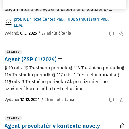
technických prostriedkov (ďalej len "ITP") agentom v
obydlí možné bez vydania osobitného, (ďalšieho) ...
prof. JUDr. Jozef Čentéš PhD.
,
JUDr. Samuel Marr PhD.,
LL.M.
Vydané:
6. 3. 2025
/
27 minút čítania
ČLÁNKY
Agent (ZSP 61/2024)
§ 10 ods. 19 Trestného poriadku§ 113 Trestného poriadku§
114 Trestného poriadku§ 117 ods. 1 Trestného poriadku§
119 ods. 3 Trestného poriadku Ak polícia mieni po
oznámení korupčného trestného činu...
Vydané:
17. 12. 2024
/
26 minút čítania
ČLÁNKY
Agent provokatér v kontexte novely