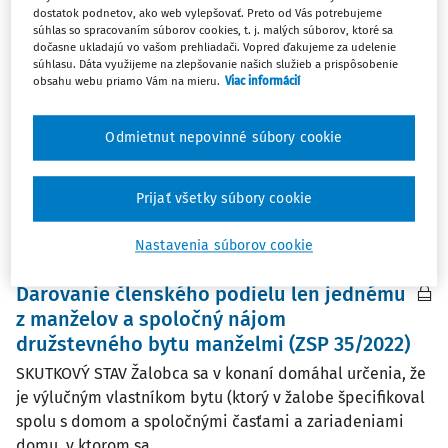
Vyporiadanie členského podielu v
dostatok podnetov, ako web vylepšovať. Preto od Vás potrebujeme
súhlas so spracovaním súborov cookies, t. j. malých súborov, ktoré sa
bytovom družstve (ZSP 13/2025)
dočasne ukladajú vo vašom prehliadači. Vopred ďakujeme za udelenie
súhlasu. Dáta využijeme na zlepšovanie našich služieb a prispôsobenie
Skutkový stav Žalobca sa domáhal zaplatenia sumy
obsahu webu priamo Vám na mieru.
Viac informácií
titulom vyporiadania členského podielu. Žalobca svoju
žalobu odôvodnil tým, že okresný súd v spojení
Odmietnut nepovinné súbory cookie
s rozsudkom krajského súdu zrušil právo spoločného
nájmu k predmetnému družstevnému bytu...
Prijať všetky súbory cookie
Vydané:
29. 4. 2025
/
16 minút čítania
Nastavenia súborov cookie
ČLÁNKY
Darovanie členského podielu len jednému
z manželov a spoločný nájom
družstevného bytu manželmi (ZSP 35/2022)
SKUTKOVÝ STAV Žalobca sa v konaní domáhal určenia, že
je výlučným vlastníkom bytu (ktorý v žalobe špecifikoval
spolu s domom a spoločnými časťami a zariadeniami
domu, v ktorom sa...