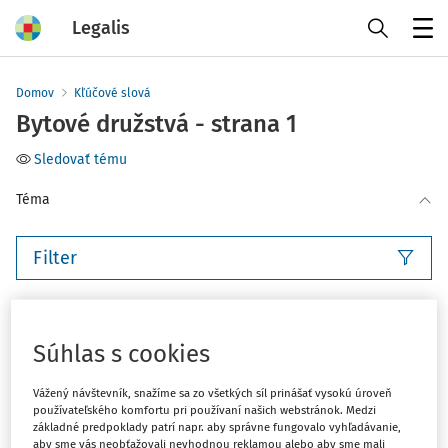
Legalis
Menu
Domov
Kľúčové slová
Bytové družstvá - strana 1
Sledovať tému
Téma
Filter
3
Počet vyhľadaných dokumentov:
Súhlas s cookies
Zoradiť podľa
:
Najnovšie
Najstaršie
Vážený návštevník, snažíme sa zo všetkých síl prinášať vysokú úroveň
používateľského komfortu pri používaní našich webstránok. Medzi
základné predpoklady patrí napr. aby správne fungovalo vyhľadávanie,
ČLÁNKY
aby sme vás neobťažovali nevhodnou reklamou alebo aby sme mali