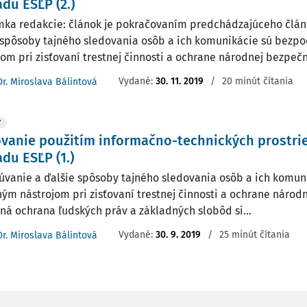
du ESĽP (2.)
ka redakcie: článok je pokračovaním predchádzajúceho člán
 spôsoby tajného sledovania osôb a ich komunikácie sú bezp
jom pri zisťovaní trestnej činnosti a ochrane národnej bezpečno
Vydané:
30. 11. 2019
/
20 minút čítania
Dr. Miroslava Bálintová
Y
vanie použitím informačno-technických prostri
du ESĽP (1.)
vanie a ďalšie spôsoby tajného sledovania osôb a ich komun
ným nástrojom pri zisťovaní trestnej činnosti a ochrane národ
ná ochrana ľudských práv a základných slobôd si...
Vydané:
30. 9. 2019
/
25 minút čítania
Dr. Miroslava Bálintová