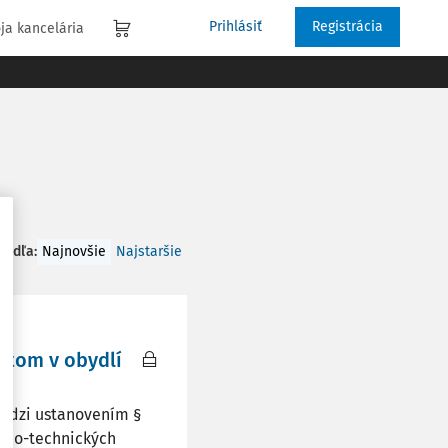
Prihlásiť
Registrácia
ja kancelária
 podľa
:
Najnovšie
Najstaršie
ntom v obydlí
medzi ustanovením §
ačno-technických