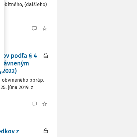
sobitného, (ďalšieho)
kov podľa § 4
oprávneným
/2022)
e obvineného ppráp.
25. júna 2019. z
edkov z