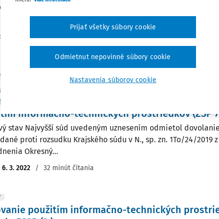
iedkov (ďalej len "ITP") agentom v obydlí možné bez vydania o
Prijať všetky súbory cookie
of. JUDr. Jozef Čentéš PhD.
,
JUDr. Samuel Marr PhD., LL.M.
:
6. 3. 2025
/
27 minút čítania
Odmietnut nepovinné súbory cookie
Y
Nastavenia súborov cookie
s na použitie informačno-technických prostried
a č. 166/2003 Z. z. o ochrane súkromia pred ne
tím informačno-technických prostriedkov (ZSP 7
vý stav Najvyšší súd uvedeným uznesením odmietol dovolani
odané proti rozsudku Krajského súdu v N., sp. zn. 1To/24/2019 z 
nenia Okresný...
:
6. 3. 2022
/
32 minút čítania
Y
vanie použitím informačno-technických prostri