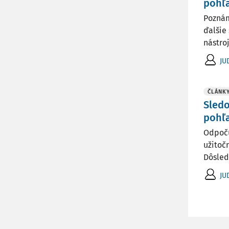
pohľa
Poznám
ďalšie
nástro
JU
ČLÁNK
Sledo
pohľa
Odpočú
užitoč
Dôsled
JU