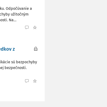
ku. Odpočúvanie a
ochyby užitočným
sti. Na...
edkov z
ikácie sú bezpochyby
nej bezpečnosti.