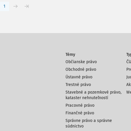
1
Témy
Ty
Občianske právo
Čl
Obchodné právo
Pr
Ústavné právo
Ju
Trestné právo
Ak
Stavebné a pozemkové právo,
We
kataster nehnuteľností
Pracovné právo
Finančné právo
Správne právo a správne
súdnictvo