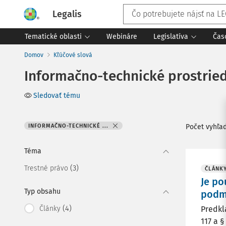
Legalis
Tematické oblasti
Webináre
Legislatíva
Čas
Domov
Kľúčové slová
Informačno-technické prostriedk
Sledovať tému
INFORMAČNO-TECHNICKÉ ...
Počet vyhľa
Téma
(3)
Trestné právo
ČLÁNK
Je po
Typ obsahu
podm
(4)
Články
Predkl
117 a 