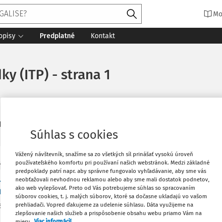
Mo
opisy
Predplatné
Kontakt
y (ITP) - strana 1
4
daných dokumentov:
Zoradiť
Súhlas s cookies
Vážený návštevník, snažíme sa zo všetkých síl prinášať vysokú úroveň
používateľského komfortu pri používaní našich webstránok. Medzi základné
Y
predpoklady patrí napr. aby správne fungovalo vyhľadávanie, aby sme vás
užitie informačno-technických prostriedkov age
neobťažovali nevhodnou reklamou alebo aby sme mali dostatok podnetov,
ako web vylepšovať. Preto od Vás potrebujeme súhlas so spracovaním
ienené vydaním osobitného (ďalšieho) príkazu?
súborov cookies, t. j. malých súborov, ktoré sa dočasne ukladajú vo vašom
adaným príspevkom jeho autori analyzujú pomer špeciality 
prehliadači. Vopred ďakujeme za udelenie súhlasu. Dáta využijeme na
zlepšovanie našich služieb a prispôsobenie obsahu webu priamo Vám na
§ 114 Trestného poriadku v tom kontexte, či je použitie inform
mieru.
Viac informácií