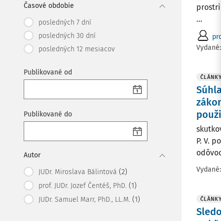
Časové obdobie
prostr
...
posledných 7 dní
posledných 30 dní
pr
Vydané
posledných 12 mesiacov
Publikované od
ČLÁNK
Súhla
zákon
použi
Publikované do
skutko
P. V. p
odôvod
Autor
Vydané
(2)
JUDr. Miroslava Bálintová
(1)
prof. JUDr. Jozef Čentéš, PhD.
(1)
JUDr. Samuel Marr, PhD., LL.M.
ČLÁNK
Sledo