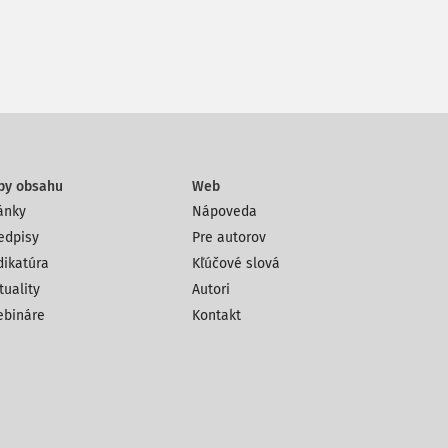
py obsahu
Web
ánky
Nápoveda
edpisy
Pre autorov
dikatúra
Kľúčové slová
tuality
Autori
bináre
Kontakt