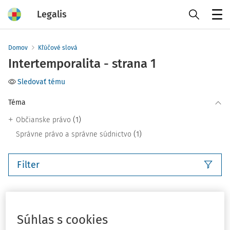
Legalis
Menu
Domov
Kľúčové slová
Intertemporalita - strana 1
Sledovať tému
Téma
(1)
Občianske právo
(1)
Správne právo a správne súdnictvo
Filter
4
Počet vyhľadaných dokumentov:
Zoradiť podľa
:
Súhlas s cookies
Najnovšie
Najstaršie