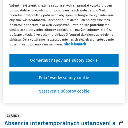
Vážený návštevník, snažíme sa zo všetkých síl prinášať vysokú úroveň
používateľského komfortu pri používaní našich webstránok. Medzi
ČLÁNKY
základné predpoklady patrí napr. aby správne fungovalo vyhľadávanie,
aby sme vás neobťažovali nevhodnou reklamou alebo aby sme mali
Účinky derogačného nálezu Ústavného
dostatok podnetov, ako web vylepšovať. Preto od Vás potrebujeme
súdu SR pri preskúmavaní návrhov
súhlas so spracovaním súborov cookies, t. j. malých súborov, ktoré sa
dočasne ukladajú vo vašom prehliadači. Vopred ďakujeme za udelenie
všeobecných súdov: retroaktivita alebo
súhlasu. Dáta využijeme na zlepšovanie našich služieb a prispôsobenie
prospektivita?
obsahu webu priamo Vám na mieru.
Viac informácií
Príspevok sa zaoberá konkrétnou kontrolou ústavnosti
právnych predpisov, ak návrh podáva všeobecný súd.
Odmietnut nepovinné súbory cookie
Autor kriticky hodnotí judikatórny posun Ústavného súdu
SR v tejto oblasti, pri čom poukazuje na normatívne
Prijať všetky súbory cookie
rozdiely medzi čl. 125 a čl. 144 ods. 2 ...
prof. JUDr. Tomáš Ľalík PhD.
Nastavenia súborov cookie
Vydané:
19. 12. 2024
/
37 minút čítania
ČLÁNKY
Absencia intertemporálnych ustanovení a