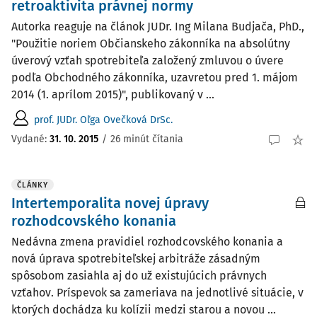
retroaktivita právnej normy
Autorka reaguje na článok JUDr. Ing Milana Budjača, PhD.,
"Použitie noriem Občianskeho zákonníka na absolútny
úverový vzťah spotrebiteľa založený zmluvou o úvere
podľa Obchodného zákonníka, uzavretou pred 1. májom
2014 (1. aprílom 2015)", publikovaný v ...
prof. JUDr. Oľga Ovečková DrSc.
Vydané:
31. 10. 2015
/
26 minút čítania
ČLÁNKY
Intertemporalita novej úpravy
rozhodcovského konania
Nedávna zmena pravidiel rozhodcovského konania a
nová úprava spotrebiteľskej arbitráže zásadným
spôsobom zasiahla aj do už existujúcich právnych
vzťahov. Príspevok sa zameriava na jednotlivé situácie, v
ktorých dochádza ku kolízii medzi starou a novou ...