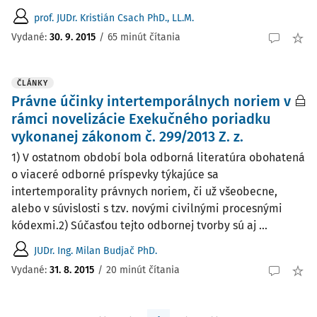
prof. JUDr. Kristián Csach PhD., LL.M.
Vydané:
30. 9. 2015
/
65 minút čítania
ČLÁNKY
Právne účinky intertemporálnych noriem v
rámci novelizácie Exekučného poriadku
vykonanej zákonom č. 299/2013 Z. z.
1) V ostatnom období bola odborná literatúra obohatená
o viaceré odborné príspevky týkajúce sa
intertemporality právnych noriem, či už všeobecne,
alebo v súvislosti s tzv. novými civilnými procesnými
kódexmi.2) Súčasťou tejto odbornej tvorby sú aj ...
JUDr. Ing. Milan Budjač PhD.
Vydané:
31. 8. 2015
/
20 minút čítania