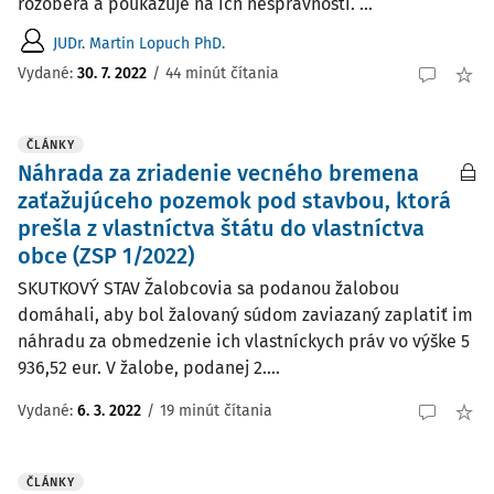
rozoberá a poukazuje na ich nesprávnosti. ...
JUDr. Martin Lopuch PhD.
Vydané:
30. 7. 2022
/
44 minút čítania
ČLÁNKY
Náhrada za zriadenie vecného bremena
zaťažujúceho pozemok pod stavbou, ktorá
prešla z vlastníctva štátu do vlastníctva
obce (ZSP 1/2022)
SKUTKOVÝ STAV Žalobcovia sa podanou žalobou
domáhali, aby bol žalovaný súdom zaviazaný zaplatiť im
náhradu za obmedzenie ich vlastníckych práv vo výške 5
936,52 eur. V žalobe, podanej 2....
Vydané:
6. 3. 2022
/
19 minút čítania
ČLÁNKY