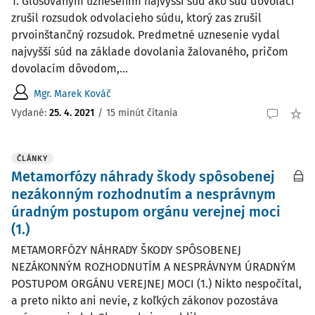
1. Glosovaným uznesením najvyšší súd ako súd dovolací
zrušil rozsudok odvolacieho súdu, ktorý zas zrušil
prvoinštančný rozsudok. Predmetné uznesenie vydal
najvyšší súd na základe dovolania žalovaného, pričom
dovolacím dôvodom,...
Mgr. Marek Kováč
Vydané:
25. 4. 2021
/
15 minút čítania
ČLÁNKY
Metamorfózy náhrady škody spôsobenej
nezákonným rozhodnutím a nesprávnym
úradným postupom orgánu verejnej moci
(1.)
METAMORFÓZY NÁHRADY ŠKODY SPÔSOBENEJ
NEZÁKONNÝM ROZHODNUTÍM A NESPRÁVNYM ÚRADNÝM
POSTUPOM ORGÁNU VEREJNEJ MOCI (1.) Nikto nespočítal,
a preto nikto ani nevie, z koľkých zákonov pozostáva