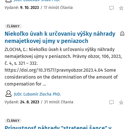
Vydané:
9. 10. 2023
/
17 minút čítania
ČLÁNKY
Niekoľko úvah k určovaniu výšky náhrady
nemajetkovej ujmy v peniazoch
ZLOCHA, Ľ.: Niekoľko úvah k určovaniu výšky náhrady
nemajetkovej ujmy v peniazoch. Právny obzor, 106, 2023,
č. 4, s. 321 – 332.
https://doi.org/10.31577/pravnyobzor.2023.4.04 Some
considerations on the determination of the amount of
compensation for ...
JUDr. Ľubomír Zlocha PhD.
Vydané:
24. 8. 2023
/
31 minút čítania
ČLÁNKY
Prípustnosť náhrady "stratenej šance" v