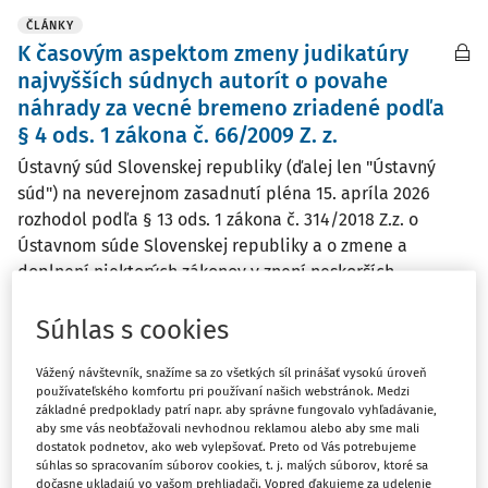
ČLÁNKY
K časovým aspektom zmeny judikatúry
najvyšších súdnych autorít o povahe
náhrady za vecné bremeno zriadené podľa
§ 4 ods. 1 zákona č. 66/2009 Z. z.
Ústavný súd Slovenskej republiky (ďalej len "Ústavný
súd") na neverejnom zasadnutí pléna 15. apríla 2026
rozhodol podľa § 13 ods. 1 zákona č. 314/2018 Z.z. o
Ústavnom súde Slovenskej republiky a o zmene a
doplnení niektorých zákonov v znení neskorších ...
Vydané:
26. 7. 2026
/
25 minút čítania
Súhlas s cookies
Vážený návštevník, snažíme sa zo všetkých síl prinášať vysokú úroveň
ČLÁNKY
používateľského komfortu pri používaní našich webstránok. Medzi
Zjednotenie právnych názorov Ústavného
základné predpoklady patrí napr. aby správne fungovalo vyhľadávanie,
aby sme vás neobťažovali nevhodnou reklamou alebo aby sme mali
súdu SR ohľadom povahy náhrady za
dostatok podnetov, ako web vylepšovať. Preto od Vás potrebujeme
vecné bremeno zriadené podľa § 4 ods. 1
súhlas so spracovaním súborov cookies, t. j. malých súborov, ktoré sa
dočasne ukladajú vo vašom prehliadači. Vopred ďakujeme za udelenie