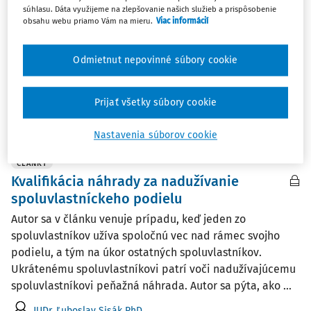
zákona č. 66/2009 Z. z. (ZSP 24/2026)
súhlasu. Dáta využijeme na zlepšovanie našich služieb a prispôsobenie
obsahu webu priamo Vám na mieru.
Viac informácií
§ 4 ods. 1 zákona č. 66/2009 Z.z. o niektorých opatreniach
pri majetkovoprávnom usporiadaní pozemkov pod
stavbami, ktoré prešli z vlastníctva štátu na obce a
Odmietnut nepovinné súbory cookie
vyššie územné celky Všeobecný súd, v závislosti od
skutkových a právnych okolností konkrétneho ...
Prijať všetky súbory cookie
Vydané:
29. 6. 2026
/
25 minút čítania
Nastavenia súborov cookie
ČLÁNKY
Kvalifikácia náhrady za nadužívanie
spoluvlastníckeho podielu
Autor sa v článku venuje prípadu, keď jeden zo
spoluvlastníkov užíva spoločnú vec nad rámec svojho
podielu, a tým na úkor ostatných spoluvlastníkov.
Ukrátenému spoluvlastníkovi patrí voči nadužívajúcemu
spoluvlastníkovi peňažná náhrada. Autor sa pýta, ako ...
JUDr. Ľuboslav Sisák PhD.