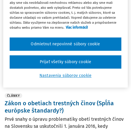
aby sme vás neobťažovali nevhodnou reklamou alebo aby sme mali
ČLÁNKY
dostatok podnetov, ako web vylepšovať. Preto od Vás potrebujeme
súhlas so spracovaním súborov cookies, t. j. malých súborov, ktoré sa
Obeť trestného činu a procesný aspekt
dočasne ukladajú vo vašom prehliadači. Vopred ďakujeme za udelenie
ochrany práva na súkromie
súhlasu. Dáta využijeme na zlepšovanie našich služieb a prispôsobenie
obsahu webu priamo Vám na mieru.
Viac informácií
Ústavný súd Slovenskej republiky (ďalej len "Ústavný
súd") na neverejnom zasadnutí senátu 29. októbra 2019
Odmietnut nepovinné súbory cookie
predbežne prerokoval sťažnosť sťažovateľky vo veci
namietaného porušenia základného práva na
rešpektovanie súkromného a rodinného...
Prijať všetky súbory cookie
Referát analytických činností Ústavného súdu SR
Nastavenia súborov cookie
Vydané:
21. 9. 2020
/
25 minút čítania
ČLÁNKY
Zákon o obetiach trestných činov (Spĺňa
európske štandardy?)
Prvé snahy o úpravu problematiky obetí trestných činov
na Slovensku sa uskutočnili 1. januára 2016, kedy