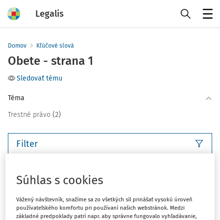
Legalis
Menu
Domov
Kľúčové slová
Obete - strana 1
Sledovať tému
Téma
(2)
Trestné právo
Filter
3
Počet vyhľadaných dokumentov:
Súhlas s cookies
Zoradiť podľa
:
Vážený návštevník, snažíme sa zo všetkých síl prinášať vysokú úroveň
Najnovšie
Najstaršie
používateľského komfortu pri používaní našich webstránok. Medzi
základné predpoklady patrí napr. aby správne fungovalo vyhľadávanie,