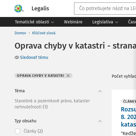
Legalis
Tematické oblasti
Webináre
Legislatíva
Čas
Domov
Kľúčové slová
Oprava chyby v katastri - strana
Sledovať tému
OPRAVA CHYBY V KATASTRI
Počet vyhľa
Téma
Stavebné a pozemkové právo, kataster
ČLÁNK
(1)
nehnuteľností
Rozsu
8. 20
Typ obsahu
katas
(2)
Články
"Keďže