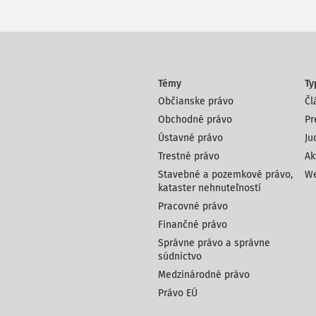
Témy
Ty
Občianske právo
Čl
Obchodné právo
Pr
Ústavné právo
Ju
Trestné právo
Ak
Stavebné a pozemkové právo,
We
kataster nehnuteľností
Pracovné právo
Finančné právo
Správne právo a správne
súdnictvo
Medzinárodné právo
Právo EÚ