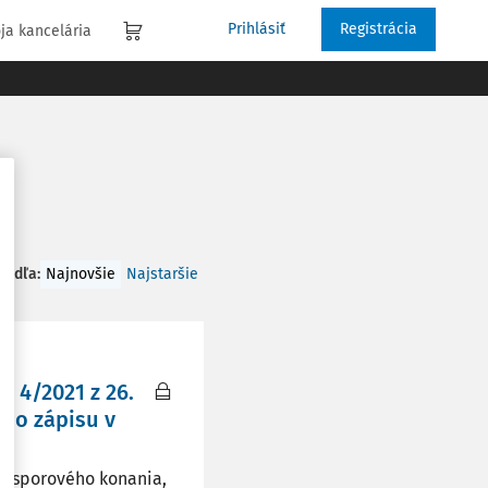
Prihlásiť
Registrácia
ja kancelária
 podľa
:
Najnovšie
Najstaršie
k 4/2021 z 26.
eho zápisu v
nesporového konania,