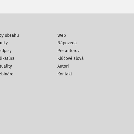
py obsahu
Web
ánky
Nápoveda
edpisy
Pre autorov
dikatúra
Kľúčové slová
tuality
Autori
bináre
Kontakt