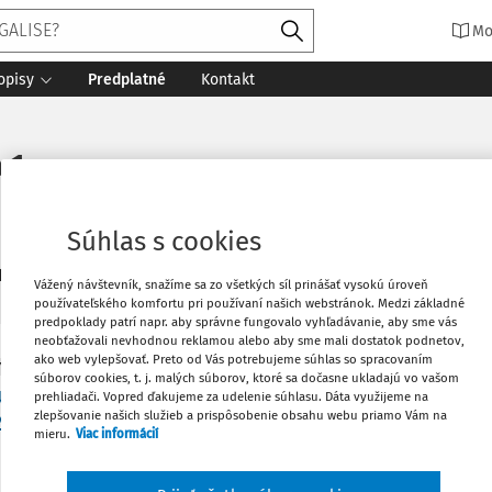
Mo
opisy
Predplatné
Kontakt
 1
Súhlas s cookies
2
daných dokumentov:
Zoradiť
Vážený návštevník, snažíme sa zo všetkých síl prinášať vysokú úroveň
používateľského komfortu pri používaní našich webstránok. Medzi základné
predpoklady patrí napr. aby správne fungovalo vyhľadávanie, aby sme vás
neobťažovali nevhodnou reklamou alebo aby sme mali dostatok podnetov,
ako web vylepšovať. Preto od Vás potrebujeme súhlas so spracovaním
Y
súborov cookies, t. j. malých súborov, ktoré sa dočasne ukladajú vo vašom
dok Najvyššieho správneho súdu SR sp. zn. 4 Sžr
prehliadači. Vopred ďakujeme za udelenie súhlasu. Dáta využijeme na
zlepšovanie našich služieb a prispôsobenie obsahu webu priamo Vám na
22 (oprava vlastníckeho alebo iného vecnoprávn
mieru.
Viac informácií
tri nehnuteľností)
 konanie o oprave chyby v katastrálnom operáte má povahu 