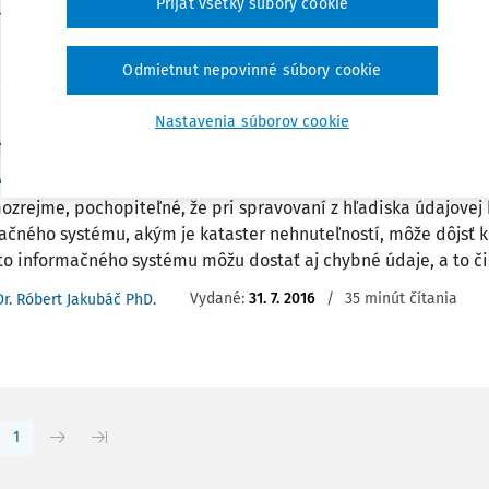
Prijať všetky súbory cookie
redmetom nemôže byť riešenie vlastníckych alebo iných vecn
ovanie ktorých sú príslušné výlučne súdy v civilnom sporovom 
Odmietnut nepovinné súbory cookie
Vydané:
19. 3. 2024
/
13 minút čítania
r. Ľubomíra Šoltysová
Nastavenia súborov cookie
Y
a chyby v katastrálnom operáte
mozrejme, pochopiteľné, že pri spravovaní z hľadiska údajovej
ačného systému, akým je kataster nehnuteľností, môže dôjsť k
to informačného systému môžu dostať aj chybné údaje, a to či 
Vydané:
31. 7. 2016
/
35 minút čítania
Dr. Róbert Jakubáč PhD.
1