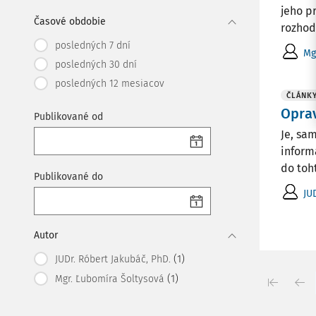
jeho p
Časové obdobie
rozhod
posledných 7 dní
Mg
posledných 30 dní
posledných 12 mesiacov
ČLÁNK
Oprav
Publikované od
Je, sa
inform
do toh
Publikované do
JU
Autor
(1)
JUDr. Róbert Jakubáč, PhD.
(1)
Mgr. Ľubomíra Šoltysová