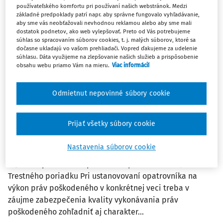
používateľského komfortu pri používaní našich webstránok. Medzi
ČLÁNKY
základné predpoklady patrí napr. aby správne fungovalo vyhľadávanie,
Poškodený, jeho právny nástupca a
aby sme vás neobťažovali nevhodnou reklamou alebo aby sme mali
dostatok podnetov, ako web vylepšovať. Preto od Vás potrebujeme
opatrovník
súhlas so spracovaním súborov cookies, t. j. malých súborov, ktoré sa
50/2016 Poškodený, jeho právny nástupca a opatrovník
dočasne ukladajú vo vašom prehliadači. Vopred ďakujeme za udelenie
súhlasu. Dáta využijeme na zlepšovanie našich služieb a prispôsobenie
§ 46 ods. 3 Trestného poriadku § 48 ods. 4 Trestného
obsahu webu priamo Vám na mieru.
Viac informácií
poriadku § 10 ods. 11 druhá veta a § 2 ods....
Krajský súd Trenčín
,
Krajský súd Trenčín
Odmietnut nepovinné súbory cookie
Vydané:
30. 9. 2016
/
7 minút čítania
Prijať všetky súbory cookie
ČLÁNKY
Nastavenia súborov cookie
Spôsobilosť opatrovníka poškodeného
51/2016 Spôsobilosť opatrovníka poškodeného § 48
Trestného poriadku Pri ustanovovaní opatrovníka na
výkon práv poškodeného v konkrétnej veci treba v
záujme zabezpečenia kvality vykonávania práv
poškodeného zohľadniť aj charakter...