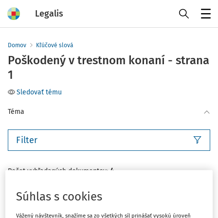
Legalis
Menu
Domov
Kľúčové slová
Poškodený v trestnom konaní - strana
1
Sledovať tému
Téma
Filter
4
Počet vyhľadaných dokumentov:
Zoradiť podľa
:
Súhlas s cookies
Najnovšie
Najstaršie
Vážený návštevník, snažíme sa zo všetkých síl prinášať vysokú úroveň