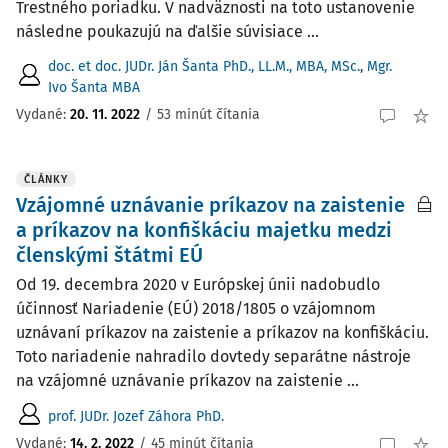
Trestného poriadku. V nadväznosti na toto ustanovenie
následne poukazujú na ďalšie súvisiace ...
doc. et doc. JUDr. Ján Šanta PhD., LL.M., MBA, MSc.
,
Mgr.
Ivo Šanta MBA
Vydané:
20. 11. 2022
/
53 minút čítania
ČLÁNKY
Vzájomné uznávanie príkazov na zaistenie
a príkazov na konfiškáciu majetku medzi
členskými štátmi EÚ
Od 19. decembra 2020 v Európskej únii nadobudlo
účinnosť Nariadenie (EÚ) 2018/1805 o vzájomnom
uznávaní príkazov na zaistenie a príkazov na konfiškáciu.
Toto nariadenie nahradilo dovtedy separátne nástroje
na vzájomné uznávanie príkazov na zaistenie ...
prof. JUDr. Jozef Záhora PhD.
Vydané:
14. 2. 2022
/
45 minút čítania