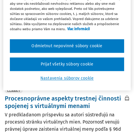
aby sme vás neobťažovali nevhodnou reklamou alebo aby sme mali
ČLÁNKY
dostatok podnetov, ako web vylepšovať. Preto od Vás potrebujeme
Problematický výklad maximálnej lehoty
súhlas so spracovaním súborov cookies, t. j. malých súborov, ktoré sa
dočasne ukladajú vo vašom prehliadači. Vopred ďakujeme za udelenie
zaistenia majetku
súhlasu. Dáta využijeme na zlepšovanie našich služieb a prispôsobenie
obsahu webu priamo Vám na mieru.
Viac informácií
V príspevku sa autor zameriava na problematiku výkladu
maximálnej lehoty zaistenia majetku podľa § 98a ods. 4
Trestného poriadku v kontexte prechodného ustanovenia
Odmietnut nepovinné súbory cookie
§ 567q ods. 3 Trestného poriadku.
JUDr. Lukáš Hájek PhD.
Prijať všetky súbory cookie
Vydané:
30. 7. 2025
/
18 minút čítania
Nastavenia súborov cookie
ČLÁNKY
Procesnoprávne aspekty trestnej činnosti
spojenej s virtuálnymi menami
V predkladanom príspevku sa autori sústreďujú na
procesnú stránku virtuálnych mien. Pozornosť venujú
právnej úprave zaistenia virtuálnej meny podľa § 96d