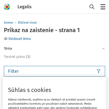
Legalis
Menu
Domov
Kľúčové slová
Príkaz na zaistenie - strana 1
Sledovať tému
Téma
(3)
Trestné právo
Filter
3
Počet vyhľadaných dokumentov:
Súhlas s cookies
Zoradiť podľa
:
Vážený návštevník, snažíme sa zo všetkých síl prinášať vysokú úroveň
Najnovšie
Najstaršie
používateľského komfortu pri používaní našich webstránok. Medzi
základné predpoklady patrí napr. aby správne fungovalo vyhľadávanie,