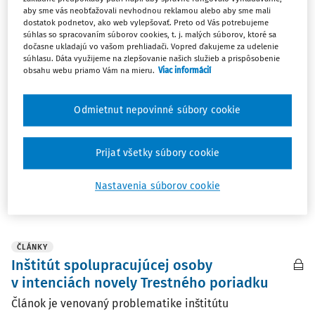
aby sme vás neobťažovali nevhodnou reklamou alebo aby sme mali
ČLÁNKY
dostatok podnetov, ako web vylepšovať. Preto od Vás potrebujeme
Hodnovernosť výpovede
súhlas so spracovaním súborov cookies, t. j. malých súborov, ktoré sa
dočasne ukladajú vo vašom prehliadači. Vopred ďakujeme za udelenie
spolupracujúceho obvineného
súhlasu. Dáta využijeme na zlepšovanie našich služieb a prispôsobenie
obsahu webu priamo Vám na mieru.
Viac informácií
Autorka sa v predkladanom príspevku sústreďuje na
aspekt dôveryhodnosti výpovede spolupracujúceho
obvineného, pričom v týchto súvislostiach venuje
Odmietnut nepovinné súbory cookie
osobitnú pozornosť rozhodovacej činnosti tak
vnútroštátnych súdov, ako aj Európskeho súdu pre ľudské
Prijať všetky súbory cookie
práva. ...
Mgr. Alexandra Mišinová LL.M.
Nastavenia súborov cookie
Vydané:
4. 3. 2025
/
33 minút čítania
ČLÁNKY
Inštitút spolupracujúcej osoby
v intenciách novely Trestného poriadku
Článok je venovaný problematike inštitútu