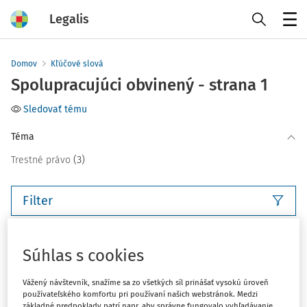
Legalis
Menu
Domov
Kľúčové slová
Spolupracujúci obvinený - strana 1
Sledovať tému
Téma
(3)
Trestné právo
Filter
3
Počet vyhľadaných dokumentov:
Súhlas s cookies
Zoradiť podľa
:
Vážený návštevník, snažíme sa zo všetkých síl prinášať vysokú úroveň
Najnovšie
Najstaršie
používateľského komfortu pri používaní našich webstránok. Medzi
základné predpoklady patrí napr. aby správne fungovalo vyhľadávanie,