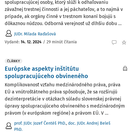
spolupracujúcej osoby, ktorý slúži k odhaľovaniu
závažnej trestnej činnosti a jej páchateľov, a to najmä v
prípade, ak orgány činné v trestnom konaní bojujú s
dôkaznou núdzou. Odborná verejnosť už dlhšiu dobu ...
JUDr. Milada Raďašová
Vydané:
14. 12. 2024
/
29 minút čítania
ČLÁNKY
Európske aspekty inštitútu
spolupracujúceho obvineného
Komplikovanosť vzťahu medzinárodného práva, práva
EÚ a vnútroštátneho práva spôsobuje, že sa rozširujú
dezinterpretácie v otázkach súladu slovenskej právnej
úpravy spolupracujúceho obvineného s medzinárodným
právom (v európskom regióne) a právom EÚ. V ...
prof. JUDr. Jozef Čentéš PhD.
,
doc. JUDr. Andrej Beleš
PhD.