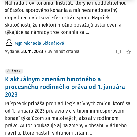
Náhrada trov konania. Inštitút, ktorý je neoddeliteľnou
súčasťou sporového konania a má nezanedbateľný
dopad na majetkovú sféru strán sporu. Napriek
skutočnosti, že niektorí možno považujú ustanovenia
týkajúce sa náhrady trov konania za ...
Mgr. Michaela Sklenárová
Vydané:
30. 11. 2023
/
39 minút čítania
ČLÁNKY
K aktuálnym zmenám hmotného a
procesného rodinného práva od 1. januára
2023
Príspevok prináša prehľad legislatívnych zmien, ktoré sa
od 1. januára 2023 prejavia v civilnom mimosporovom
konaní týkajúcom sa maloletých, ako aj v rodinnom
práve. Autor poukazuje aj na zmeny v obsahu vládneho
návrhu, ktoré nastali v druhom čítaní ...