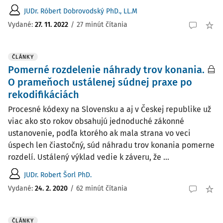
JUDr. Róbert Dobrovodský PhD., LL.M
Vydané:
27. 11. 2022
/
27 minút čítania
ČLÁNKY
Pomerné rozdelenie náhrady trov konania.
O prameňoch ustálenej súdnej praxe po
rekodifikáciách
Procesné kódexy na Slovensku a aj v Českej republike už
viac ako sto rokov obsahujú jednoduché zákonné
ustanovenie, podľa ktorého ak mala strana vo veci
úspech len čiastočný, súd náhradu trov konania pomerne
rozdelí. Ustálený výklad vedie k záveru, že ...
JUDr. Robert Šorl PhD.
Vydané:
24. 2. 2020
/
62 minút čítania
ČLÁNKY