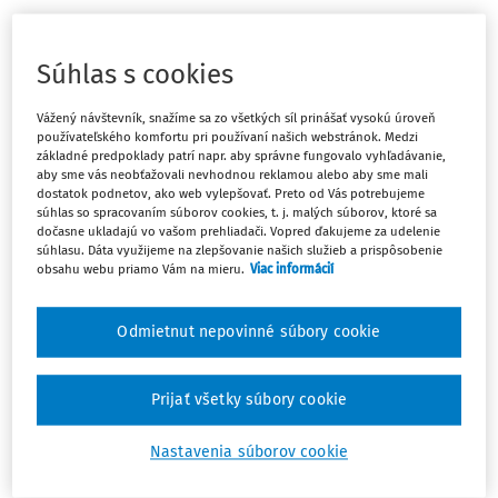
ČLÁNKY
Priznávanie trov civilného konania - medzi
Súhlas s cookies
zásadou úspechu a spravodlivým
uvážením súdu
Vážený návštevník, snažíme sa zo všetkých síl prinášať vysokú úroveň
používateľského komfortu pri používaní našich webstránok. Medzi
Článok sa zaoberá koncepciou priznávania trov civilného
základné predpoklady patrí napr. aby správne fungovalo vyhľadávanie,
konania podľa Civilného sporového poriadku (CSP), a to
aby sme vás neobťažovali nevhodnou reklamou alebo aby sme mali
predovšetkým vzťahom zásady úspechu (§ 255 CSP),
dostatok podnetov, ako web vylepšovať. Preto od Vás potrebujeme
súhlas so spracovaním súborov cookies, t. j. malých súborov, ktoré sa
zásady zavinenia (§ 256 CSP) a moderačného oprávnenia
dočasne ukladajú vo vašom prehliadači. Vopred ďakujeme za udelenie
súdu (§ 257 CSP). Analyzuje aj situácie, v ...
súhlasu. Dáta využijeme na zlepšovanie našich služieb a prispôsobenie
obsahu webu priamo Vám na mieru.
Viac informácií
JUDr. Dalibor Vyhnálik PhD.
Vydané:
26. 7. 2026
/
32 minút čítania
Odmietnut nepovinné súbory cookie
ČLÁNKY
Prijať všetky súbory cookie
Peripetie spojené s náhradou trov
konania pri súčasnom právnom
Nastavenia súborov cookie
zastupovaní viacerých subjektov