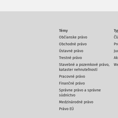
Témy
Ty
Občianske právo
Čl
Obchodné právo
Pr
Ústavné právo
Ju
Trestné právo
Ak
Stavebné a pozemkové právo,
We
kataster nehnuteľností
Pracovné právo
Finančné právo
Správne právo a správne
súdnictvo
Medzinárodné právo
Právo EÚ