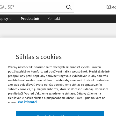
Mo
opisy
Predplatné
Kontakt
Súhlas s cookies
2
daných dokumentov:
Zoradiť
Vážený návštevník, snažíme sa zo všetkých síl prinášať vysokú úroveň
používateľského komfortu pri používaní našich webstránok. Medzi základné
predpoklady patrí napr. aby správne fungovalo vyhľadávanie, aby sme vás
neobťažovali nevhodnou reklamou alebo aby sme mali dostatok podnetov,
ako web vylepšovať. Preto od Vás potrebujeme súhlas so spracovaním
Y
súborov cookies, t. j. malých súborov, ktoré sa dočasne ukladajú vo vašom
inálne a judikatúrne závery pri výklade pojmu 
prehliadači. Vopred ďakujeme za udelenie súhlasu. Dáta využijeme na
zlepšovanie našich služieb a prispôsobenie obsahu webu priamo Vám na
adávka v konaní o odporovateľnosti právnych ú
mieru.
Viac informácií
ia Príspevok sa zaoberá problematikou nejednoznačnosti prá
enej v § 42a Občianskeho zákonníka (zák. č. 40/1964 Zb., v zn