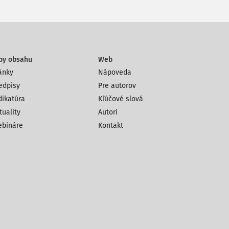
py obsahu
Web
ánky
Nápoveda
edpisy
Pre autorov
dikatúra
Kľúčové slová
tuality
Autori
bináre
Kontakt