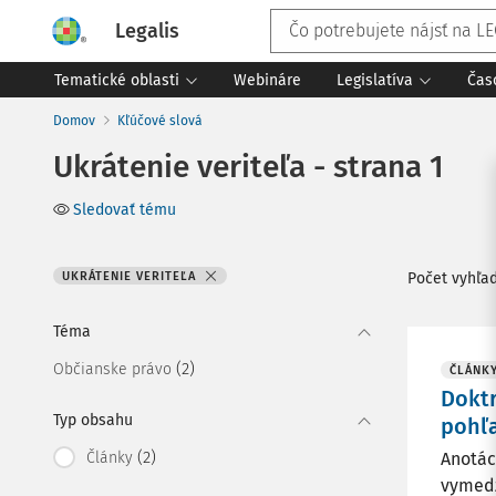
Legalis
Tematické oblasti
Webináre
Legislatíva
Čas
Domov
Kľúčové slová
Ukrátenie veriteľa - strana 1
Sledovať tému
UKRÁTENIE VERITEĽA
Počet vyhľa
Téma
(2)
Občianske právo
ČLÁNK
Doktr
Typ obsahu
pohľ
(2)
Články
Anotác
vymedz