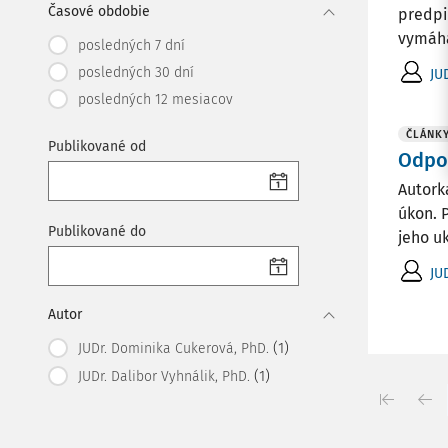
Časové obdobie
predpi
vymáha
posledných 7 dní
posledných 30 dní
JU
posledných 12 mesiacov
ČLÁNK
Publikované od
Odpo
Autork
úkon. 
Publikované do
jeho u
JU
Autor
(1)
JUDr. Dominika Cukerová, PhD.
(1)
JUDr. Dalibor Vyhnálik, PhD.