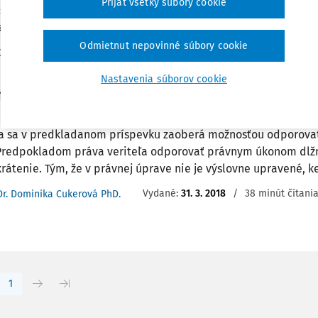
Prijať všetky súbory cookie
sov) o odporovateľnom právnom úkone. Problematický je naj
teľná ...
Odmietnut nepovinné súbory cookie
Vydané:
14. 6. 2022
/
33 minút čítania
Dr. Dalibor Vyhnálik PhD.
Nastavenia súborov cookie
Y
rovateľnosť ekvivalentných právnych úkonov
a sa v predkladanom príspevku zaoberá možnosťou odporovať
Predpokladom práva veriteľa odporovať právnym úkonom dlžní
krátenie. Tým, že v právnej úprave nie je výslovne upravené, k
Vydané:
31. 3. 2018
/
38 minút čítani
Dr. Dominika Cukerová PhD.
1