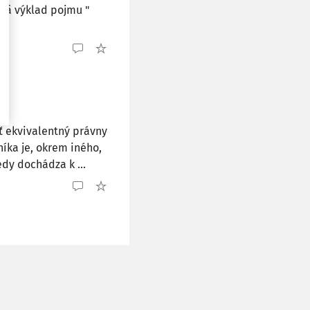
mä výklad pojmu "
 ekvivalentný právny
ka je, okrem iného,
edy dochádza k ...
a