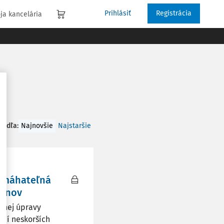
Prihlásiť
Registrácia
ja kancelária
 podľa
:
Najnovšie
Najstaršie
vymáhateľná
konov
vnej úpravy
ení neskorších