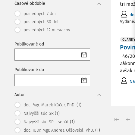
Časové obdobie
tri mož
posledných 7 dní
do
Vydané
posledných 30 dní
posledných 12 mesiacov
ČLÁNK
Publikované od
Povi
46/201
Zákonn
Publikované do
avšak 
Na
Autor
(1)
doc. Mgr. Marek Káčer, PhD.
(1)
Najvyšší súd SR
(1)
Najvyšší súd SR - senát
(1)
doc. JUDr. Mgr. Andrea Olšovská, PhD.