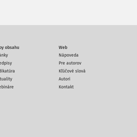
py obsahu
Web
ánky
Nápoveda
edpisy
Pre autorov
dikatúra
Kľúčové slová
tuality
Autori
bináre
Kontakt