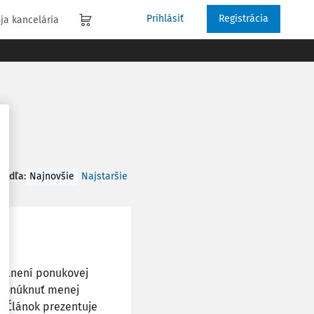
Prihlásiť
Registrácia
ja kancelária
 podľa
:
Najnovšie
Najstaršie
 plnení ponukovej
 ponúknuť menej
. Článok prezentuje