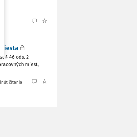
miesta
t § 46 ods. 2
pracovných miest,
inút čítania