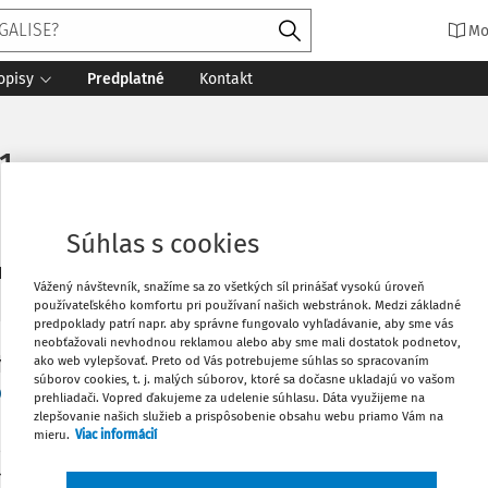
Mo
opisy
Predplatné
Kontakt
1
Súhlas s cookies
2
daných dokumentov:
Zoradiť
Vážený návštevník, snažíme sa zo všetkých síl prinášať vysokú úroveň
používateľského komfortu pri používaní našich webstránok. Medzi základné
predpoklady patrí napr. aby správne fungovalo vyhľadávanie, aby sme vás
neobťažovali nevhodnou reklamou alebo aby sme mali dostatok podnetov,
ako web vylepšovať. Preto od Vás potrebujeme súhlas so spracovaním
Y
súborov cookies, t. j. malých súborov, ktoré sa dočasne ukladajú vo vašom
ponúknuť jednu prácu piatim zamestnancom
prehliadači. Vopred ďakujeme za udelenie súhlasu. Dáta využijeme na
zlepšovanie našich služieb a prispôsobenie obsahu webu priamo Vám na
m cieľom tohto článku je navrhnúť návod, ako postupovať pri
mieru.
Viac informácií
osti zamestnávateľa v prípade, ak je zamestnávateľ schopný
h pracovných miest, ako je počet prepúšťaných zamestnancov