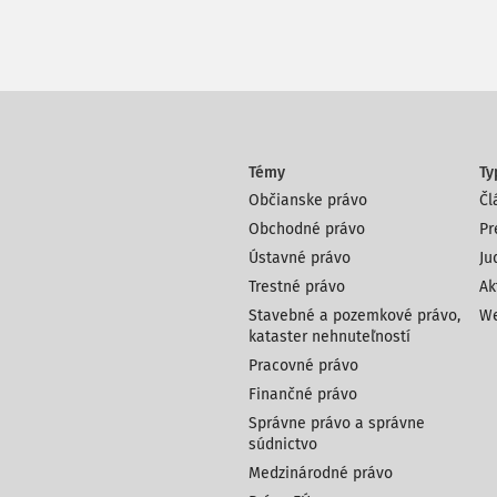
Témy
Ty
Občianske právo
Čl
Obchodné právo
Pr
Ústavné právo
Ju
Trestné právo
Ak
Stavebné a pozemkové právo,
We
kataster nehnuteľností
Pracovné právo
Finančné právo
Správne právo a správne
súdnictvo
Medzinárodné právo