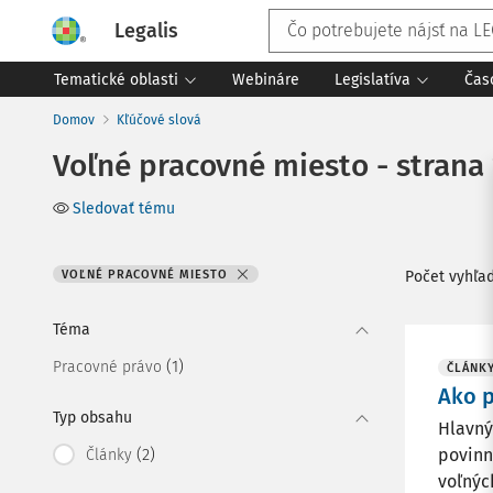
Legalis
Tematické oblasti
Webináre
Legislatíva
Čas
Domov
Kľúčové slová
Voľné pracovné miesto - strana 
Sledovať tému
VOĽNÉ PRACOVNÉ MIESTO
Počet vyhľa
Téma
(1)
Pracovné právo
ČLÁNK
Ako 
Typ obsahu
Hlavný
(2)
povinn
Články
voľnýc