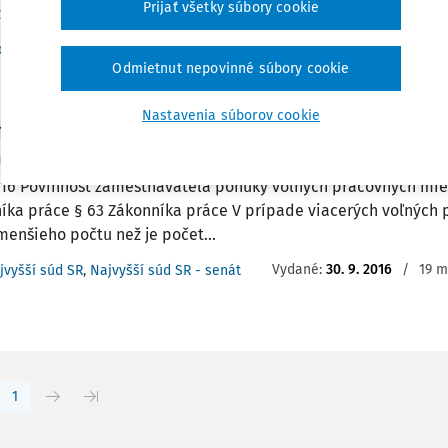
Prijať všetky súbory cookie
né ...
c. JUDr. Mgr. Andrea Olšovská PhD.
,
doc. Mgr. Marek Káčer PhD.
Odmietnut nepovinné súbory cookie
:
31. 7. 2017
/
13 minút čítania
Nastavenia súborov cookie
Y
nnosť zamestnávateľa ponúknuť voľné pracovné 
6 Povinnosť zamestnávateľa ponuky voľných pracovných mies
íka práce § 63 Zákonníka práce V prípade viacerých voľných 
menšieho počtu než je počet...
Vydané:
30. 9. 2016
/
19 m
jvyšší súd SR
,
Najvyšší súd SR - senát
1