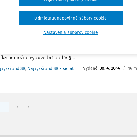
Vydané:
30. 1. 2018
/
12 m
jvyšší súd SR
,
Najvyšší súd SR - senát
Odmietnut nepovinné súbory cookie
Y
Nastavenia súborov cookie
va o dôchodku a možnosť jej vypovedania
4 Zmluva o dôchodku a možnosť jej vypovedania § 842 Občian
čianskeho zákonníka Zmluvu o dôchodku uzavretú podľa § 8
íka nemožno vypovedať podľa §...
Vydané:
30. 4. 2014
/
16 m
jvyšší súd SR
,
Najvyšší súd SR - senát
1