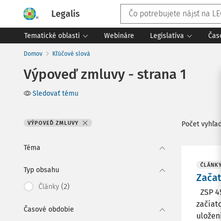
Legalis
Tematické oblasti
Webináre
Legislatíva
Čas
Domov
Kľúčové slová
Výpoveď zmluvy - strana 1
Sledovať tému
VÝPOVEĎ ZMLUVY
Počet vyhľa
Téma
ČLÁNK
Typ obsahu
Začat
(2)
Články
ZSP 45
začiat
Časové obdobie
uložen