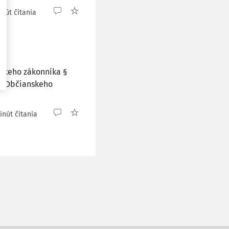
inút čítania
skeho zákonníka §
42 Občianskeho
inút čítania