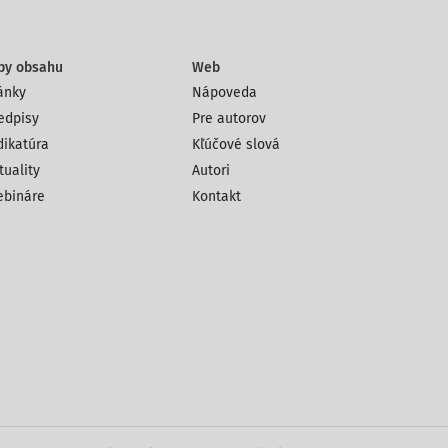
py obsahu
Web
ánky
Nápoveda
edpisy
Pre autorov
dikatúra
Kľúčové slová
tuality
Autori
bináre
Kontakt