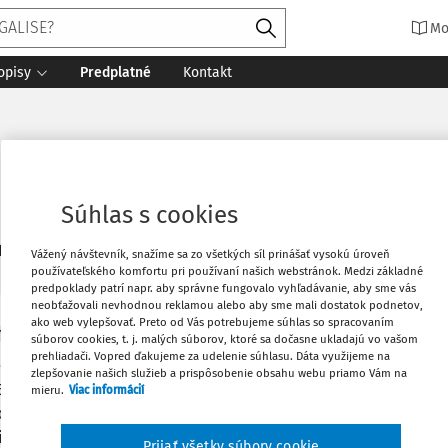
Mo
opisy
Predplatné
Kontakt
Súhlas s cookies
2
daných dokumentov:
Zoradiť
Vážený návštevník, snažíme sa zo všetkých síl prinášať vysokú úroveň
používateľského komfortu pri používaní našich webstránok. Medzi základné
predpoklady patrí napr. aby správne fungovalo vyhľadávanie, aby sme vás
neobťažovali nevhodnou reklamou alebo aby sme mali dostatok podnetov,
ako web vylepšovať. Preto od Vás potrebujeme súhlas so spracovaním
Y
súborov cookies, t. j. malých súborov, ktoré sa dočasne ukladajú vo vašom
ie plynutia výpovednej doby
prehliadači. Vopred ďakujeme za udelenie súhlasu. Dáta využijeme na
zlepšovanie našich služieb a prispôsobenie obsahu webu priamo Vám na
/2018 Začatie plynutia výpovednej doby § 45 ods. 1 Občians
mieru.
Viac informácií
ok plynutia výpovednej doby podľa Občianskeho zákonníka j
ia zásielky do poštovej schránky adresáta,...
Prijať všetky súbory cookie