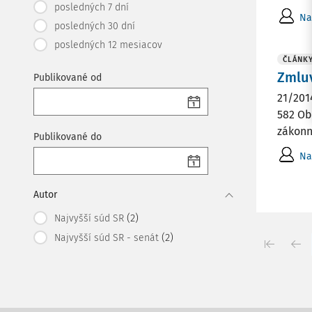
posledných 7 dní
Na
posledných 30 dní
posledných 12 mesiacov
ČLÁNK
Zmlu
Publikované od
21/201
582 Ob
zákonn
Publikované do
Na
Autor
(2)
Najvyšší súd SR
(2)
Najvyšší súd SR - senát