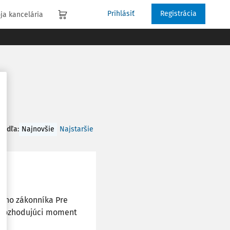
Prihlásiť
Registrácia
ja kancelária
 podľa
:
Najnovšie
Najstaršie
keho zákonníka Pre
e rozhodujúci moment