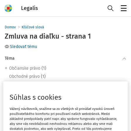
Legalis
Menu
Domov
Kľúčové slová
Zmluva na diaľku - strana 1
Sledovať tému
Téma
(1)
Občianske právo
(1)
Obchodné právo
(1)
Právo EÚ
Súhlas s cookies
Filter
Vážený návštevník, snažíme sa zo všetkých síl prinášať vysokú úroveň
používateľského komfortu pri používaní našich webstránok. Medzi
základné predpoklady patrí napr. aby správne fungovalo vyhľadávanie,
2
Počet vyhľadaných dokumentov:
aby sme vás neobťažovali nevhodnou reklamou alebo aby sme mali
dostatok podnetov, ako web vylepšovať. Preto od Vás potrebujeme
Zoradiť podľa
: