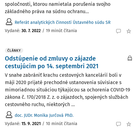
spoločnosti, ktorou namietala porušenia svojho
základného práva na súdnu ochranu...
Referát analytických činností Ústavného súdu SR
Vydané:
30. 7. 2022
/
19 minút čítania
ČLÁNKY
Odstúpenie od zmluvy o zájazde
cestujúcim po 14. septembri 2021
V snahe zabrániť krachu cestovných kancelárií boli v
máji 2020 prijaté prechodné ustanovenia súvisiace s
mimoriadnou situáciou týkajúcou sa ochorenia COVID-19
zákona č. 170/2018 Z. z. o zájazdoch, spo­jených službách
cestovného ruchu, niektorých ...
doc. JUDr. Monika Jurčová PhD.
Vydané:
15. 9. 2021
/
10 minút čítania