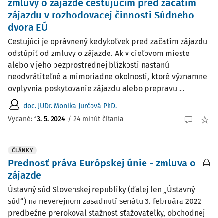
zmluvy o zájazde cestujúcim pred začatím
zájazdu v rozhodovacej činnosti Súdneho
dvora EÚ
Cestujúci je oprávnený kedykoľvek pred začatím zájazdu
odstúpiť od zmluvy o zájazde. Ak v cieľovom mieste
alebo v jeho bezprostrednej blízkosti nastanú
neodvrátiteľné a mimoriadne okolnosti, ktoré významne
ovplyvnia poskytovanie zájazdu alebo prepravu ...
doc. JUDr. Monika Jurčová PhD.
Vydané:
13. 5. 2024
/
24 minút čítania
ČLÁNKY
Prednosť práva Európskej únie - zmluva o
zájazde
Ústavný súd Slovenskej republiky (ďalej len „Ústavný
súd“) na neverejnom zasadnutí senátu 3. februára 2022
predbežne prerokoval sťažnosť sťažovateľky, obchodnej