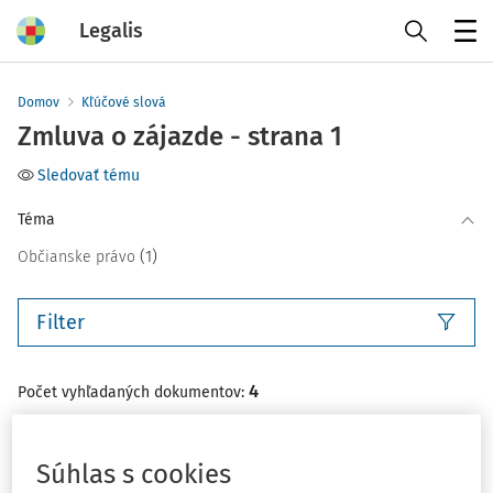
Legalis
Menu
Domov
Kľúčové slová
Zmluva o zájazde - strana 1
Sledovať tému
Téma
(1)
Občianske právo
Filter
4
Počet vyhľadaných dokumentov:
Zoradiť podľa
:
Najnovšie
Najstaršie
Súhlas s cookies