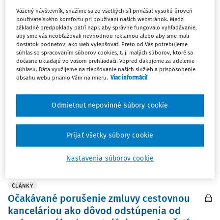
Vážený návštevník, snažíme sa zo všetkých síl prinášať vysokú úroveň
ČLÁNKY
používateľského komfortu pri používaní našich webstránok. Medzi
Nesplnenie povinnosti riadne prevziať
základné predpoklady patrí napr. aby správne fungovalo vyhľadávanie,
smernicu, účinky smernice a
aby sme vás neobťažovali nevhodnou reklamou alebo aby sme mali
dostatok podnetov, ako web vylepšovať. Preto od Vás potrebujeme
zodpovednosť štátu za škodu v prípade
súhlas so spracovaním súborov cookies, t. j. malých súborov, ktoré sa
zájazdov neuskutočnených v období
dočasne ukladajú vo vašom prehliadači. Vopred ďakujeme za udelenie
súhlasu. Dáta využijeme na zlepšovanie našich služieb a prispôsobenie
pandémie COVID-19
obsahu webu priamo Vám na mieru.
Viac informácií
Úvod Dňa 8. júna 2023 Súdny dvor Európskej únie (ďalej
ako "Súdny dvor") v konaní vo veci C-540/21 o nesplnenie
Odmietnut nepovinné súbory cookie
povinnosti podľa článku 258 ZFEÚ proti Slovenskej
republike vydal...
Prijať všetky súbory cookie
doc. JUDr. Monika Jurčová PhD.
Vydané:
27. 6. 2024
/
76 minút čítania
Nastavenia súborov cookie
ČLÁNKY
Očakávané porušenie zmluvy cestovnou
kanceláriou ako dôvod odstúpenia od