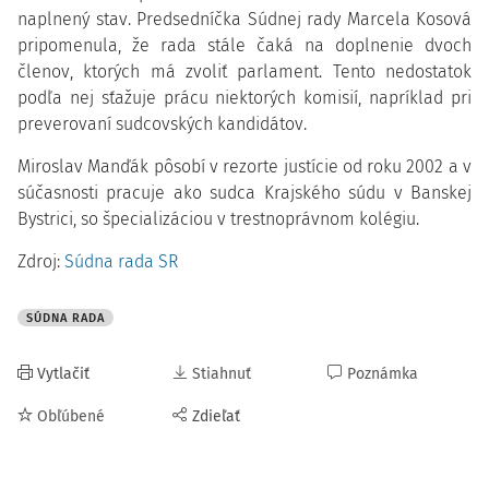
naplnený stav. Predsedníčka Súdnej rady Marcela Kosová
pripomenula, že rada stále čaká na doplnenie dvoch
členov, ktorých má zvoliť parlament. Tento nedostatok
podľa nej sťažuje prácu niektorých komisií, napríklad pri
preverovaní sudcovských kandidátov.
Miroslav Manďák pôsobí v rezorte justície od roku 2002 a v
súčasnosti pracuje ako sudca Krajského súdu v Banskej
Bystrici, so špecializáciou v trestnoprávnom kolégiu.
Zdroj:
Súdna rada SR
SÚDNA RADA
Vytlačiť
Stiahnuť
Poznámka
Obľúbené
Zdieľať