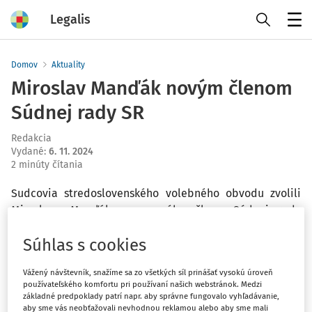
Legalis
Menu
Domov
Aktuality
Miroslav Manďák novým členom
Súdnej rady SR
Redakcia
Vydané
:
6. 11. 2024
2 minúty čítania
Sudcovia stredoslovenského volebného obvodu zvolili
Miroslava Manďáka za nového člena Súdnej rady
Slovenskej republiky. Voľbu vyhlásila predsedníčka
Súhlas s cookies
Súdnej rady Marcela Kosová začiatkom septembra po
zániku funkcie predchádzajúceho člena, Jána Gandžalu.
Vážený návštevník, snažíme sa zo všetkých síl prinášať vysokú úroveň
používateľského komfortu pri používaní našich webstránok. Medzi
Z celkového počtu 313 oprávnených sudcov sa voľby
základné predpoklady patrí napr. aby správne fungovalo vyhľadávanie,
aby sme vás neobťažovali nevhodnou reklamou alebo aby sme mali