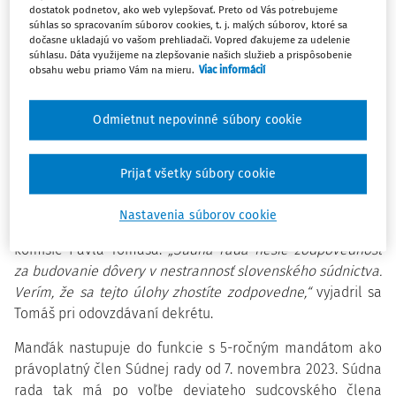
zúčastnilo 178, pričom platných hlasov bolo 171. O členstvo
dostatok podnetov, ako web vylepšovať. Preto od Vás potrebujeme
v Súdnej rade sa uchádzali dvaja kandidáti z Krajského
súhlas so spracovaním súborov cookies, t. j. malých súborov, ktoré sa
dočasne ukladajú vo vašom prehliadači. Vopred ďakujeme za udelenie
súdu v Banskej Bystrici — Miroslav Manďák a Štefan
súhlasu. Dáta využijeme na zlepšovanie našich služieb a prispôsobenie
Novák. Víťazom sa stal Miroslav Manďák so ziskom 93
obsahu webu priamo Vám na mieru.
Viac informácií
hlasov, čím o 15 hlasov predbehol svojho súpera.
"Očakával som tesný výsledok, no veľmi sa teším a
Odmietnut nepovinné súbory cookie
prijímam túto úlohu s pokorou. Budem sa snažiť napĺňať
očakávania tých, ktorí mi dali svoju dôveru,"
povedal nový
člen Súdnej rady.
Prijať všetky súbory cookie
Počas slávnostného vyhlásenia výsledkov si Manďák
Nastavenia súborov cookie
prevzal menovací dekrét od predsedu hlavnej volebnej
komisie Pavla Tomáša.
„Súdna rada nesie zodpovednosť
za budovanie dôvery v nestrannosť slovenského súdnictva.
Verím, že sa tejto úlohy zhostíte zodpovedne,“
vyjadril sa
Tomáš pri odovzdávaní dekrétu.
Manďák nastupuje do funkcie s 5-ročným mandátom ako
právoplatný člen Súdnej rady od 7. novembra 2023. Súdna
rada tak má po voľbe deviateho sudcovského člena