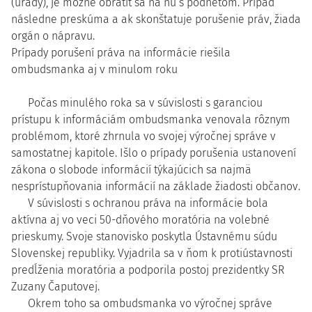
(úrady), je možné obrátiť sa na ňu s podnetom. Prípad
následne preskúma a ak skonštatuje porušenie práv, žiada
orgán o nápravu.
Prípady porušení práva na informácie riešila
ombudsmanka aj v minulom roku
Počas minulého roka sa v súvislosti s garanciou
prístupu k informáciám ombudsmanka venovala rôznym
problémom, ktoré zhrnula vo svojej výročnej správe v
samostatnej kapitole. Išlo o prípady porušenia ustanovení
zákona o slobode informácií týkajúcich sa najmä
nesprístupňovania informácií na základe žiadosti občanov.
V súvislosti s ochranou práva na informácie bola
aktívna aj vo veci 50-dňového moratória na volebné
prieskumy. Svoje stanovisko poskytla Ústavnému súdu
Slovenskej republiky. Vyjadrila sa v ňom k protiústavnosti
predĺženia moratória a podporila postoj prezidentky SR
Zuzany Čaputovej.
Okrem toho sa ombudsmanka vo výročnej správe