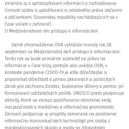
zmienila aj o sprístupňovaní informácií o rozhodovacej
činnosti súdov a uplatňovaní si volebného práva občanmi
a občiankami Slovenskej republiky nachádzajúcich sa v
čase volieb v zahraničí.
O Medzinárodnom dni prístupu k informáciám
Valné zhromaždenie OSN vyhlásilo minulý rok 28.
september za Medzinárodný deň prístupu k informáciám.
Tento rok sa bude primárne sústrediť na právo na
informácie v čase krízy, pretože ako uvádza OSN, v
kontexte pandémie COVID-19 je ešte dôležitejšie si
pripomínať dôležitosť a prínos zákonných a politických
záruk pre záchranu životov, budovanie dôvery a pomoc pri
formulovaní udržateľných politík. UNESCO preto podporuje
aktivity, ktoré sa venujú posilňovaniu otvorenej vedy,
viacjazyčnosti a mediálnej a informačnej gramotnosti.
Zároveň podporuje aj projekty zamerané na posilnenie
informačno-komunikačných technológií pre osoby z
marginalizovaných skupín a osoby so zdravotným