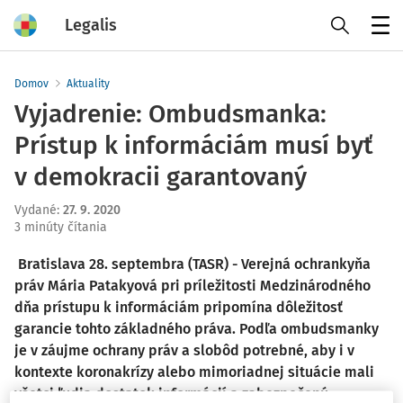
Legalis
Menu
Domov
Aktuality
Vyjadrenie: Ombudsmanka:
Prístup k informáciám musí byť
v demokracii garantovaný
Vydané
:
27. 9. 2020
3 minúty čítania
Bratislava 28. septembra (TASR) - Verejná ochrankyňa
práv Mária Patakyová pri príležitosti Medzinárodného
dňa prístupu k informáciám pripomína dôležitosť
garancie tohto základného práva. Podľa ombudsmanky
je v záujme ochrany práv a slobôd potrebné, aby i v
kontexte koronakrízy alebo mimoriadnej situácie mali
všetci ľudia dostatok informácií a zabezpečenú