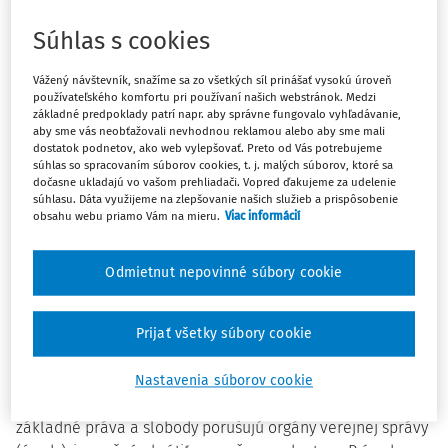
efektívnu komunikáciu s príslušnými orgánmi.
Súhlas s cookies
Uviedla, že zabezpečenie dostatočnej informovanosti
Vážený návštevník, snažíme sa zo všetkých síl prinášať vysokú úroveň
všetkých ľudí je dôležité, a to aj v núdzovom stave, v
používateľského komfortu pri používaní našich webstránok. Medzi
ktorom sa v prvej polovici roka ocitla i Slovenská
základné predpoklady patrí napr. aby správne fungovalo vyhľadávanie,
aby sme vás neobťažovali nevhodnou reklamou alebo aby sme mali
republika. "
Musíme sa poučiť z pandémie a urobiť všetko
dostatok podnetov, ako web vylepšovať. Preto od Vás potrebujeme
pre garanciu dostatočnej informovanosti verejnosti a
súhlas so spracovaním súborov cookies, t. j. malých súborov, ktoré sa
dočasne ukladajú vo vašom prehliadači. Vopred ďakujeme za udelenie
možnosti vyhľadať si informácie o prijímaných
súhlasu. Dáta využijeme na zlepšovanie našich služieb a prispôsobenie
nariadeniach či opatreniach. Práve transparentnosť a
obsahu webu priamo Vám na mieru.
Viac informácií
jasné informácie totiž posilňujú dôveru občanov a
občianok vo verejné inštitúcie. Táto dôvera je najmä v
Odmietnut nepovinné súbory cookie
čase krízy veľmi dôležitá
," povedala verejná ochrankyňa
práv Mária Patakyová.
Plnohodnotná informovanosť a komunikácia sú podľa
Prijať všetky súbory cookie
ombudsmanky v právnom štáte mimoriadne dôležité.
Právo na informácie je jedným zo základných práv, ktoré
Nastavenia súborov cookie
ako verejná ochrankyňa práv chráni. V prípadoch, keď
základné práva a slobody porušujú orgány verejnej správy