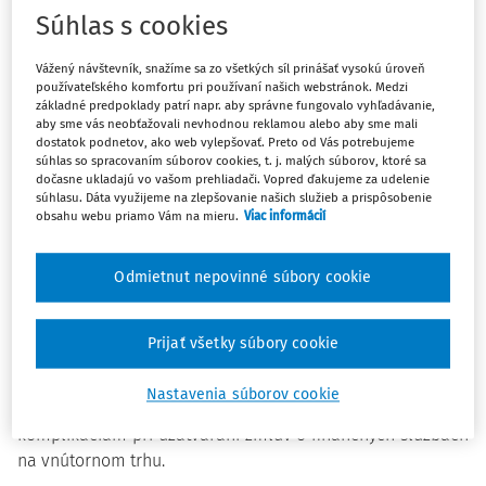
Návrh zákona reaguje na dynamický rozvoj digitalizácie a
Súhlas s cookies
potrebu posilnenia ochrany spotrebiteľa, pričom
transponuje požiadavky smernice Európskeho parlamentu
Vážený návštevník, snažíme sa zo všetkých síl prinášať vysokú úroveň
a Rady (EÚ) 2023/2673 z 22. novembra 2023, ktorou sa mení
používateľského komfortu pri používaní našich webstránok. Medzi
smernica 2011/83/EÚ, pokiaľ ide o zmluvy o finančných
základné predpoklady patrí napr. aby správne fungovalo vyhľadávanie,
aby sme vás neobťažovali nevhodnou reklamou alebo aby sme mali
službách uzavreté na diaľku, a ktorou sa zrušuje smernica
dostatok podnetov, ako web vylepšovať. Preto od Vás potrebujeme
2002/65/ES, do slovenského práva v súlade s legislatívou
súhlas so spracovaním súborov cookies, t. j. malých súborov, ktoré sa
dočasne ukladajú vo vašom prehliadači. Vopred ďakujeme za udelenie
EÚ.
súhlasu. Dáta využijeme na zlepšovanie našich služieb a prispôsobenie
obsahu webu priamo Vám na mieru.
Viac informácií
Hlavným cieľom návrhu je riešenie problematiky
poskytovania finančných služieb na diaľku
prostredníctvom online kanálov, keďže existujúca právna
Odmietnut nepovinné súbory cookie
úprava nedostatočne reflektuje technické možnosti
súčasného trhu. Digitalizácia priniesla na trh finančných
Prijať všetky súbory cookie
služieb nové produkty a spôsoby ich poskytovania, ktoré sú
často rýchlo sa meniace a ťažko predvídateľné. Absencia
Nastavenia súborov cookie
právnej regulácie by mohla viesť k právnej neistote a
komplikáciám pri uzatváraní zmlúv o finančných službách
na vnútornom trhu.