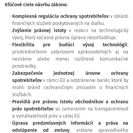
Kľúčové ciele návrhu zákona:
Komplexná regulácia ochrany spotrebiteľov
v oblasti
finančných služieb poskytovaných na diaľku.
Zvýšenie právnej istoty
v reakcii na technologický
vývoj, ktorý súčasná právna úprava nezohľadňuje.
Flexibilita pre budúci vývoj technológií
,
prostredníctvom ustanovení aplikovateľných aj na
neznáme alebo menej rozšírené komunikačné
prostriedky.
Zabezpečenie jednotnej úrovne ochrany
spotrebiteľov
v rámci EÚ a odstránenie bariér, ktoré by
mohli brániť cezhraničným zmluvám o finančných
službách.
Pravidlá pre právnu istotu obchodníkov a ochranu
práv spotrebiteľov
so zameraním na transparentnosť
a vymáhateľnosť práv v celej EÚ.
Úprava predzmluvných informácií a práva na
odstúpenie od zmluvy
, vrátane spravodlivého