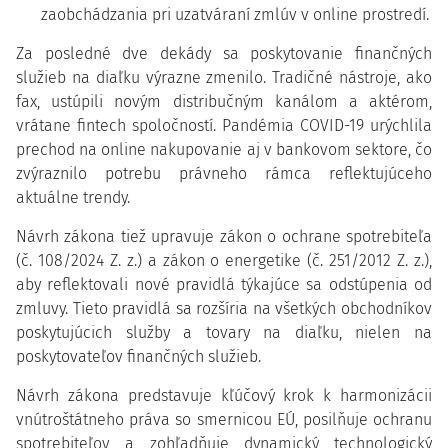
zaobchádzania pri uzatváraní zmlúv v online prostredí.
Za posledné dve dekády sa poskytovanie finančných
služieb na diaľku výrazne zmenilo. Tradičné nástroje, ako
fax, ustúpili novým distribučným kanálom a aktérom,
vrátane fintech spoločností. Pandémia COVID-19 urýchlila
prechod na online nakupovanie aj v bankovom sektore, čo
zvýraznilo potrebu právneho rámca reflektujúceho
aktuálne trendy.
Návrh zákona tiež upravuje zákon o ochrane spotrebiteľa
(č. 108/2024 Z. z.) a zákon o energetike (č. 251/2012 Z. z.),
aby reflektovali nové pravidlá týkajúce sa odstúpenia od
zmluvy. Tieto pravidlá sa rozšíria na všetkých obchodníkov
poskytujúcich služby a tovary na diaľku, nielen na
poskytovateľov finančných služieb.
Návrh zákona predstavuje kľúčový krok k harmonizácii
vnútroštátneho práva so smernicou EÚ, posilňuje ochranu
spotrebiteľov a zohľadňuje dynamický technologický