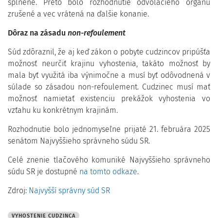
splnené. Preto bolo rozhodnutie odvolacieho orgánu
zrušené a vec vrátená na ďalšie konanie.
Dôraz na zásadu
non-refoulement
Súd zdôraznil, že aj keď zákon o pobyte cudzincov pripúšťa
možnosť neurčiť krajinu vyhostenia, takáto možnosť by
mala byť využitá iba výnimočne a musí byť odôvodnená v
súlade so zásadou non-refoulement. Cudzinec musí mať
možnosť namietať existenciu prekážok vyhostenia vo
vzťahu ku konkrétnym krajinám.
Rozhodnutie bolo jednomyseľne prijaté 21. februára 2025
senátom Najvyššieho správneho súdu SR.
Celé znenie tlačového komuniké Najvyššieho správneho
súdu SR je dostupné
na tomto odkaze
.
Zdroj:
Najvyšší správny súd SR
VYHOSTENIE CUDZINCA