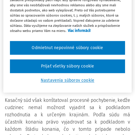
základné predpoklady patrí napr. aby správne fungovalo vyhľadávanie,
zrušeniu konkrétnej krajiny vyhostenia. Súd pritom
aby sme vás neobťažovali nevhodnou reklamou alebo aby sme mali
zdôraznil dôležitosť procesných práv vyhosťovaného
dostatok podnetov, ako web vylepšovať. Preto od Vás potrebujeme
súhlas so spracovaním súborov cookies, t. j. malých súborov, ktoré sa
cudzieho štátneho príslušníka.
dočasne ukladajú vo vašom prehliadači. Vopred ďakujeme za udelenie
súhlasu. Dáta využijeme na zlepšovanie našich služieb a prispôsobenie
obsahu webu priamo Vám na mieru.
Viac informácií
Súd konštatoval procesné pochybenie
Oddelenie hraničnej kontroly Policajného zboru pôvodne
Odmietnut nepovinné súbory cookie
rozhodlo o vyhostení cudzieho štátneho príslušníka na
Ukrajinu a zákazalo mu vstup na územie EÚ na obdobie
Prijať všetky súbory cookie
desiatich rokov. Riaditeľstvo hraničnej a cudzineckej
polície ako odvolací orgán rozhodnutie čiastočne zmenilo
Nastavenia súborov cookie
a neurčilo konkrétnu krajinu vyhostenia, hoci v rozhodnutí
naznačilo okruh 8 krajín, ktoré prichádzajú do úvahy.
Kasačný súd však konštatoval procesné pochybenie, keďže
cudzinec nemal možnosť vyjadriť sa k podkladom
rozhodnutia a k určeným krajinám. Podľa súdu má
účastník konania právo vyjadrovať sa k podkladom v
každom štádiu konania, čo v tomto prípade nebolo