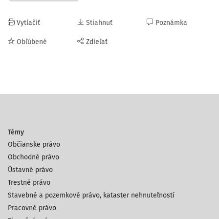
Vytlačiť
Stiahnuť
Poznámka
Obľúbené
Zdieľať
Témy
Občianske právo
Obchodné právo
Ústavné právo
Trestné právo
Stavebné a pozemkové právo, kataster nehnuteľností
Pracovné právo