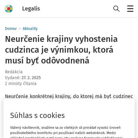
Legalis
Menu
Domov
Aktuality
Neurčenie krajiny vyhostenia
cudzinca je výnimkou, ktorá
musí byť odôvodnená
Redakcia
Vydané
:
27. 2. 2025
2 minúty čítania
Neurčenie konkrétnej krajiny, do ktorej má byť cudzinec
vyhostený, predstavuje výnimku a jeho použitie musí byť
riadne odôvodnené a preskúmateľé. Najvyšší správny
Súhlas s cookies
súd Slovenskej republiky (NSS SR) rozhodol v kauze
administratívneho vyhostenia štátneho príslušníka
Vážený návštevník, snažíme sa zo všetkých síl prinášať vysokú úroveň
Tadžikistanu, ktorého odvolacie konanie viedlo k
používateľského komfortu pri používaní našich webstránok. Medzi