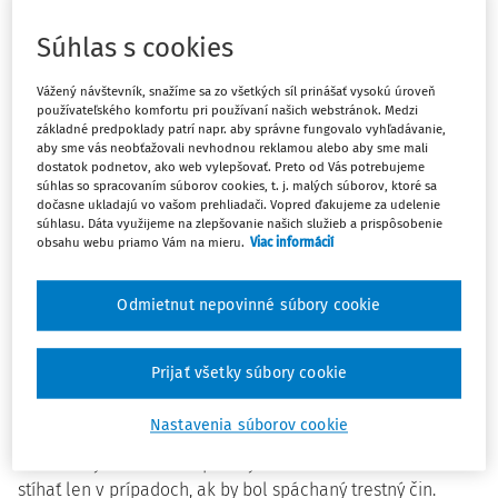
Súdna rada bude mať ústavne zakotvené pravidlo,
podľa ktorého bude jej polovica tvorená nesudcami.
Súhlas s cookies
Prezident, vláda a parlament budú môcť nominovať iba
nesudcov. Okrem toho sa zavedie regionálny princíp pre
Vážený návštevník, snažíme sa zo všetkých síl prinášať vysokú úroveň
používateľského komfortu pri používaní našich webstránok. Medzi
členov volených sudcami rozdelením voľných miest na
základné predpoklady patrí napr. aby správne fungovalo vyhľadávanie,
volebné obvody. Sudcovské rady budú môcť navrhovať
aby sme vás neobťažovali nevhodnou reklamou alebo aby sme mali
kandidátov na členov Súdnej rady len v rámci svojho
dostatok podnetov, ako web vylepšovať. Preto od Vás potrebujeme
súhlas so spracovaním súborov cookies, t. j. malých súborov, ktoré sa
volebného obvodu. Zástupcovia z Najvyššieho súdu SR
dočasne ukladajú vo vašom prehliadači. Vopred ďakujeme za udelenie
budú mať jeden volebný obvod.
súhlasu. Dáta využijeme na zlepšovanie našich služieb a prispôsobenie
obsahu webu priamo Vám na mieru.
Viac informácií
Nová legislatíva rozširuje pôsobnosť Súdnej rady o
konanie vo veciach majetkových pomerov sudcov.
Umožňuje jej aktívny dohľad nad spĺňaním predpokladov
Odmietnut nepovinné súbory cookie
sudcovskej spôsobilosti. Závažné disciplinárne previnenie
nezlučiteľné s funkciou sudcu definuje ako obchodné,
Prijať všetky súbory cookie
majetkové alebo finančné vzťahy s osobami z prostredia
organizovaného zločinu.
Nastavenia súborov cookie
Okrem toho sa zruší rozhodovacia imunita sudcov
všeobecných súdov. Za právny názor bude možné sudcov
stíhať len v prípadoch, ak by bol spáchaný trestný čin.