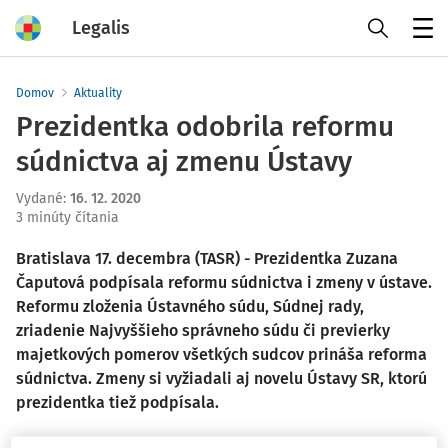
Legalis
Menu
Domov
Aktuality
Prezidentka odobrila reformu
súdnictva aj zmenu Ústavy
Vydané
:
16. 12. 2020
3 minúty čítania
Bratislava 17. decembra (TASR) - Prezidentka Zuzana
Čaputová podpísala reformu súdnictva i zmeny v ústave.
Reformu zloženia Ústavného súdu, Súdnej rady,
zriadenie Najvyššieho správneho súdu či previerky
majetkových pomerov všetkých sudcov prináša reforma
súdnictva. Zmeny si vyžiadali aj novelu Ústavy SR, ktorú
prezidentka tiež podpísala.