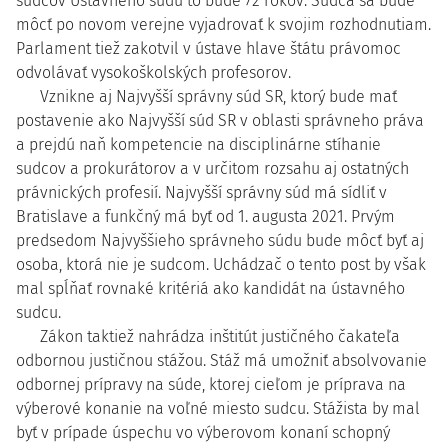
sudcov Ústavného súdu to bude 72 rokov. Sudca sa bude
môcť po novom verejne vyjadrovať k svojim rozhodnutiam.
Parlament tiež zakotvil v ústave hlave štátu právomoc
odvolávať vysokoškolských profesorov.
Vznikne aj Najvyšší správny súd SR, ktorý bude mať
postavenie ako Najvyšší súd SR v oblasti správneho práva
a prejdú naň kompetencie na disciplinárne stíhanie
sudcov a prokurátorov a v určitom rozsahu aj ostatných
právnických profesií. Najvyšší správny súd má sídliť v
Bratislave a funkčný má byť od 1. augusta 2021. Prvým
predsedom Najvyššieho správneho súdu bude môcť byť aj
osoba, ktorá nie je sudcom. Uchádzač o tento post by však
mal spĺňať rovnaké kritériá ako kandidát na ústavného
sudcu.
Zákon taktiež nahrádza inštitút justičného čakateľa
odbornou justičnou stážou. Stáž má umožniť absolvovanie
odbornej prípravy na súde, ktorej cieľom je príprava na
výberové konanie na voľné miesto sudcu. Stážista by mal
byť v prípade úspechu vo výberovom konaní schopný