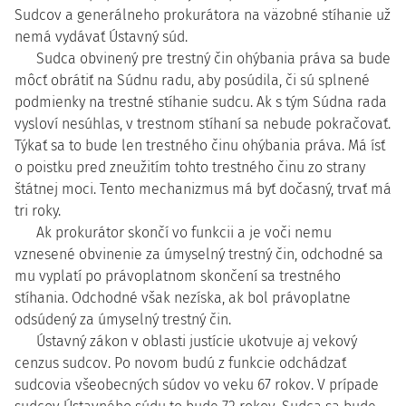
Sudcov a generálneho prokurátora na väzobné stíhanie už
nemá vydávať Ústavný súd.
Sudca obvinený pre trestný čin ohýbania práva sa bude
môcť obrátiť na Súdnu radu, aby posúdila, či sú splnené
podmienky na trestné stíhanie sudcu. Ak s tým Súdna rada
vysloví nesúhlas, v trestnom stíhaní sa nebude pokračovať.
Týkať sa to bude len trestného činu ohýbania práva. Má ísť
o poistku pred zneužitím tohto trestného činu zo strany
štátnej moci. Tento mechanizmus má byť dočasný, trvať má
tri roky.
Ak prokurátor skončí vo funkcii a je voči nemu
vznesené obvinenie za úmyselný trestný čin, odchodné sa
mu vyplatí po právoplatnom skončení sa trestného
stíhania. Odchodné však nezíska, ak bol právoplatne
odsúdený za úmyselný trestný čin.
Ústavný zákon v oblasti justície ukotvuje aj vekový
cenzus sudcov. Po novom budú z funkcie odchádzať
sudcovia všeobecných súdov vo veku 67 rokov. V prípade