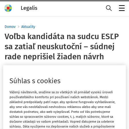
Legalis
Menu
Domov
Aktuality
Voľba kandidáta na sudcu ESĽP
sa zatiaľ neuskutoční – súdnej
rade neprišiel žiaden návrh
Vydané
:
26. 8. 2025
1 minúta čítania
Súhlas s cookies
Súdna rada SR neobdržala do 22. augusta 2025 ani jeden
návrh na kandidáta na sudcu Európskeho súdu pre
Vážený návštevník, snažíme sa zo všetkých síl prinášať vysokú úroveň
používateľského komfortu pri používaní našich webstránok. Medzi
ľudské práva (ESĽP). Voľba, ktorú predsedníčka súdnej
základné predpoklady patrí napr. aby správne fungovalo vyhľadávanie,
rady Marcela Kosová vyhlásila 26. júna 2025 na 16.
aby sme vás neobťažovali nevhodnou reklamou alebo aby sme mali
september 2025, sa preto neuskutoční.
dostatok podnetov, ako web vylepšovať. Preto od Vás potrebujeme
súhlas so spracovaním súborov cookies, t. j. malých súborov, ktoré sa
dočasne ukladajú vo vašom prehliadači. Vopred ďakujeme za udelenie
súhlasu. Dáta využijeme na zlepšovanie našich služieb a prispôsobenie
„Kandidát na sudcu, ktorý by mal v budúcnosti pôsobiť na