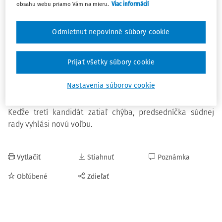
obsahu webu priamo Vám na mieru.
Viac informácií
ESĽP, musí spĺňať prísne požiadavky právneho poriadku
Slovenskej republiky i Dohovoru o ochrane ľudských práv
Odmietnut nepovinné súbory cookie
a základných slobôd. Malo by ísť o významnú osobnosť v
odbore práva s vysokou morálnou integritou,“
pripomenula Marcela Kosová.
Prijať všetky súbory cookie
Súdna rada je povinná predložiť vláde SR troch
Nastavenia súborov cookie
kandidátov na sudcu ESĽP. Na júnovom zasadnutí už
zvolila dvoch – Branislava Jablonku a Ondreja Laciaka.
Keďže tretí kandidát zatiaľ chýba, predsedníčka súdnej
rady vyhlási novú voľbu.
Vytlačiť
Stiahnuť
Poznámka
Obľúbené
Zdieľať