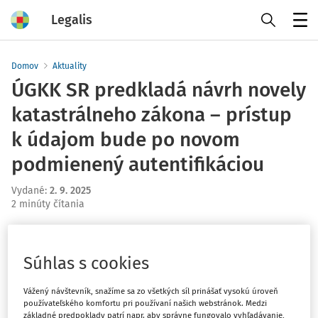
Legalis
Menu
Domov
Aktuality
ÚGKK SR predkladá návrh novely
katastrálneho zákona – prístup
k údajom bude po novom
podmienený autentifikáciou
Vydané
:
2. 9. 2025
2 minúty čítania
Úrad geodézie, kartografie a katastra SR (ÚGKK SR)
predložil návrh zákona, ktorým sa mení a dopĺňa zákon
Súhlas s cookies
č. 162/1995 Z. z. o katastri nehnuteľností (katastrálny
zákon). Ide o legislatívny materiál zapracovaný po
Vážený návštevník, snažíme sa zo všetkých síl prinášať vysokú úroveň
medzirezortnom pripomienkovom konaní (č.
používateľského komfortu pri používaní našich webstránok. Medzi
základné predpoklady patrí napr. aby správne fungovalo vyhľadávanie,