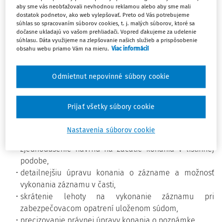
LP/2024/435), ktorý reaguje najmä na rastúce riziká
aby sme vás neobťažovali nevhodnou reklamou alebo aby sme mali
zneužívania osobných údajov evidovaných v katastri.
dostatok podnetov, ako web vylepšovať. Preto od Vás potrebujeme
súhlas so spracovaním súborov cookies, t. j. malých súborov, ktoré sa
dočasne ukladajú vo vašom prehliadači. Vopred ďakujeme za udelenie
Kľúčovou zmenou je zavedenie povinnej
súhlasu. Dáta využijeme na zlepšovanie našich služieb a prispôsobenie
obsahu webu priamo Vám na mieru.
Viac informácií
autentifikácie/registrácie pri prístupe k vybraným údajom
zverejneným na katastrálnych portáloch. Údaje z
autentifikácie budú môcť byť využité aj orgánmi činnými v
Odmietnut nepovinné súbory cookie
trestnom konaní. Novela tak reaguje na požiadavky GDPR
a posilňuje ochranu súkromia oprávnených osôb.
Prijať všetky súbory cookie
Návrh zákona zároveň prináša viaceré legislatívno-
technické úpravy a novinky v katastrálnych konaniach:
Nastavenia súborov cookie
zjednodušenie návrhu na začatie konania v listinnej
podobe,
detailnejšiu úpravu konania o zázname a možnosť
vykonania záznamu v časti,
skrátenie lehoty na vykonanie záznamu pri
zabezpečovacom opatrení uloženom súdom,
precizovanie právnej úpravy konania o poznámke,