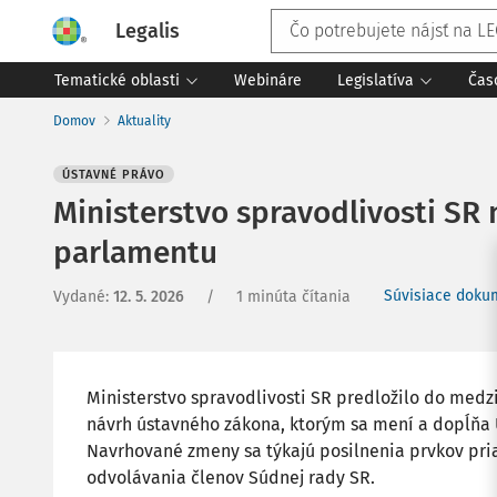
Legalis
Tematické oblasti
Webináre
Legislatíva
Čas
Domov
Aktuality
ÚSTAVNÉ PRÁVO
Ministerstvo spravodlivosti SR
parlamentu
Súvisiace dokum
Vydané
:
12. 5. 2026
/
1 minúta čítania
Ministerstvo spravodlivosti SR predložilo do med
návrh ústavného zákona, ktorým sa mení a dopĺňa 
Navrhované zmeny sa týkajú posilnenia prvkov pri
odvolávania členov Súdnej rady SR.