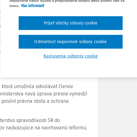
zlepšovanie našich služieb a prispôsobenie obsahu webu priamo Vám na
mieru.
Viac informácií
Stiahnuť
echanizmu, ktorý by umožnil občanom
rodnej rady SR. Podľa návrhu by bolo
Prijať všetky súbory cookie
ie podpísanej najmenej 350-tisíc
Zdieľať
e, že návrh obsahuje viaceré ústavné
stabilizácii politického systému.
Odmietnut nepovinné súbory cookie
Poznámka
l odvolávania členov Súdnej rady SR
Nastavenia súborov cookie
ivosti reaguje na dlhodobú kritiku
ava neposkytuje dostatočné záruky
, ktorá umožnila odvolávať členov
ministerstva nová úprava presne vymedzí
 posilní právna istota a ochrana
erstvo spravodlivosti SR do
ov nadväzujúce na navrhovanú reformu.