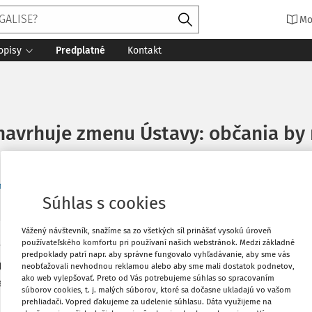
Mo
opisy
Predplatné
Kontakt
 navrhuje zmenu Ústavy: občania by
enty (1)
Súhlas s cookies
Vážený návštevník, snažíme sa zo všetkých síl prinášať vysokú úroveň
používateľského komfortu pri používaní našich webstránok. Medzi základné
zirezortného pripomienkového konania
Vytlačiť
predpoklady patrí napr. aby správne fungovalo vyhľadávanie, aby sme vás
Ústava Slovenskej republiky.
neobťažovali nevhodnou reklamou alebo aby sme mali dostatok podnetov,
ako web vylepšovať. Preto od Vás potrebujeme súhlas so spracovaním
amej demokracie aj úpravy pravidiel
Obľúbené
súborov cookies, t. j. malých súborov, ktoré sa dočasne ukladajú vo vašom
prehliadači. Vopred ďakujeme za udelenie súhlasu. Dáta využijeme na