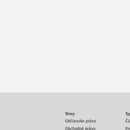
Témy
Ty
Občianske právo
Čl
Obchodné právo
Pr