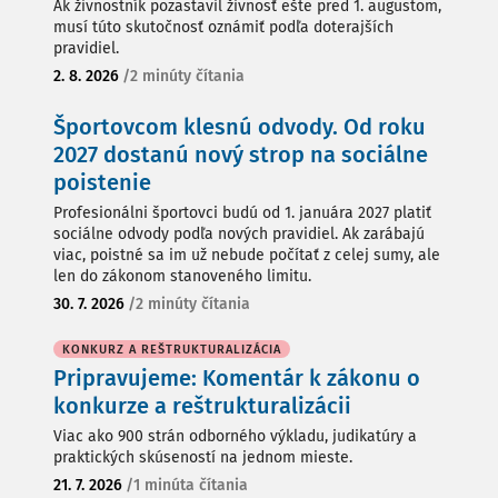
Ak živnostník pozastavil živnosť ešte pred 1. augustom,
musí túto skutočnosť oznámiť podľa doterajších
pravidiel.
2. 8. 2026
/
2 minúty čítania
Športovcom klesnú odvody. Od roku
2027 dostanú nový strop na sociálne
poistenie
Profesionálni športovci budú od 1. januára 2027 platiť
sociálne odvody podľa nových pravidiel. Ak zarábajú
viac, poistné sa im už nebude počítať z celej sumy, ale
len do zákonom stanoveného limitu.
30. 7. 2026
/
2 minúty čítania
KONKURZ A REŠTRUKTURALIZÁCIA
Pripravujeme: Komentár k zákonu o
konkurze a reštrukturalizácii
Viac ako 900 strán odborného výkladu, judikatúry a
praktických skúseností na jednom mieste.
21. 7. 2026
/
1 minúta čítania