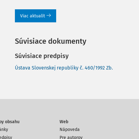
Viac aktualít
Súvisiace dokumenty
Súvisiace predpisy
Ústava Slovenskej republiky č. 460/1992 Zb.
py obsahu
Web
ánky
Nápoveda
edpisy
Pre autorov