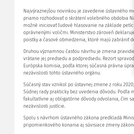
Najvýraznejšou novinkou je zavedenie ústavného m
priamo rozhodovať o skrátení volebného obdobia Ná
možné iniciovať ľudové hlasovanie na základe petíc
oprávnenými voličmi. Ministerstvo zároveň deklaruj
poistky a časové obmedzenia, ktoré majú zabrániť de
Druhou významnou časťou návrhu je zmena pravidie
vrátane jej predsedu a podpredsedu. Rezort spravodl
Európska komisia, podľa ktorej súčasná právna úpr
nezávislosti tohto ústavného orgánu.
Súčasný stav vznikol po ústavnej zmene z roku 2020
Súdnej rady prakticky bez uvedenia dôvodu. Podľa 
fakultatívne aj obligatórne dôvody odvolania, čím sa
nezávislosti justície.
Spolu s návrhom ústavného zákona predkladá Minist
pripomienkového konania aj súvisiace zmeny zákon