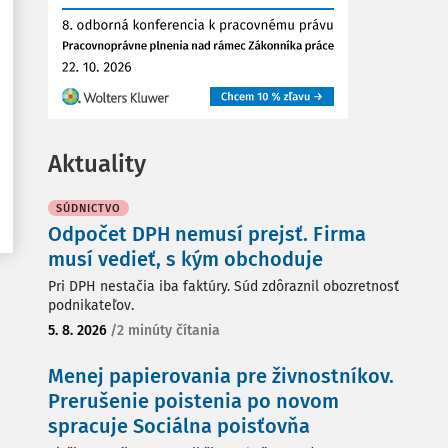
Aktuality
SÚDNICTVO
Odpočet DPH nemusí prejsť. Firma
musí vedieť, s kým obchoduje
Pri DPH nestačia iba faktúry. Súd zdôraznil obozretnosť
podnikateľov.
5. 8. 2026
/
2 minúty čítania
Menej papierovania pre živnostníkov.
Prerušenie poistenia po novom
spracuje Sociálna poisťovňa