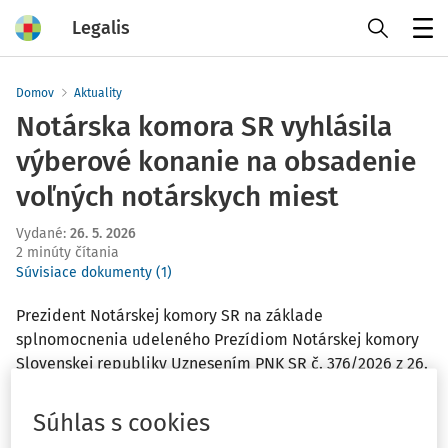
Legalis
Menu
Domov
Aktuality
Notárska komora SR vyhlásila
výberové konanie na obsadenie
voľných notárskych miest
Vydané
:
26. 5. 2026
2 minúty čítania
Súvisiace dokumenty (1)
Prezident Notárskej komory SR na základe
splnomocnenia udeleného Prezídiom Notárskej komory
Slovenskej republiky Uznesením PNK SR č. 376/2026 z 26.
mája 2026 rozhodol podľa § 10 ods. 2 zákona č. 323/1992
Zb. o notároch a notárskej činnosti (Notársky poriadok) o
Súhlas s cookies
vyhlásení výberového konania na obsadenie voľných