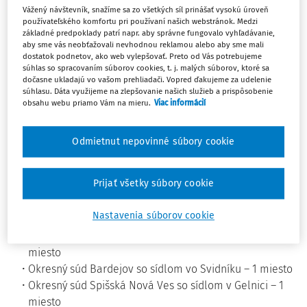
notárskych miest.
Vážený návštevník, snažíme sa zo všetkých síl prinášať vysokú úroveň
používateľského komfortu pri používaní našich webstránok. Medzi
základné predpoklady patrí napr. aby správne fungovalo vyhľadávanie,
Výberové konanie bolo vyhlásené 26. mája 2026 na
aby sme vás neobťažovali nevhodnou reklamou alebo aby sme mali
dostatok podnetov, ako web vylepšovať. Preto od Vás potrebujeme
obsadenie voľných notárskych miest v územnej pôsobnosti
súhlas so spracovaním súborov cookies, t. j. malých súborov, ktoré sa
nasledovných okresných súdov:
dočasne ukladajú vo vašom prehliadači. Vopred ďakujeme za udelenie
súhlasu. Dáta využijeme na zlepšovanie našich služieb a prispôsobenie
Okresný súd Nitra so sídlom v Nitre – 1 miesto
obsahu webu priamo Vám na mieru.
Viac informácií
Okresný súd Komárno so sídlom v Komárne – 1 miesto
Okresný súd Žilina so sídlom v Krásne nad Kysucou – 1
Odmietnut nepovinné súbory cookie
miesto
Okresný súd Martin so sídlom v Turčianskych Tepliciach
Prijať všetky súbory cookie
– 1 miesto
Okresný súd Rimavská Sobota so sídlom v Rimavskej
Nastavenia súborov cookie
Sobote – 1 miesto
Okresný súd Lučenec so sídlom vo Veľkom Krtíši – 1
miesto
Okresný súd Bardejov so sídlom vo Svidníku – 1 miesto
Okresný súd Spišská Nová Ves so sídlom v Gelnici – 1
miesto