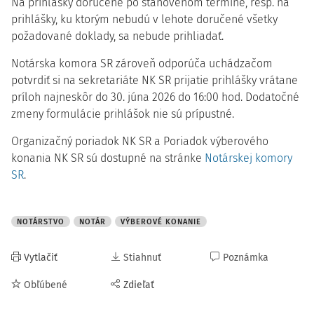
Na prihlášky doručené po stanovenom termíne, resp. na
prihlášky, ku ktorým nebudú v lehote doručené všetky
požadované doklady, sa nebude prihliadať.
Notárska komora SR zároveň odporúča uchádzačom
potvrdiť si na sekretariáte NK SR prijatie prihlášky vrátane
príloh najneskôr do 30. júna 2026 do 16:00 hod. Dodatočné
zmeny formulácie prihlášok nie sú prípustné.
Organizačný poriadok NK SR a Poriadok výberového
konania NK SR sú dostupné na stránke
Notárskej komory
SR
.
NOTÁRSTVO
NOTÁR
VÝBEROVÉ KONANIE
Vytlačiť
Stiahnuť
Poznámka
Obľúbené
Zdieľať