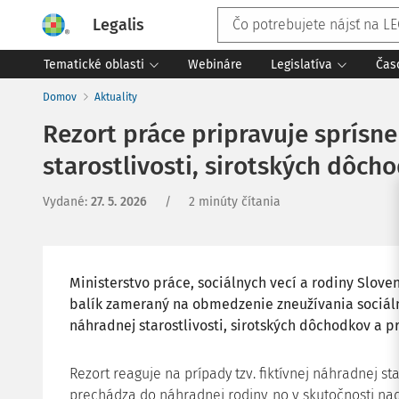
Legalis
Tematické oblasti
Webináre
Legislatíva
Čas
Domov
Aktuality
Rezort práce pripravuje sprísn
starostlivosti, sirotských dôch
Vydané
:
27. 5. 2026
/
2 minúty čítania
Ministerstvo práce, sociálnych vecí a rodiny Sloven
balík zameraný na obmedzenie zneužívania sociál
náhradnej starostlivosti, sirotských dôchodkov a p
Rezort reaguje na prípady tzv. fiktívnej náhradnej st
prechádza do náhradnej rodiny, no v skutočnosti naďa