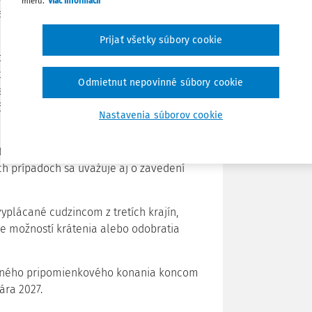
mieru.
Viac informácií
kami v porovnaní s bežnými prídavkami
Zdieľať
Prijať všetky súbory cookie
ostlivosť nesmie byť zneužívaná ako zdroj
 strany orgánov sociálnoprávnej ochrany
Poznámka
Odmietnut nepovinné súbory cookie
dnej starostlivosti, ako aj v prípadoch
ov. V prípade zistenia nefunkčnosti
Nastavenia súborov cookie
ávrhu na zrušenie starostlivosti.
terstvo eviduje podozrenia zo
h prípadoch sa uvažuje aj o zavedení
yplácané cudzincom z tretích krajín,
nie možností krátenia alebo odobratia
ortného pripomienkového konania koncom
ára 2027.