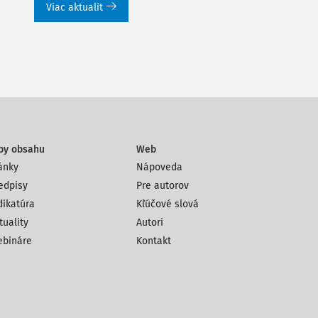
Viac aktualít
py obsahu
Web
ánky
Nápoveda
edpisy
Pre autorov
dikatúra
Kľúčové slová
tuality
Autori
bináre
Kontakt