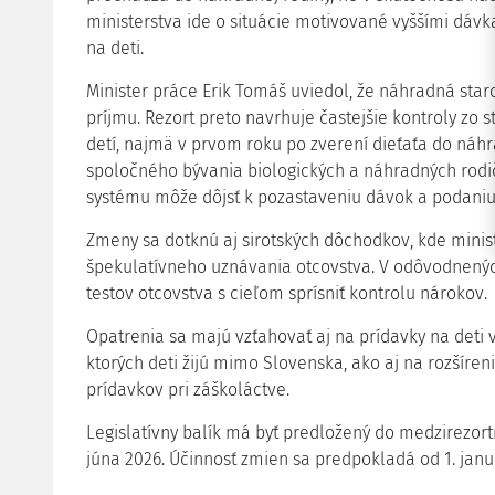
ministerstva ide o situácie motivované vyššími dáv
na deti.
Minister práce Erik Tomáš uviedol, že náhradná star
príjmu. Rezort preto navrhuje častejšie kontroly zo
detí, najmä v prvom roku po zverení dieťaťa do náhra
spoločného bývania biologických a náhradných rodič
systému môže dôjsť k pozastaveniu dávok a podaniu n
Zmeny sa dotknú aj sirotských dôchodkov, kde minis
špekulatívneho uznávania otcovstva. V odôvodnenýc
testov otcovstva s cieľom sprísniť kontrolu nárokov.
Opatrenia sa majú vzťahovať aj na prídavky na deti v
ktorých deti žijú mimo Slovenska, ako aj na rozšíre
prídavkov pri záškoláctve.
Legislatívny balík má byť predložený do medzirez
júna 2026. Účinnosť zmien sa predpokladá od 1. janu