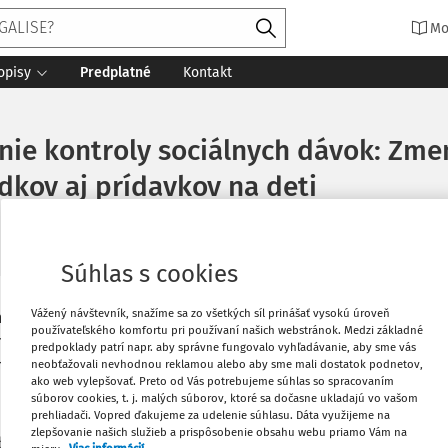
Mo
opisy
Predplatné
Kontakt
enie kontroly sociálnych dávok: Zm
odkov aj prídavkov na deti
Súhlas s cookies
Vážený návštevník, snažíme sa zo všetkých síl prinášať vysokú úroveň
skej republiky pripravuje legislatívny
Vytlačiť
používateľského komfortu pri používaní našich webstránok. Medzi základné
neho systému, najmä v oblasti
predpoklady patrí napr. aby správne fungovalo vyhľadávanie, aby sme vás
rídavkov na deti.
neobťažovali nevhodnou reklamou alebo aby sme mali dostatok podnetov,
Obľúbené
ako web vylepšovať. Preto od Vás potrebujeme súhlas so spracovaním
súborov cookies, t. j. malých súborov, ktoré sa dočasne ukladajú vo vašom
prehliadači. Vopred ďakujeme za udelenie súhlasu. Dáta využijeme na
arostlivosti, keď dieťa formálne
zlepšovanie našich služieb a prispôsobenie obsahu webu priamo Vám na
Stiahnuť
lej žije s biologickými rodičmi. Podľa