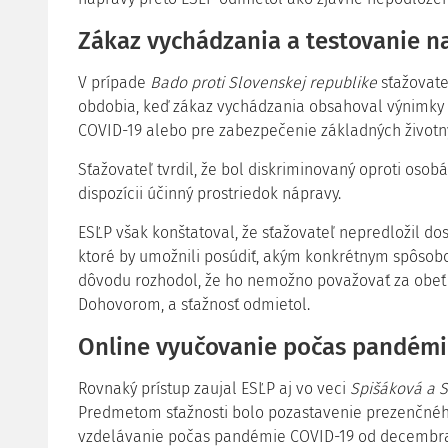
Zákaz vychádzania a testovanie n
V prípade
Bado proti Slovenskej republike
sťažovat
obdobia, keď zákaz vychádzania obsahoval výnimky 
COVID-19 alebo pre zabezpečenie základných životný
Sťažovateľ tvrdil, že bol diskriminovaný oproti osobá
dispozícii účinný prostriedok nápravy.
ESĽP však konštatoval, že sťažovateľ nepredložil do
ktoré by umožnili posúdiť, akým konkrétnym spôsobo
dôvodu rozhodol, že ho nemožno považovať za obeť
Dohovorom, a sťažnosť odmietol.
Online vyučovanie počas pandém
Rovnaký prístup zaujal ESĽP aj vo veci
Spišáková a S
Predmetom sťažnosti bolo pozastavenie prezenčnéh
vzdelávanie počas pandémie COVID-19 od decembra