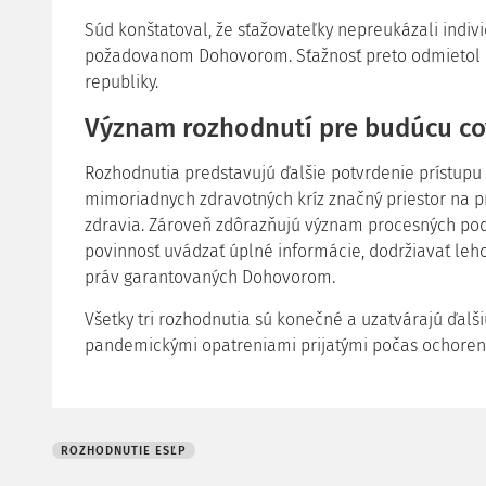
Súd konštatoval, že sťažovateľky nepreukázali indiv
požadovanom Dohovorom. Sťažnosť preto odmietol be
republiky.
Význam rozhodnutí pre budúcu co
Rozhodnutia predstavujú ďalšie potvrdenie prístupu
mimoriadnych zdravotných kríz značný priestor na p
zdravia. Zároveň zdôrazňujú význam procesných pod
povinnosť uvádzať úplné informácie, dodržiavať leho
práv garantovaných Dohovorom.
Všetky tri rozhodnutia sú konečné a uzatvárajú ďalši
pandemickými opatreniami prijatými počas ochoren
ROZHODNUTIE ESĽP