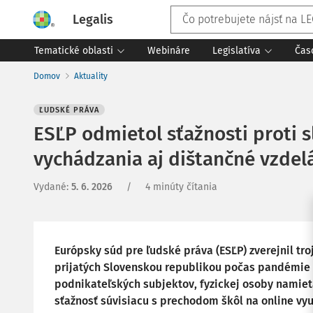
Legalis
Tematické oblasti
Webináre
Legislatíva
Čas
Domov
Aktuality
ĽUDSKÉ PRÁVA
ESĽP odmietol sťažnosti proti 
vychádzania aj dištančné vzdel
Vydané
:
5. 6. 2026
/
4 minúty čítania
Európsky súd pre ľudské práva (ESĽP) zverejnil tro
prijatých Slovenskou republikou počas pandémie 
podnikateľských subjektov, fyzickej osoby namie
sťažnosť súvisiacu s prechodom škôl na online vy