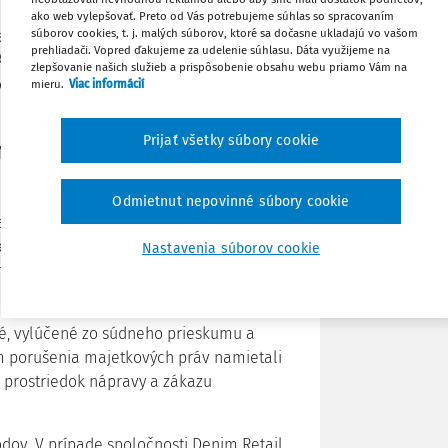
ako web vylepšovať. Preto od Vás potrebujeme súhlas so spracovaním
Stiahnuť
súborov cookies, t. j. malých súborov, ktoré sa dočasne ukladajú vo vašom
iach
Denim Retail, s. r. o. a ďalší proti
prehliadači. Vopred ďakujeme za udelenie súhlasu. Dáta využijeme na
ke
a
Spišáková a Schweizer proti
zlepšovanie našich služieb a prispôsobenie obsahu webu priamo Vám na
ospel k záveru, že sťažnosti sú
mieru.
Viac informácií
Zdieľať
Prijať všetky súbory cookie
mi proti obmedzeniu
Poznámka
Odmietnut nepovinné súbory cookie
 s. r. o., Panta Rhei, s. r. o. a Lyžiarskeho
medzenia prevádzok a fungovania
Nastavenia súborov cookie
ch majetkových práv podľa článku 1
ľné, vylúčené zo súdneho prieskumu a
m porušenia majetkových práv namietali
ý prostriedok nápravy a zákazu
odov. V prípade spoločnosti Denim Retail