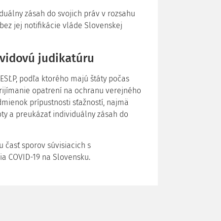
iduálny zásah do svojich práv v rozsahu
z jej notifikácie vláde Slovenskej
vidovú judikatúru
 ESĽP, podľa ktorého majú štáty počas
rijímanie opatrení na ochranu verejného
mienok prípustnosti sťažností, najmä
ty a preukázať individuálny zásah do
u časť sporov súvisiacich s
ia COVID-19 na Slovensku.