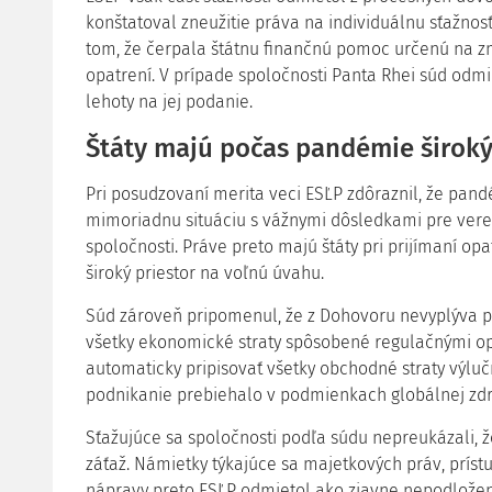
konštatoval zneužitie práva na individuálnu sťažnos
tom, že čerpala štátnu finančnú pomoc určenú na 
opatrení. V prípade spoločnosti Panta Rhei súd odmi
lehoty na jej podanie.
Štáty majú počas pandémie široký
Pri posudzovaní merita veci ESĽP zdôraznil, že pan
mimoriadnu situáciu s vážnymi dôsledkami pre vere
spoločnosti. Práve preto majú štáty pri prijímaní op
široký priestor na voľnú úvahu.
Súd zároveň pripomenul, že z Dohovoru nevyplýva p
všetky ekonomické straty spôsobené regulačnými o
automaticky pripisovať všetky obchodné straty vý
podnikanie prebiehalo v podmienkach globálnej zdra
Sťažujúce sa spoločnosti podľa súdu nepreukázali, ž
záťaž. Námietky týkajúce sa majetkových práv, príst
nápravy preto ESĽP odmietol ako zjavne nepodložen