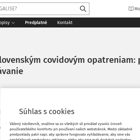
Mo
opisy
Predplatné
Kontakt
slovenským covidovým opatreniam: 
ávanie
Súhlas s cookies
jicu rozhodnutí týkajúcich sa opatrení
Vytlačiť
COVID-19. Súd odmietol sťažnosti
Vážený návštevník, snažíme sa zo všetkých síl prinášať vysokú úroveň
tajúcej obmedzenia pohybu a tiež
používateľského komfortu pri používaní našich webstránok. Medzi základné
Obľúbené
učovanie.
predpoklady patrí napr. aby správne fungovalo vyhľadávanie, aby sme vás
neobťažovali nevhodnou reklamou alebo aby sme mali dostatok podnetov,