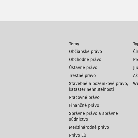
Témy
Ty
Občianske právo
Čl
Obchodné právo
Pr
Ústavné právo
Ju
Trestné právo
Ak
Stavebné a pozemkové právo,
We
kataster nehnuteľností
Pracovné právo
Finančné právo
Správne právo a správne
súdnictvo
Medzinárodné právo
Právo EÚ