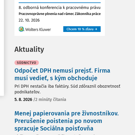
Aktuality
SÚDNICTVO
Odpočet DPH nemusí prejsť. Firma
musí vedieť, s kým obchoduje
Pri DPH nestačia iba faktúry. Súd zdôraznil obozretnosť
podnikateľov.
5. 8. 2026
/
2 minúty čítania
Menej papierovania pre živnostníkov.
Prerušenie poistenia po novom
spracuje Sociálna poisťovňa