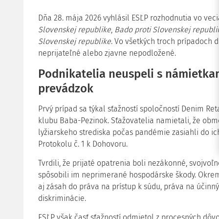
Dňa 28. mája 2026 vyhlásil ESĽP rozhodnutia vo vec
Slovenskej republike
,
Bado proti Slovenskej republi
Slovenskej republike
. Vo všetkých troch prípadoch d
neprijateľné alebo zjavne nepodložené.
Podnikatelia neuspeli s námietka
prevádzok
Prvý prípad sa týkal sťažností spoločností Denim Retail,
klubu Baba-Pezinok. Sťažovatelia namietali, že ob
lyžiarskeho strediska počas pandémie zasiahli do i
Protokolu č. 1 k Dohovoru.
Tvrdili, že prijaté opatrenia boli nezákonné, svojvo
spôsobili im neprimerané hospodárske škody. Okre
aj zásah do práva na prístup k súdu, práva na účinn
diskriminácie.
ESĽP však časť sťažností odmietol z procesných dôv