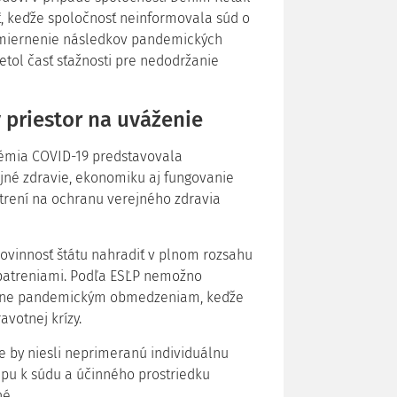
ť, keďže spoločnosť neinformovala súd o
zmiernenie následkov pandemických
etol časť sťažnosti pre nedodržanie
 priestor na uváženie
démia COVID-19 predstavovala
jné zdravie, ekonomiku aj fungovanie
atrení na ochranu verejného zdravia
ovinnosť štátu nahradiť v plnom rozsahu
patreniami. Podľa ESĽP nemožno
lučne pandemickým obmedzeniam, keďže
votnej krízy.
e by niesli neprimeranú individuálnu
upu k súdu a účinného prostriedku
é.