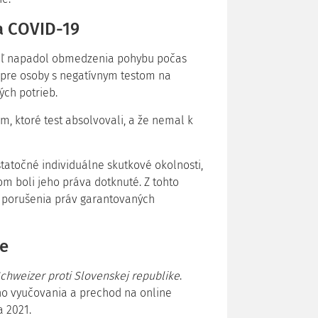
a COVID-19
eľ napadol obmedzenia pohybu počas
pre osoby s negatívnym testom na
ch potrieb.
m, ktoré test absolvovali, a že nemal k
statočné individuálne skutkové okolnosti,
m boli jeho práva dotknuté. Z tohto
 porušenia práv garantovaných
ie
chweizer proti Slovenskej republike
.
o vyučovania a prechod na online
 2021.