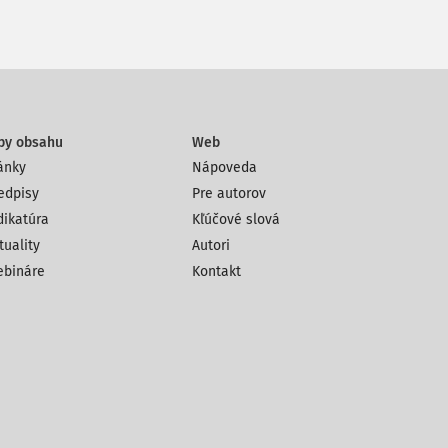
py obsahu
Web
ánky
Nápoveda
edpisy
Pre autorov
dikatúra
Kľúčové slová
tuality
Autori
bináre
Kontakt