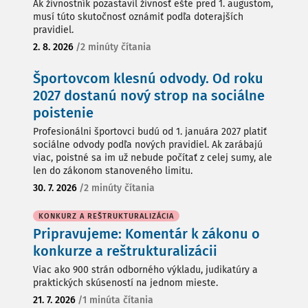
Ak živnostník pozastavil živnosť ešte pred 1. augustom,
musí túto skutočnosť oznámiť podľa doterajších
pravidiel.
2. 8. 2026
/
2 minúty čítania
Športovcom klesnú odvody. Od roku
2027 dostanú nový strop na sociálne
poistenie
Profesionálni športovci budú od 1. januára 2027 platiť
sociálne odvody podľa nových pravidiel. Ak zarábajú
viac, poistné sa im už nebude počítať z celej sumy, ale
len do zákonom stanoveného limitu.
30. 7. 2026
/
2 minúty čítania
KONKURZ A REŠTRUKTURALIZÁCIA
Pripravujeme: Komentár k zákonu o
konkurze a reštrukturalizácii
Viac ako 900 strán odborného výkladu, judikatúry a
praktických skúseností na jednom mieste.
21. 7. 2026
/
1 minúta čítania